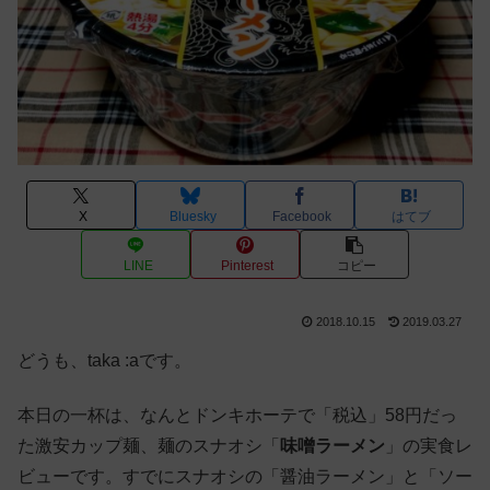
X
Bluesky
Facebook
はてブ
LINE
Pinterest
コピー
2018.10.15
2019.03.27
どうも、taka :aです。
本日の一杯は、なんとドンキホーテで「税込」58円だっ
た激安カップ麺、麺のスナオシ「
味噌ラーメン
」の実食レ
ビューです。すでにスナオシの「醤油ラーメン」と「ソー