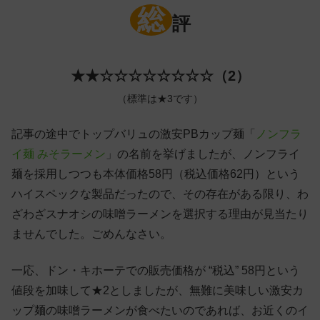
総
評
★★☆☆☆☆☆☆☆☆（2）
（標準は★3です）
記事の途中でトップバリュの激安PBカップ麺「
ノンフラ
イ麺 みそラーメン
」の名前を挙げましたが、ノンフライ
麺を採用しつつも本体価格58円（税込価格62円）という
ハイスペックな製品だったので、その存在がある限り、わ
ざわざスナオシの味噌ラーメンを選択する理由が見当たり
ませんでした。ごめんなさい。
一応、ドン・キホーテでの販売価格が “税込” 58円という
値段を加味して★2としましたが、無難に美味しい激安カ
ップ麺の味噌ラーメンが食べたいのであれば、お近くのイ