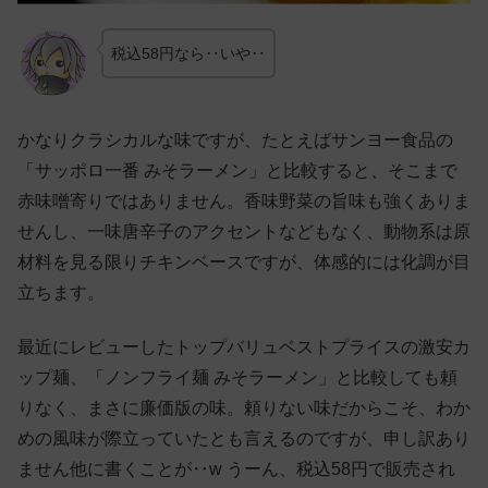
税込58円なら‥いや‥
かなりクラシカルな味ですが、たとえばサンヨー食品の
「サッポロ一番 みそラーメン」と比較すると、そこまで
赤味噌寄りではありません。香味野菜の旨味も強くありま
せんし、一味唐辛子のアクセントなどもなく、動物系は原
材料を見る限りチキンベースですが、体感的には化調が目
立ちます。
最近にレビューしたトップバリュベストプライスの激安カ
ップ麺、「ノンフライ麺 みそラーメン」と比較しても頼
りなく、まさに廉価版の味。頼りない味だからこそ、わか
めの風味が際立っていたとも言えるのですが、申し訳あり
ません他に書くことが‥w うーん、税込58円で販売され