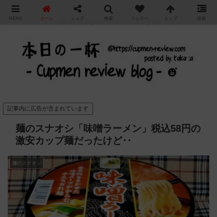
"
MENU
ホーム
シェア
検索
フォロー
トップ
情報
カップ麺の新商品をレビュー / アレンジするブログ
記事内に広告が含まれています
麺のスナオシ「味噌ラーメン」税込58円の
激安カップ麺だったけど‥
麺のスナオシ