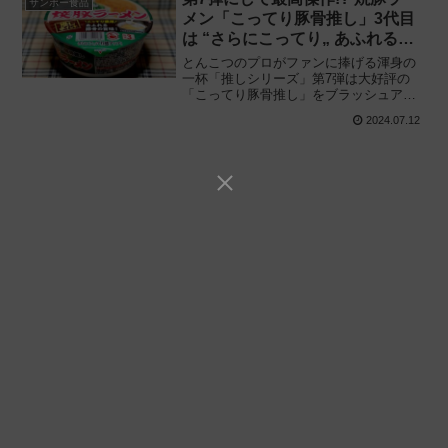
サンポー食品
メン「こってり豚骨推し」3代目
は “さらにこってり„ あふれる豚
骨感を実現!!
とんこつのプロがファンに捧げる渾身の
一杯「推しシリーズ」第7弾は大好評の
「こってり豚骨推し」をブラッシュアッ
プ!! サンポー食品「焼豚ラーメン こって
2024.07.12
り豚骨推し」2024年7月発売品（3代目）
を食べてみた感想と評価・レビューで
す。