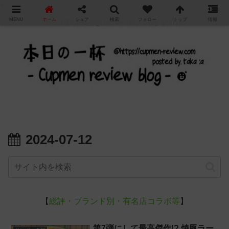
"
MENU
ホーム
シェア
検索
フォロー
トップ
情報
カップ麺の新商品をレビュー / アレンジするブログ
2024-07-12
【
総評・ブランド別・有名店コラボ等
】
第7弾にして最高傑作!? 焼豚ラー