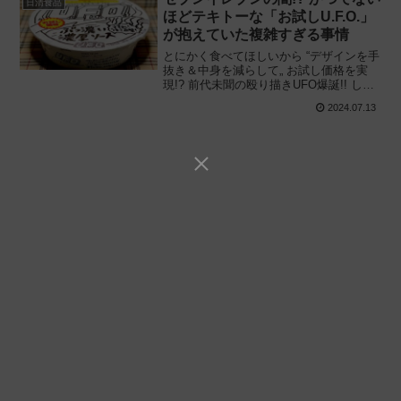
日清食品
ほどテキトーな「お試しU.F.O.」
が抱えていた複雑すぎる事情
とにかく食べてほしいから “デザインを手
抜き＆中身を減らして„ お試し価格を実
現!? 前代未聞の殴り描きUFO爆誕!! しか
し、待ち構えていた結末は——。セブン
2024.07.13
イレブン×日清食品「お試しU.F.O.」を食
べてみた感想と評価・レビューです。