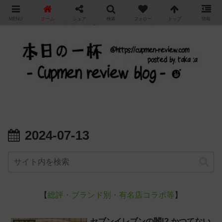
"
MENU
ホーム
シェア
検索
フォロー
トップ
情報
カップ麺の新商品をレビュー / アレンジするブログ
2024-07-13
【
総評・ブランド別・有名店コラボ等
】
セブンイレブンの闇!? かつてない