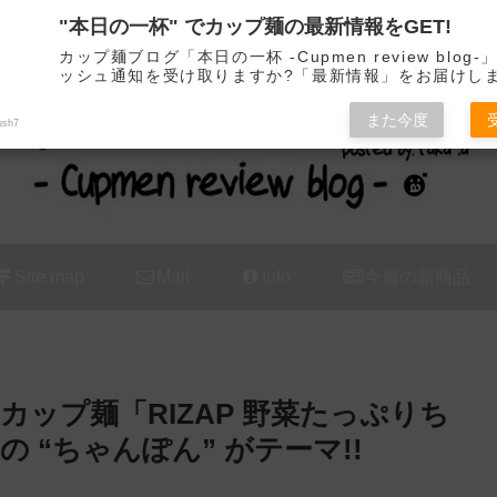
"本日の一杯" でカップ麺の最新情報をGET!
カップ麺の新商品をレビュー / アレンジするブログ
カップ麺ブログ「本日の一杯 -Cupmen review blog
ッシュ通知を受け取りますか?「最新情報」をお届けし
また今度
ush7
Site map
Mail
Info
今週の新商品
ップ麺「RIZAP 野菜たっぷりち
 “ちゃんぽん” がテーマ!!