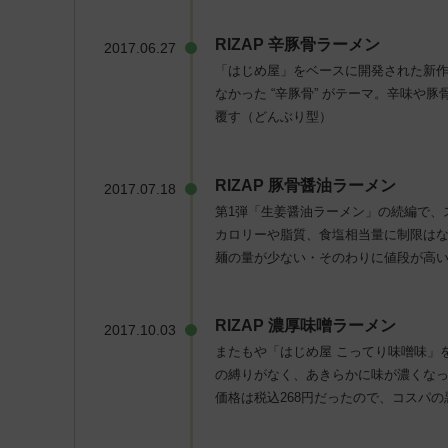
RIZAP 辛豚骨ラーメン
2017.06.27
「はじめ屋」をベースに開発された新
なかった “辛豚骨” がテーマ。辛味や豚
覆す（どんぶり型）
RIZAP
豚骨醤油ラーメン
2017.07.18
第1弾「生姜醤油ラーメン」の続編で、
カロリーや脂質、食塩相当量に制限は
麺の量が少ない・そのわりに値段が高
RIZAP 濃厚味噌ラーメン
2017.10.03
またもや「はじめ屋 こってり味噌味」を
の縛りがなく、あきらかに味が濃くな
価格は税込268円だったので、コスパ