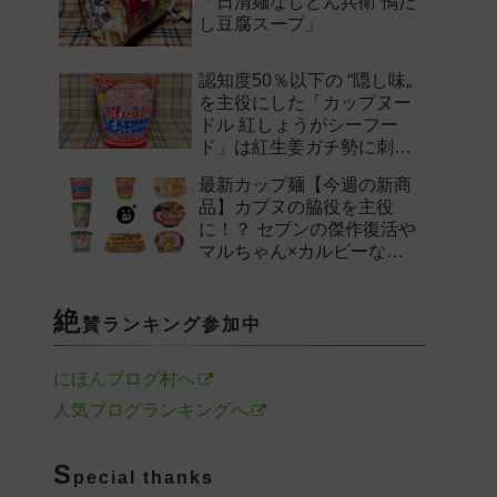
「日清麺なしどん兵衛 鴨だ
し豆腐スープ」
認知度50％以下の “隠し味„
を主役にした「カップヌー
ドル 紅しょうがシーフー
ド」は紅生姜ガチ勢に刺さ
るのか——。
最新カップ麺【今週の新商
品】カプヌの脇役を主役
に！？ セブンの傑作復活や
マルちゃん×カルビーなど
注目の新作まとめ！
絶
賛ランキング参加中
にほんブログ村へ
人気ブログランキングへ
S
pecial thanks