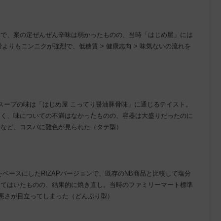
作で、案の定ぜんぜん辛味は弱かったものの、当時「はじめ屋」には
骨よりもニンニクが強烈で、低糖質 > 健康志向 > 味気ないの流れを
スープの味は「はじめ屋 こってり醤油豚骨味」に通じるテイスト。
なく、味についての不満はなかったものの、容器は大盛りだったのに
いなど、コスパに難色が見られた（タテ型）
ベースにしたRIZAPバージョンで、既存のNB商品と比較して塩分
ってはいたものの、結果的に焼き直し。当時のファミリーマート標準
の悪さが目立ってしまった（どんぶり型）