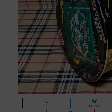
X
Bluesky