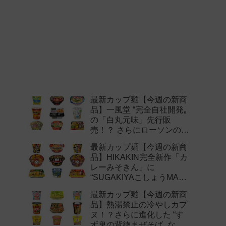
最新カップ麺【今週の新商
品】一風堂 “完全自社開発„
の「白丸元味」先行販
売！？ さらにローソンの激
辛チャレンジなどど注目の
最新カップ麺【今週の新商
新作まとめ！
品】HIKAKIN完全新作「カ
レーみそきん」に
“SUGAKIYAこしょうMAX„
など注目の新作まとめ！
最新カップ麺【今週の新商
品】熱湯禁止の冷やしカプ
ヌ！？さらに進化した “す
ず鬼の背徳まぜそば„ など