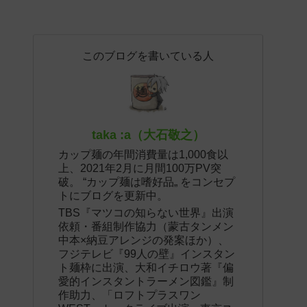
このブログを書いている人
taka :a（大石敬之）
カップ麺の年間消費量は1,000食以
上、2021年2月に月間100万PV突
破。 “カップ麺は嗜好品„ をコンセプ
トにブログを更新中。
TBS『マツコの知らない世界』出演
依頼・番組制作協力（蒙古タンメン
中本×納豆アレンジの発案ほか）、
フジテレビ『99人の壁』インスタン
ト麺枠に出演、大和イチロウ著『偏
愛的インスタントラーメン図鑑』制
作助力、「ロフトプラスワン