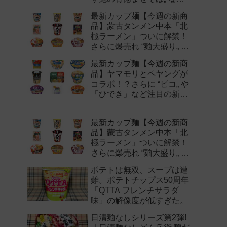
注目の新作まとめ！
最新カップ麺【今週の新商
品】蒙古タンメン中本「北
極ラーメン」ついに解禁！
さらに爆売れ “麺大盛り„ シ
リーズの新味など注目の新
最新カップ麺【今週の新商
作まとめ！
品】ヤマモリとペヤングが
コラボ！？さらに “ピコ„ や
「ひでき」など注目の新作
まとめ！
最新カップ麺【今週の新商
品】蒙古タンメン中本「北
極ラーメン」ついに解禁！
さらに爆売れ “麺大盛り„ シ
リーズの新味など注目の新
ポテトは無双、スープは遭
作まとめ！
難。ポテトチップス50周年
「QTTA フレンチサラダ
味」の解像度が低すぎた。
日清麺なしシリーズ第2弾!