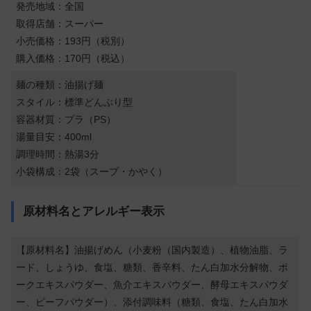
発売地域：全国
取得店舗：スーパー
小売価格：193円（税別）
購入価格：170円（税込）
麺の種類：油揚げ麺
スタイル：標準どんぶり型
容器材質：プラ（PS）
湯量目安：400ml
調理時間：熱湯3分
小袋構成：2袋（スープ・かやく）
原材料名とアレルギー表示
【原材料名】油揚げめん（小麦粉（国内製造）、植物油脂、ラ
ード、しょうゆ、食塩、糖類、香辛料、たん白加水分解物、ポ
ークエキスパウダー、魚介エキスパウダー、酵母エキスパウダ
ー、ビーフパウダー）、添付調味料（糖類、食塩、たん白加水