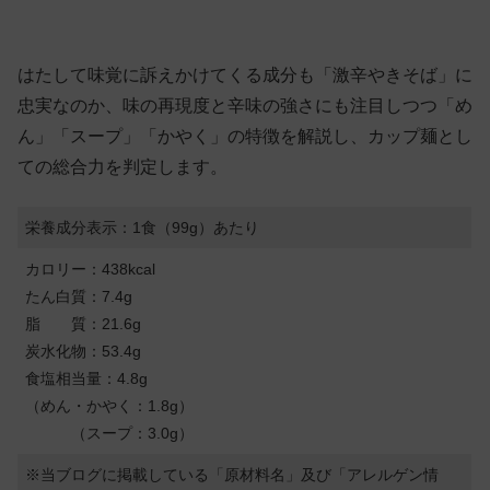
はたして味覚に訴えかけてくる成分も「激辛やきそば」に
忠実なのか、味の再現度と辛味の強さにも注目しつつ「め
ん」「スープ」「かやく」の特徴を解説し、カップ麺とし
ての総合力を判定します。
栄養成分表示：1食（99g）あたり
カロリー：438kcal
たん白質：7.4g
脂 質：21.6g
炭水化物：53.4g
食塩相当量：4.8g
（めん・かやく：1.8g）
（スープ：3.0g）
※当ブログに掲載している「原材料名」及び「アレルゲン情