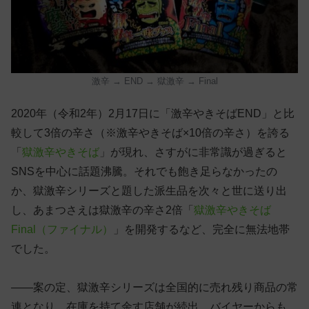
激辛 → END → 獄激辛 → Final
2020年（令和2年）2月17日に「激辛やきそばEND」と比
較して3倍の辛さ（※激辛やきそば×10倍の辛さ）を誇る
「
獄激辛やきそば
」が現れ、さすがに非常識が過ぎると
SNSを中心に話題沸騰。それでも飽き足らなかったの
か、獄激辛シリーズと題した派生品を次々と世に送り出
し、あまつさえは獄激辛の辛さ2倍「
獄激辛やきそば
Final（ファイナル）
」を開発するなど、完全に無法地帯
でした。
——案の定、獄激辛シリーズは全国的に売れ残り商品の常
連となり、在庫を持て余す店舗が続出。バイヤーからも