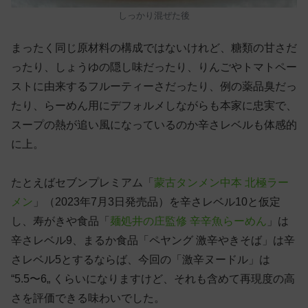
しっかり混ぜた後
まったく同じ原材料の構成ではないけれど、糖類の甘さだ
ったり、しょうゆの隠し味だったり、りんごやトマトペー
ストに由来するフルーティーさだったり、例の薬品臭だっ
たり、らーめん用にデフォルメしながらも本家に忠実で、
スープの熱が追い風になっているのか辛さレベルも体感的
に上。
たとえばセブンプレミアム「
蒙古タンメン中本 北極ラー
メン
」（2023年7月3日発売品）を辛さレベル10と仮定
し、寿がきや食品「
麺処井の庄監修 辛辛魚らーめん
」は
辛さレベル9、まるか食品「ペヤング 激辛やきそば」は辛
さレベル5とするならば、今回の「激辛ヌードル」は
“5.5〜6„ くらいになりますけど、それも含めて再現度の高
さを評価できる味わいでした。