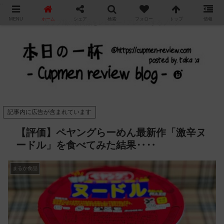
"
MENU
ホーム
シェア
検索
フォロー
トップ
情報
カップ麺の新商品をレビュー / アレンジするブログ
記事内に広告が含まれています
【評価】ペヤングらーめん最新作「激辛ヌ
ードル」を食べてみた結果‥‥
まるか食品