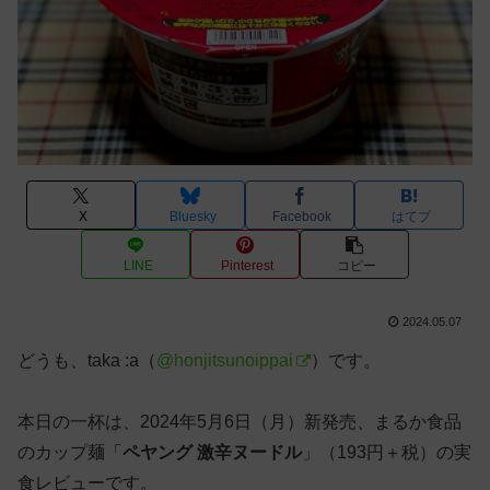
X
Bluesky
Facebook
はてブ
LINE
Pinterest
コピー
2024.05.07
どうも、taka :a（
@honjitsunoippai
）です。
本日の一杯は、2024年5月6日（月）新発売、まるか食品
のカップ麺「
ペヤング 激辛ヌードル
」（193円＋税）の実
食レビューです。