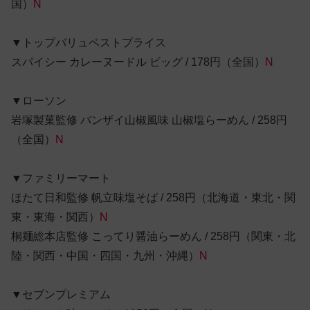
国）
N
▼トップバリュベストプライス
スパイシー カレーヌードル ビッグ / 178円（全国）
N
▼ローソン
岩塚製菓監修 バンザイ山椒風味 山椒塩らーめん / 258円
（全国）
N
▼ファミリーマート
ほたて日和監修 帆立味塩そば / 258円（北海道・東北・関
東・東海・関西）
N
桐麺総本店監修 こってり醤油らーめん / 258円（関東・北
陸・関西・中国・四国・九州・沖縄）
N
▼セブンプレミアム