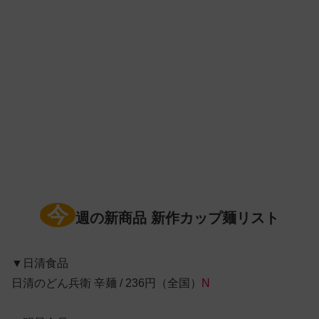
今
週の新商品 新作カップ麺リスト
▼日清食品
日清のどん兵衛 辛麺 / 236円（全国）
N