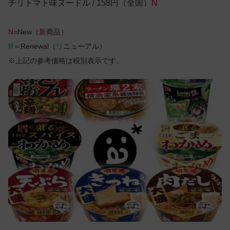
チリトマト味ヌードル / 158円（全国）
N
N
=New（
新
商品）
R
＝Renewal（
リ
ニューアル）
※上記の参考価格は税別表示です。