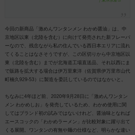
｜東洋水産
今回の新商品「激めんワンタンメン わかめ醤油」は、中
京地区以東（北陸を含む）に向けて発売された新フレーバ
ーなので、残念ながら私の住んでいる西日本エリアに流れ
てくることはなさそうですが、この区切りから中京地区以
東（北陸を含む）までが北海道工場直送品、それ以西にま
で販路を拡大する場合は伊万里東洋（佐賀県伊万里市山代
町楠久929-53）に製造を委託しているのではなかいと。
ちなみに4年ほど前、2020年9月28日に「激めんワンタン
メン わかめしお」を発売しているため、わかめ使用に関
してはブランド初の試みではないけれど、醤油味となれば
エースコックの「わかめラーメン」が比較対象に躍り出て
くる展開。ワンタンの有無や麺の仕様など、明らかな違い