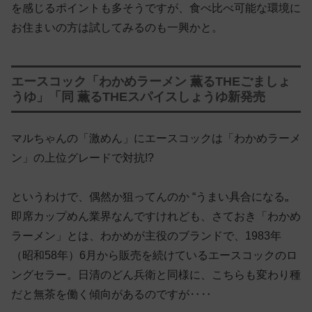
を感じるポイントも多そうですが、食べ比べ可能な環境に
お住まいの方は試してみるのも一興かと。
エースコック「わかめラーメン 薫るTHEごましょ
うゆ」「同 薫るTHEスパイスしょうゆ新発売
マルちゃんの「激めん」にエースコックは「わかめラーメ
ン」の上位グレードで対抗!?
というわけで、偶然か狙ってんのか “うまい具合になる„
即席カップめん業界なんですけれども、さておき「わかめ
ラーメン」とは、わかめが主役のブランドで、1983年
（昭和58年）6月から販売を続けているエースコックのロ
ングセラー。日清のどん兵衛と同様に、こちらも変わり種
だと無茶を働く傾向があるのですが‥‥