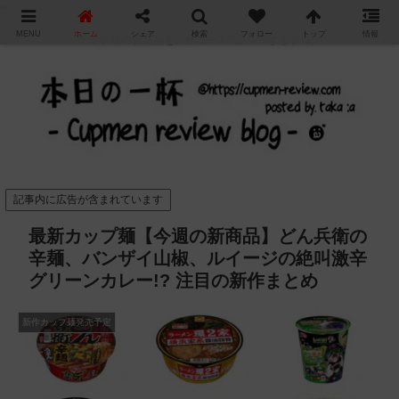
"
MENU
ホーム
シェア
検索
フォロー
トップ
情報
カップ麺の新商品をレビュー / アレンジするブログ
記事内に広告が含まれています
最新カップ麺【今週の新商品】どん兵衛の
辛麺、バンザイ山椒、ルイージの絶叫激辛
グリーンカレー!? 注目の新作まとめ
新作カップ麺発売予定