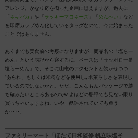
アレンジ。かなり奇を衒った企画に思えますが、過去に
「
ネギバカ
」や「
ラッキーマヨネーズ
」「
めんべい
」など
を即席カップめん化しているタッグなので、今に始まった
ことではありません。
あくまでも実食前の考察になりますが、商品名の「塩らー
めん」という表記から察するに、ベースは「サッポロ一番
塩らーめん」で、そこに山椒のアクセントと効かせつつ
“あられ、もしくは米粉などを使用し„ 米菓らしさを表現し
ているのではないかと。ただ、こんなもんパッケージで勝
ち確みたいところあるのでw よほどの酷評でも見ない限り
買っちゃいますよね。いや、酷評されていても買う
か‥‥。
ファミリーマート「ほたて日和監修 帆立味塩そ