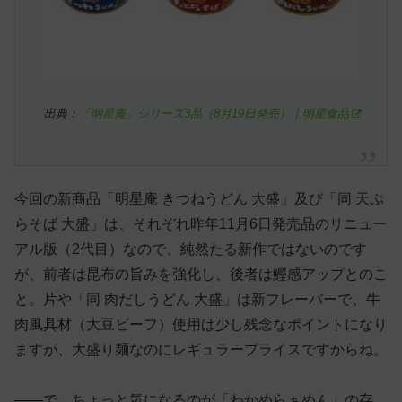
出典：
「明星庵」シリーズ3品（8月19日発売）｜明星食品
今回の新商品「明星庵 きつねうどん 大盛」及び「同 天ぷ
らそば 大盛」は、それぞれ昨年11月6日発売品のリニュー
アル版（2代目）なので、純然たる新作ではないのです
が、前者は昆布の旨みを強化し、後者は鰹感アップとのこ
と。片や「同 肉だしうどん 大盛」は新フレーバーで、牛
肉風具材（大豆ビーフ）使用は少し残念なポイントになり
ますが、大盛り麺なのにレギュラープライスですからね。
——で、ちょっと気になるのが「わかめらぁめん」の存