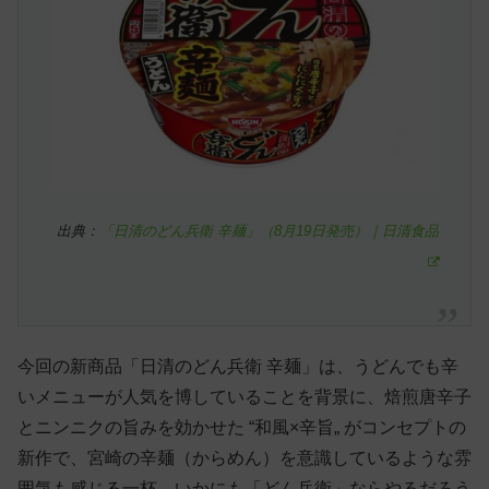
出典：
「日清のどん兵衛 辛麺」（8月19日発売）｜日清食品
今回の新商品「日清のどん兵衛 辛麺」は、うどんでも辛
いメニューが人気を博していることを背景に、焙煎唐辛子
とニンニクの旨みを効かせた “和風×辛旨„ がコンセプトの
新作で、宮崎の辛麺（からめん）を意識しているような雰
囲気も感じる一杯。いかにも「どん兵衛」ならやるだろう