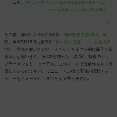
出典：
「推しの一杯 ラーメン環2家 横浜家系醤油豚骨」リニ
ューアル発売のお知らせ｜東洋水産
その後、昨年8月14日に第2弾「
麺屋彩未 札幌味噌
」発
売、今年3月18日に第3弾「
夢を語れ 旨豚ニンニク濃厚醤
油味
」発売と続いたので、そろそろサイクル的に新作が出
る頃かと思いきや、第1弾を飾った「環2家」監修のカッ
プラーメンをリニューアル。このブログでは前作を高く評
価しているのですが、リニューアル後は店舗の燻製チャー
シューをイメージし、食欲そそる香りを強化。