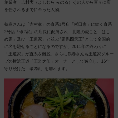
創業者・吉村実（よしむら みのる）その人から直々に店
を任されるまでに至った人物。
鶴巻さんは「吉村家」の直系1号店「杉田家」に続く直系
2号店「環2家」の店長に配属され、北陸の虎こと「はじ
め家」及び「王道家」と並ぶ “家系四天王” として全国的
に名を馳せることになるのですが、2011年の終わりに
「王道家」が直系を離脱。さらに鶴巻さんも王道家グルー
プの横浜王道「王道之印」オーナーとして独立し、16年
守り続けた「環2家」を離れます。