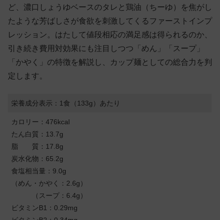
ど、濃口しょうゆベースのタレと鶏油（ちーゆ）を焦がし
たような芳ばしさが食欲を刺激してくるファーストインプ
レッション。はたして値段相応の満足感は得られるのか、
引き続き費用対効果にも注目しつつ「めん」「スープ」
「かやく」の特徴を解説し、カップ麺としての総合力を判
定します。
栄養成分表示：1食（133g）あたり
カロリー：476kcal
たん白質：13.7g
脂 質：17.8g
炭水化物：65.2g
食塩相当量：9.0g
（めん・かやく：2.6g）
（スープ：6.4g）
ビタミンB1：0.29mg
ビタミンB2：0.34mg