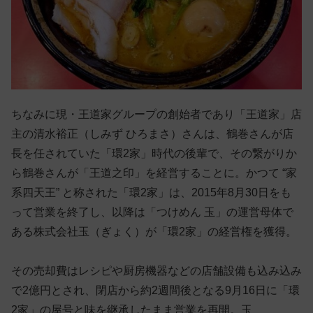
ちなみに現・王道家グループの創始者であり「王道家」店
主の清水裕正（しみず ひろまさ）さんは、鶴巻さんが店
長を任されていた「環2家」時代の後輩で、その繋がりか
ら鶴巻さんが「王道之印」を経営することに。かつて “家
系四天王” と称された「環2家」は、2015年8月30日をも
って営業を終了し、以降は「つけめん 玉」の運営母体で
ある株式会社玉（ぎょく）が「環2家」の経営権を獲得。
その売却費はレシピや厨房機器などの店舗設備も込み込み
で2億円とされ、閉店から約2週間後となる9月16日に「環
2家」の屋号と味を継承したまま営業を再開。玉