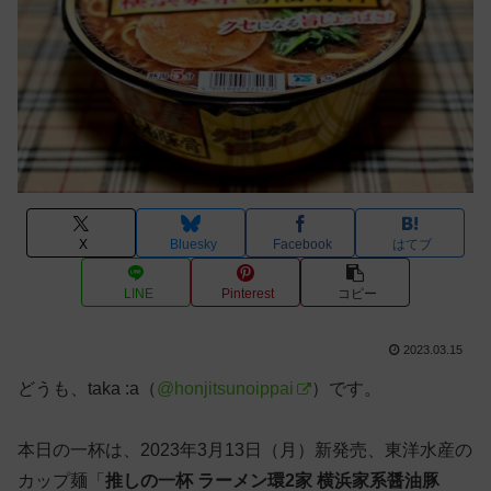
X
Bluesky
Facebook
はてブ
LINE
Pinterest
コピー
2023.03.15
どうも、taka :a（
@honjitsunoippai
）です。
本日の一杯は、2023年3月13日（月）新発売、東洋水産の
カップ麺「
推しの一杯 ラーメン環2家 横浜家系醤油豚