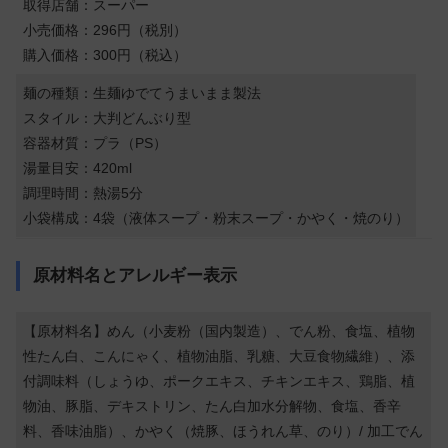
取得店舗：スーパー
小売価格：296円（税別）
購入価格：300円（税込）
麺の種類：生麺ゆでてうまいまま製法
スタイル：大判どんぶり型
容器材質：プラ（PS）
湯量目安：420ml
調理時間：熱湯5分
小袋構成：4袋（液体スープ・粉末スープ・かやく・焼のり）
原材料名とアレルギー表示
【原材料名】めん（小麦粉（国内製造）、でん粉、食塩、植物
性たん白、こんにゃく、植物油脂、乳糖、大豆食物繊維）、添
付調味料（しょうゆ、ポークエキス、チキンエキス、鶏脂、植
物油、豚脂、デキストリン、たん白加水分解物、食塩、香辛
料、香味油脂）、かやく（焼豚、ほうれん草、のり）/ 加工でん