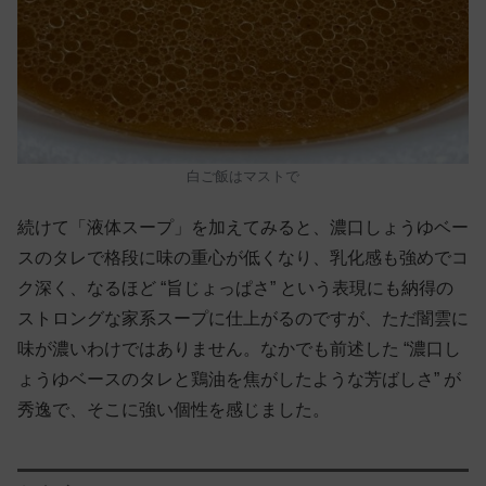
白ご飯はマストで
続けて「液体スープ」を加えてみると、濃口しょうゆベー
スのタレで格段に味の重心が低くなり、乳化感も強めでコ
ク深く、なるほど “旨じょっぱさ” という表現にも納得の
ストロングな家系スープに仕上がるのですが、ただ闇雲に
味が濃いわけではありません。なかでも前述した “濃口し
ょうゆベースのタレと鶏油を焦がしたような芳ばしさ” が
秀逸で、そこに強い個性を感じました。