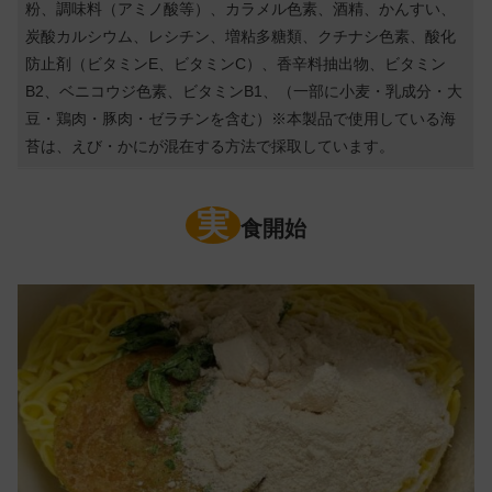
粉、調味料（アミノ酸等）、カラメル色素、酒精、かんすい、
炭酸カルシウム、レシチン、増粘多糖類、クチナシ色素、酸化
防止剤（ビタミンE、ビタミンC）、香辛料抽出物、ビタミン
B2、ベニコウジ色素、ビタミンB1、（一部に小麦・乳成分・大
豆・鶏肉・豚肉・ゼラチンを含む）※本製品で使用している海
苔は、えび・かにが混在する方法で採取しています。
実
食開始