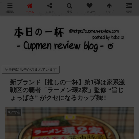
"
MENU
ホーム
シェア
検索
フォロー
トップ
情報
カップ麺の新商品をレビュー / アレンジするブログ
記事内に広告が含まれています
新ブランド【推しの一杯】第1弾は家系激
戦区の覇者「ラーメン環2家」監修 “旨じ
ょっぱさ” がクセになるカップ麺!!
東洋水産