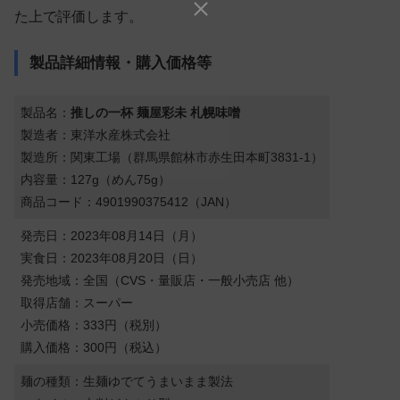
た上で評価します。
製品詳細情報・購入価格等
製品名：
推しの一杯 麺屋彩未 札幌味噌
製造者：東洋水産株式会社
製造所：関東工場（群馬県館林市赤生田本町3831-1）
内容量：127g（めん75g）
商品コード：4901990375412（JAN）
発売日：2023年08月14日（月）
実食日：2023年08月20日（日）
発売地域：全国（CVS・量販店
・
一般小売店 他）
取得店舗：スーパー
小売価格：333円（税別）
購入価格：300円（税込）
麺の種類：生麺ゆでてうまいまま製法