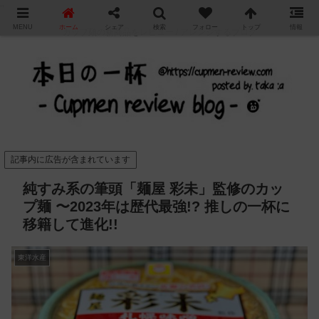
"
MENU
ホーム
シェア
検索
フォロー
トップ
情報
カップ麺の新商品をレビュー / アレンジするブログ
記事内に広告が含まれています
純すみ系の筆頭「麺屋 彩未」監修のカッ
プ麺 〜2023年は歴代最強!? 推しの一杯に
移籍して進化!!
東洋水産