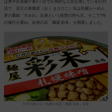
は豊平区美園十条5丁目で圧倒的な人気を博している行列
店で、店主の奥雅彦（おく まさひこ）氏は札幌らーめん
界の重鎮「すみれ」出身という経歴の持ち主。そこで7年
の修行を重ね、自身の店「麺屋 彩未」を開業しました。
行列の絶えない札幌の名店「麺屋 彩未」監修