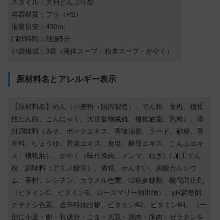
スタイル：大判どんぶり型
容器材質：プラ（PS）
湯量目安：430ml
調理時間：熱湯5分
小袋構成：3袋（液体スープ・粉末スープ・かやく）
原材料名とアレルギー表示
【原材料名】めん（小麦粉（国内製造）、でん粉、食塩、植物
性たん白、こんにゃく、大豆食物繊維、植物油脂、乳糖）、添
付調味料（みそ、ポークエキス、香味油脂、ラード、砂糖、香
辛料、しょうゆ、野菜エキス、食塩、酵母エキス、こんぶエキ
ス、植物油）、かやく（味付挽肉、メンマ、ねぎ）/ 加工でん
粉、調味料（アミノ酸等）、酒精、かんすい、炭酸カルシウ
ム、香料、レシチン、カラメル色素、増粘多糖類、酸化防止剤
（ビタミンC、ビタミンE、ローズマリー抽出物）、pH調整剤、
クチナシ色素、香辛料抽出物、ビタミンB2、ビタミンB1、（一
部に小麦・卵・乳成分・ごま・大豆・鶏肉・豚肉・ゼラチンを