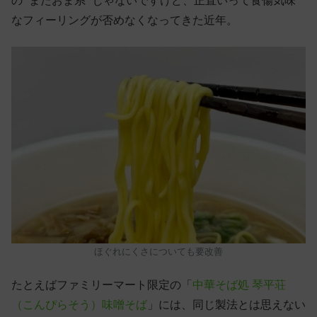
の “またおま系” じゃないですけど、正直いって食傷気味
なフィーリングが否めなくなってきた近年。
ほぐれにくさについても要改善
たとえばファミリーマート限定の「
中華そば処 琴平荘
（こんぴらそう）味噌そば
」には、同じ製法とは思えない