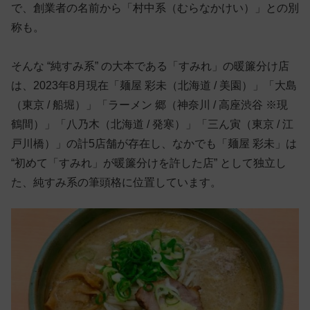
で、創業者の名前から「村中系（むらなかけい）」との別
称も。
そんな “純すみ系” の大本である「すみれ」の暖簾分け店
は、2023年8月現在「麺屋 彩未（北海道 / 美園）」「大島
（東京 / 船堀）」「ラーメン 郷（神奈川 / 高座渋谷 ※現
鶴間）」「八乃木（北海道 / 発寒）」「三ん寅（東京 / 江
戸川橋）」の計5店舗が存在し、なかでも「麺屋 彩未」は
“初めて「すみれ」が暖簾分けを許した店” として独立し
た、純すみ系の筆頭格に位置しています。