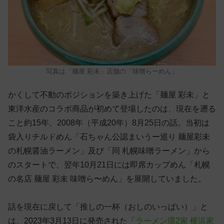
写真は「麺屋 彩未」店舗の「味噌らーめん」
かくして不動のポジションを築き上げた「麺屋 彩未」と
東洋水産のコラボ商品が初めて登場したのは、現在を遡る
こと約15年、2008年（平成20年）8月25日の話。当初は
袋入りチルドめん「石ちゃん公認まいうー巡り 麺屋彩未
の札幌醤油ラーメン」及び「同 札幌味噌ラーメン」から
のスタートで、翌年10月21日には即席カップめん「札幌
の名店 麺屋 彩未 味噌ら〜めん」を展開していました。
話を現在に戻して「推しの一杯（おしのいっぱい）」と
は、2023年3月13日に発売された「
ラーメン環2家 横浜家