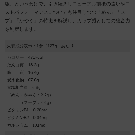
版。というわけで、引き続きリニューアル前後の違いやコ
ストパフォーマンスについても注目しつつ「めん」「スー
プ」「かやく」の特徴を解説し、カップ麺としての総合力
を判定します。
栄養成分表示：1食（127g）あたり
カロリー：471kcal
たん白質：13.2g
脂 質：16.4g
炭水化物：67.6g
食塩相当量：6.8g
（めん・かやく：2.2g）
（スープ：4.6g）
ビタミンB1：0.28mg
ビタミンB2：0.34mg
カルシウム：191mg