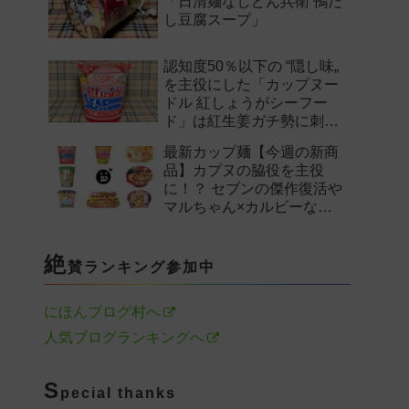
「日清麺なしどん兵衛 鴨だ
し豆腐スープ」
認知度50％以下の “隠し味„
を主役にした「カップヌー
ドル 紅しょうがシーフー
ド」は紅生姜ガチ勢に刺さ
るのか——。
最新カップ麺【今週の新商
品】カプヌの脇役を主役
に！？ セブンの傑作復活や
マルちゃん×カルビーなど
注目の新作まとめ！
絶
賛ランキング参加中
にほんブログ村へ
人気ブログランキングへ
S
pecial thanks