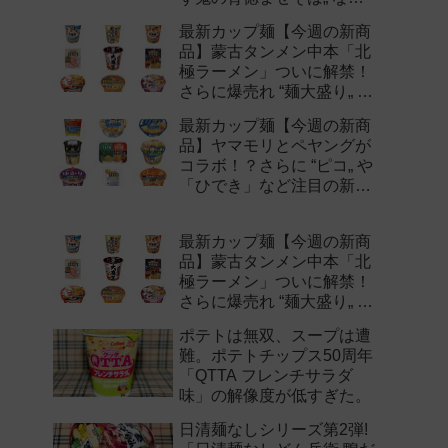
注目の新作まとめ！
最新カップ麺【今週の新商
品】蒙古タンメン中本「北
極ラーメン」ついに解禁！
さらに爆売れ “麺大盛り„ シ
リーズの新味など注目の新
最新カップ麺【今週の新商
作まとめ！
品】ヤマモリとペヤングが
コラボ！？さらに “ピコ„ や
「ひでき」など注目の新作
まとめ！
最新カップ麺【今週の新商
品】蒙古タンメン中本「北
極ラーメン」ついに解禁！
さらに爆売れ “麺大盛り„ シ
リーズの新味など注目の新
ポテトは無双、スープは遭
作まとめ！
難。ポテトチップス50周年
「QTTA フレンチサラダ
味」の解像度が低すぎた。
日清麺なしシリーズ第2弾!