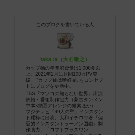
このブログを書いている人
taka :a（大石敬之）
カップ麺の年間消費量は1,000食以
上、2021年2月に月間100万PV突
破。 “カップ麺は嗜好品„ をコンセプ
トにブログを更新中。
TBS『マツコの知らない世界』出演
依頼・番組制作協力（蒙古タンメン
中本×納豆アレンジの発案ほか）、
フジテレビ『99人の壁』インスタン
ト麺枠に出演、大和イチロウ著『偏
愛的インスタントラーメン図鑑』制
作助力、「ロフトプラスワン