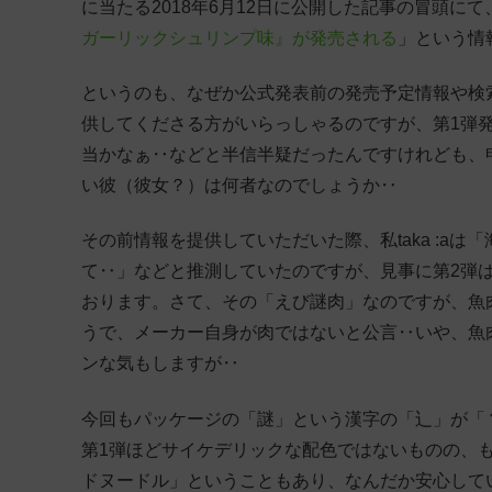
に当たる2018年6月12日に公開した記事の冒頭にて
ガーリックシュリンプ味』が発売される
」という情
というのも、なぜか公式発表前の発売予定情報や検
供してくださる方がいらっしゃるのですが、第1弾
当かなぁ‥などと半信半疑だったんですけれども、
い彼（彼女？）は何者なのでしょうか‥
その前情報を提供していただいた際、私taka :a
て‥」などと推測していたのですが、見事に第2弾
おります。さて、その「えび謎肉」なのですが、魚
うで、メーカー自身が肉ではないと公言‥いや、魚
ンな気もしますが‥
今回もパッケージの「謎」という漢字の「辶」が「
第1弾ほどサイケデリックな配色ではないものの、
ドヌードル」ということもあり、なんだか安心して