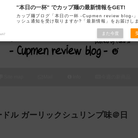
"本日の一杯" でカップ麺の最新情報をGET!
カップ麺の新商品をレビュー / アレンジするブログ
カップ麺ブログ「本日の一杯 -Cupmen review blog
ッシュ通知を受け取りますか?「最新情報」をお届けし
また今度
ush7
Site map
Mail
Info
今週の新商品
ードル ガーリックシュリンプ味＠日