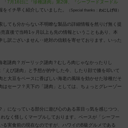
、「
7月16日に『珍種謎肉』第2弾、『シーフードヌードル
報をイチ早く紹介していました。
（Special thanks：
わにしげ
様）
索しても分からない不明瞭な製品の詳細情報を然りげ無く提
発売直後で当時1ヶ月以上も先の情報ということもあり、本
申し訳ございません‥絶対の信頼を寄せております。いった
は「海老謎肉？ガーリック謎肉？むしろ肉じゃなかったりし
は「えび謎肉」と予想が的中した今、したり顔で膝を叩いて
肉と大豆をベースに香ばしい海老の風味を効かせた珍種だそ
肉はセーフ？天下の「謎肉」としては、ちょっとグレーゾー
？」になっている部分に遊び心のある茶目っ気を感じつつ、
もれなく怪しくマーブルしております。ベースが「シーフー
いる実食前の現在なのですが、ハワイのB級グルメである