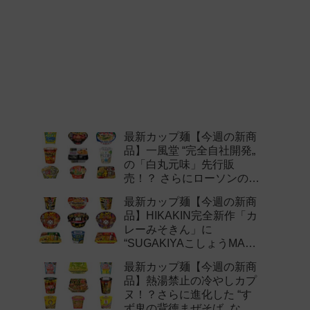
最新カップ麺【今週の新商
品】一風堂 “完全自社開発„
の「白丸元味」先行販
売！？ さらにローソンの激
辛チャレンジなどど注目の
最新カップ麺【今週の新商
新作まとめ！
品】HIKAKIN完全新作「カ
レーみそきん」に
“SUGAKIYAこしょうMAX„
など注目の新作まとめ！
最新カップ麺【今週の新商
品】熱湯禁止の冷やしカプ
ヌ！？さらに進化した “す
ず鬼の背徳まぜそば„ など