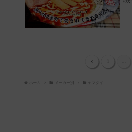
のカ
前
1
…
へ
ホーム
メーカー別
ヤマダイ