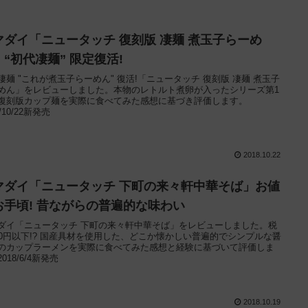
マダイ「ニュータッチ 復刻版 凄麺 煮玉子らーめ
」“初代凄麺” 限定復活!
凄麺 "これが煮玉子らーめん" 復活!「ニュータッチ 復刻版 凄麺 煮玉子
めん」をレビューしました。本物のレトルト煮卵が入ったシリーズ第1
復刻版カップ麺を実際に食べてみた感想に基づき評価します。
8/10/22新発売
2018.10.22
マダイ「ニュータッチ 下町の来々軒中華そば」お値
お手頃! 昔ながらの普遍的な味わい
ダイ「ニュータッチ 下町の来々軒中華そば」をレビューしました。税
00円以下!? 国産具材を使用した、どこか懐かしい普遍的でシンプルな醤
のカップラーメンを実際に食べてみた感想と経験に基づいて評価しま
018/6/4新発売
2018.10.19