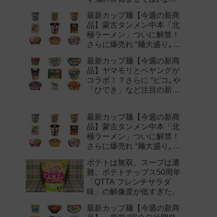
注目の新作まとめ！
最新カップ麺【今週の新商
品】蒙古タンメン中本「北
極ラーメン」ついに解禁！
さらに爆売れ “麺大盛り„ シ
リーズの新味など注目の新
最新カップ麺【今週の新商
作まとめ！
品】ヤマモリとペヤングが
コラボ！？さらに “ピコ„ や
「ひでき」など注目の新作
まとめ！
最新カップ麺【今週の新商
品】蒙古タンメン中本「北
極ラーメン」ついに解禁！
さらに爆売れ “麺大盛り„ シ
リーズの新味など注目の新
ポテトは無双、スープは遭
作まとめ！
難。ポテトチップス50周年
「QTTA フレンチサラダ
味」の解像度が低すぎた。
最新カップ麺【今週の新商