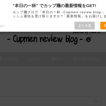
"本日の一杯" でカップ麺の最新情報をGET!
カップ麺の新商品をレビュー / アレンジするブログ
カップ麺ブログ「本日の一杯 -Cupmen review blog
ッシュ通知を受け取りますか?「最新情報」をお届けし
また今度
ush7
Site map
Mail
Info
今週の新商品