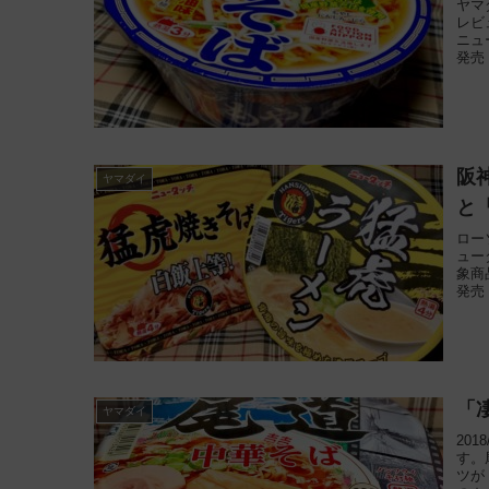
ヤマ
レビ
ニュ
発売
阪
ヤマダイ
と
ロー
ュー
象商
発売
「
ヤマダイ
20
す。
ツが