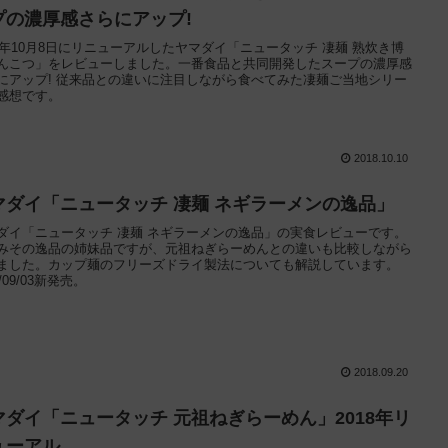
プの濃厚感さらにアップ!
18年10月8日にリニューアルしたヤマダイ「ニュータッチ 凄麺 熟炊き博
んこつ」をレビューしました。一番食品と共同開発したスープの濃厚感
にアップ! 従来品との違いに注目しながら食べてみた凄麺ご当地シリー
感想です。
2018.10.10
マダイ「ニュータッチ 凄麺 ネギラーメンの逸品」
ダイ「ニュータッチ 凄麺 ネギラーメンの逸品」の実食レビューです。
みその逸品の姉妹品ですが、元祖ねぎらーめんとの違いも比較しながら
ました。カップ麺のフリーズドライ製法についても解説しています。
8/09/03新発売。
2018.09.20
マダイ「ニュータッチ 元祖ねぎらーめん」2018年リ
ューアル