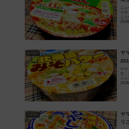
ニュ
マダ
ニュ
201
ヤ
ヤマダイ
2
ヤマ
す。
ジャ
201
ヤ
ヤマダイ
リ