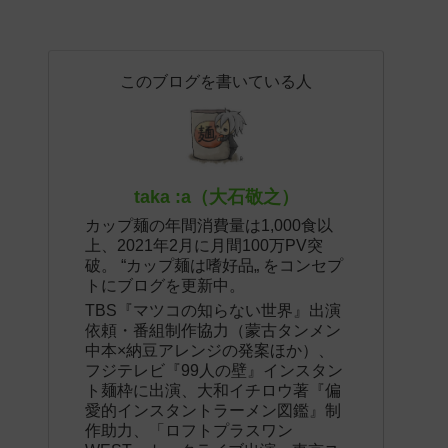
このブログを書いている人
taka :a（大石敬之）
カップ麺の年間消費量は1,000食以
上、2021年2月に月間100万PV突
破。 “カップ麺は嗜好品„ をコンセプ
トにブログを更新中。
TBS『マツコの知らない世界』出演
依頼・番組制作協力（蒙古タンメン
中本×納豆アレンジの発案ほか）、
フジテレビ『99人の壁』インスタン
ト麺枠に出演、大和イチロウ著『偏
愛的インスタントラーメン図鑑』制
作助力、「ロフトプラスワン