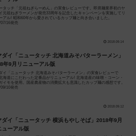
ータッチ「元祖ねぎらーめん」の実食レビューです。即席麺業界初のヤ
イ元祖ねぎラーメンが発売33周年を記念したキャンペーンを実施してリ
ーアル! 昭和60年から愛されているカップ麺と向き合いました。
8/07/16発売
2018.09.14
マダイ「ニュータッチ 北海道みそバターラーメン」
018年9月リニューアル版
ダイ「ニュータッチ 北海道みそバターラーメン」の実食レビューで
北海道にこだわった定番品がリニューアル! 北海道産の味噌・コーン・
ガイモを使用。国産農産物の消費拡大も意識したカップ麺の感想です。
8/09/10発売
2018.09.12
マダイ「ニュータッチ 横浜もやしそば」2018年9月
ニューアル版