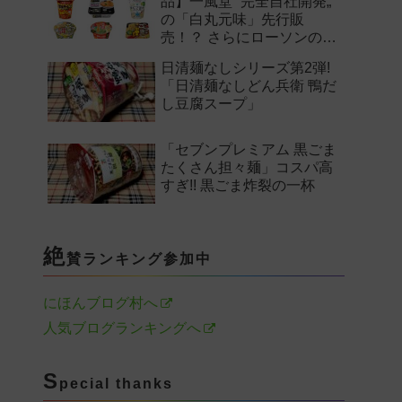
品】一風堂 “完全自社開発„
の「白丸元味」先行販
売！？ さらにローソンの激
辛チャレンジなどど注目の
日清麺なしシリーズ第2弾!
新作まとめ！
「日清麺なしどん兵衛 鴨だ
し豆腐スープ」
「セブンプレミアム 黒ごま
たくさん担々麺」コスパ高
すぎ!! 黒ごま炸裂の一杯
絶
賛ランキング参加中
にほんブログ村へ
人気ブログランキングへ
S
pecial thanks