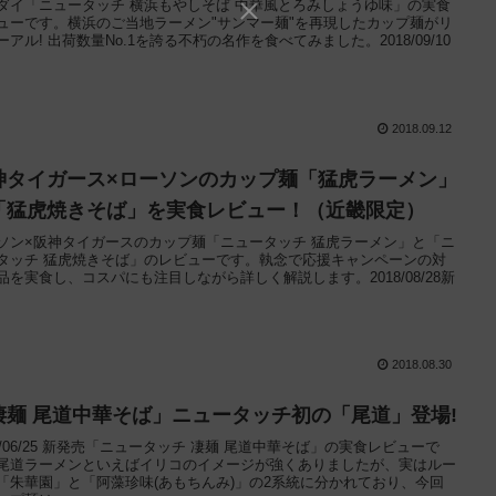
ダイ「ニュータッチ 横浜もやしそば 中華風とろみしょうゆ味」の実食
ューです。横浜のご当地ラーメン"サンマー麺"を再現したカップ麺がリ
ーアル! 出荷数量No.1を誇る不朽の名作を食べてみました。2018/09/10
2018.09.12
神タイガース×ローソンのカップ麺「猛虎ラーメン」
「猛虎焼きそば」を実食レビュー！（近畿限定）
ソン×阪神タイガースのカップ麺「ニュータッチ 猛虎ラーメン」と「ニ
タッチ 猛虎焼きそば」のレビューです。執念で応援キャンペーンの対
品を実食し、コスパにも注目しながら詳しく解説します。2018/08/28新
2018.08.30
凄麺 尾道中華そば」ニュータッチ初の「尾道」登場!
18/06/25 新発売「ニュータッチ 凄麺 尾道中華そば」の実食レビューで
尾道ラーメンといえばイリコのイメージが強くありましたが、実はルー
「朱華園」と「阿藻珍味(あもちんみ)」の2系統に分かれており、今回