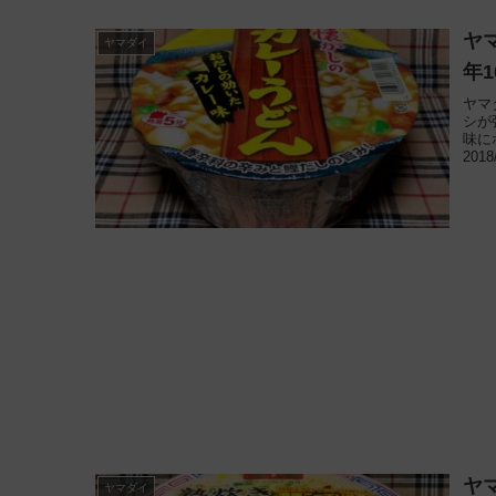
ヤ
ヤマダイ
年
ヤマ
シが
味に
201
ヤ
ヤマダイ