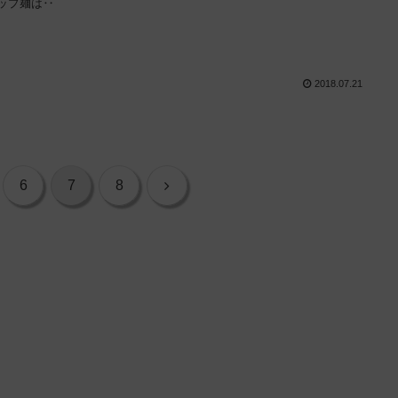
ップ麺は‥
2018.07.21
次
6
7
8
へ