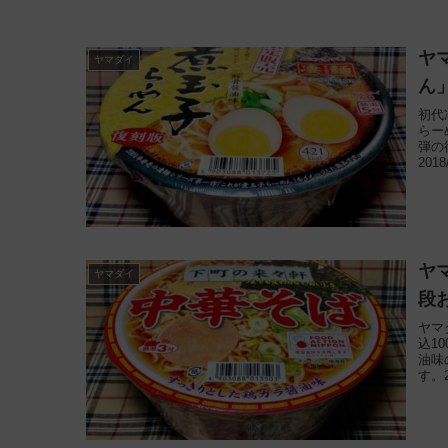
ヤ
ヤマダイ
ん
初代
らー
弾の
201
ヤ
ヤマダイ
段
ヤマ
込1
油味
す。2