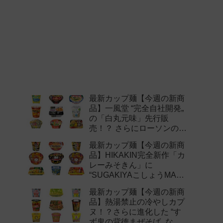
最新カップ麺【今週の新商
品】一風堂 “完全自社開発„
の「白丸元味」先行販
売！？ さらにローソンの激
辛チャレンジなどど注目の
最新カップ麺【今週の新商
新作まとめ！
品】HIKAKIN完全新作「カ
レーみそきん」に
“SUGAKIYAこしょうMAX„
など注目の新作まとめ！
最新カップ麺【今週の新商
品】熱湯禁止の冷やしカプ
ヌ！？さらに進化した “す
ず鬼の背徳まぜそば„ など