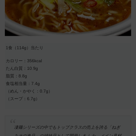
1食（114g）当たり
カロリー：356kcal
たん白質：10.9g
脂質：8.8g
食塩相当量：7.4g
（めん・かやく：0.7g）
（スープ：6.7g）
凄麺シリーズの中でもトップクラスの売上を誇る「ねぎ
みその逸品」の姉妹品として開発しま した。メイン具材