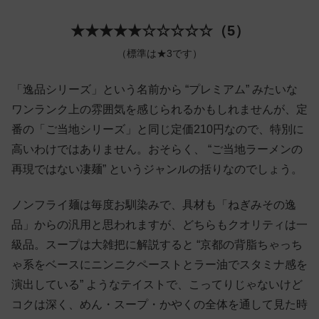
★★★★★☆☆☆☆☆（5）
（標準は★3です）
「逸品シリーズ」という名前から “プレミアム” みたいな
ワンランク上の雰囲気を感じられるかもしれませんが、定
番の「ご当地シリーズ」と同じ定価210円なので、特別に
高いわけではありません。おそらく、 “ご当地ラーメンの
再現ではない凄麺” というジャンルの括りなのでしょう。
ノンフライ麺は毎度お馴染みで、具材も「ねぎみその逸
品」からの汎用と思われますが、どちらもクオリティは一
級品。スープは大雑把に解説すると “京都の背脂ちゃっち
ゃ系をベースにニンニクペーストとラー油でスタミナ感を
演出している” ようなテイストで、こってりじゃないけど
コクは深く、めん・スープ・かやくの全体を通して見た時