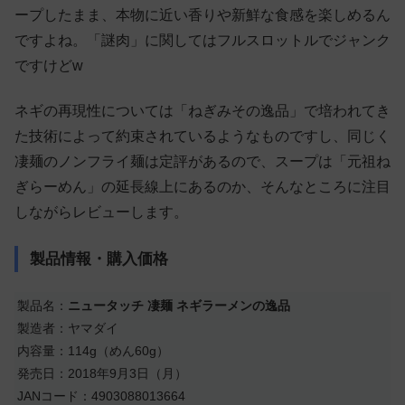
ープしたまま、本物に近い香りや新鮮な食感を楽しめるん
ですよね。「謎肉」に関してはフルスロットルでジャンク
ですけどw
ネギの再現性については「ねぎみその逸品」で培われてき
た技術によって約束されているようなものですし、同じく
凄麺のノンフライ麺は定評があるので、スープは「元祖ね
ぎらーめん」の延長線上にあるのか、そんなところに注目
しながらレビューします。
製品情報・購入価格
製品名：
ニュータッチ 凄麺 ネギラーメンの逸品
製造者：ヤマダイ
内容量：114g（めん60g）
発売日：2018年9月3日（月）
JANコード：4903088013664