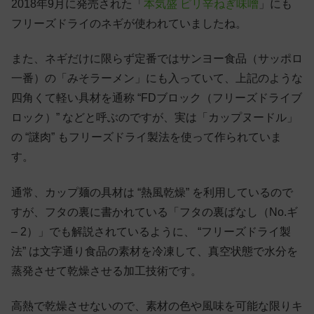
2018年9月に発売された「
本気盛 ピリ辛ねぎ味噌
」にも
フリーズドライのネギが使われていましたね。
また、ネギだけに限らず定番ではサンヨー食品（サッポロ
一番）の「みそラーメン」にも入っていて、上記のような
四角くて軽い具材を通称 “FDブロック（フリーズドライブ
ロック）” などと呼ぶのですが、実は「カップヌードル」
の “謎肉” もフリーズドライ製法を使って作られていま
す。
通常、カップ麺の具材は “熱風乾燥” を利用しているので
すが、フタの裏に書かれている「フタの裏ばなし（No.ギ
– 2）」でも解説されているように、 “フリーズドライ製
法” は文字通り食品の素材を冷凍して、真空状態で水分を
蒸発させて乾燥させる加工技術です。
高熱で乾燥させないので、素材の色や風味を可能な限りキ