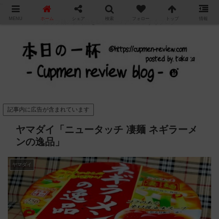
"
MENU
ホーム
シェア
検索
フォロー
トップ
情報
カップ麺の新商品をレビュー / アレンジするブログ
記事内に広告が含まれています
ヤマダイ「ニュータッチ 凄麺 ネギラーメ
ンの逸品」
ヤマダイ