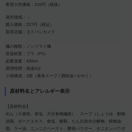
希望小売価格：210円（税抜）
発売地域：－
購入価格：227円（税込）
取得店舗：ヨドバシカメラ
麺の種類：ノンフライ麺
容器材質：プラ（PS）
必要湯量：430ml
調理時間：熱湯4分
小袋構成：3袋（液体スープ / 調味油 / かやく）
原材料名とアレルギー表示
【原材料名】
めん（小麦粉、食塩、大豆食物繊維）、スープ（しょうゆ、動物
油脂、ポークエキス、食塩、糖類、たん白加水分解物、植物油
脂、ラー油、ニンニクペースト、酵母パウダー、オニオンパウダ