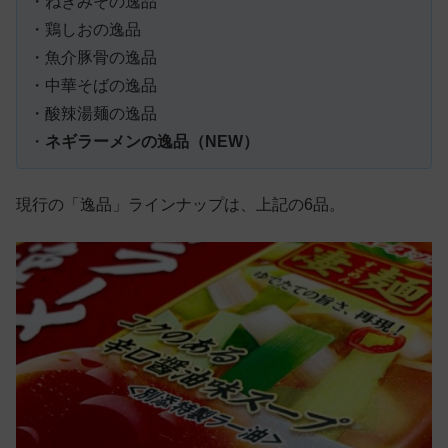
・ねぎみその逸品
・鶏しおの逸品
・魚介豚骨の逸品
・中華そばの逸品
・酸辣湯麺の逸品
・
ネギラーメンの逸品（NEW）
現行の「逸品」ラインナップは、上記の6品。