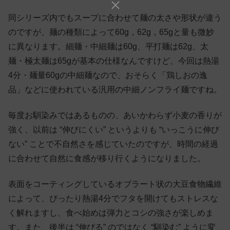
同シリーズ内でもスープに合わせて麺の太さや形状が違う
のですが、麺の種類によって60g，62g，65gと量も微妙
に異なります。細麺・中細麺は60g、平打麺は62g、太
麺・極太麺は65gが基本の仕様なんですけど、今回は熱湯
4分・麺量60gの中細麺なので、おそらく「鶏しおの逸
品」などに使われている汎用の中細ノンフライ麺ですね。
毎度お馴染みではあるものの、あいかわらず小麦の香りが
強く、以前は “伸びにくい” というよりも “いっこうに伸び
ない” ことで不自然さを感じていたのですが、時間の経過
に合わせて自然に食感が移り行くようになりました。
表面をコーティングしているオブラート状の大豆食物繊維
によって、ぴったり熱湯4分でフタを開けてもストレスな
く解れますし、食べ始めは弾力とコシの強さが楽しめま
す。また、後半は “伸びる” のではなく “馴染む” ように変