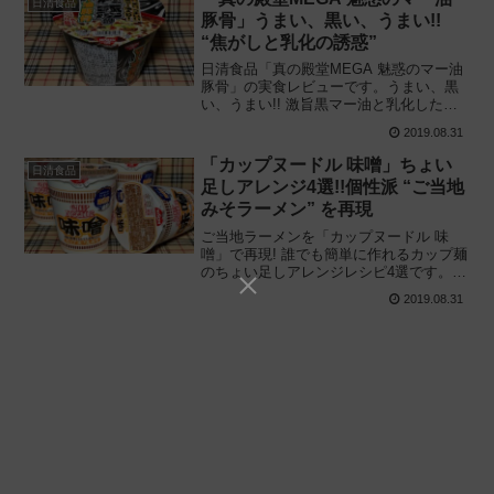
日清食品
豚骨」うまい、黒い、うまい!!
“焦がしと乳化の誘惑”
日清食品「真の殿堂MEGA 魅惑のマー油
豚骨」の実食レビューです。うまい、黒
い、うまい!! 激旨黒マー油と乳化した豚
骨の誘惑! 丁寧な豚骨スープに焦がしニン
2019.08.31
ニクが効いた大盛りカップラーメンを解
説、実際に食べてみた感想と評価です。
「カップヌードル 味噌」ちょい
日清食品
足しアレンジ4選!!個性派 “ご当地
みそラーメン” を再現
ご当地ラーメンを「カップヌードル 味
噌」で再現! 誰でも簡単に作れるカップ麺
のちょい足しアレンジレシピ4選です。各
ご当地の特色を取り入れながら “もっと美
2019.08.31
味しく食べる方法” を厳選、アレンジして
みた感想と作り方を紹介します。