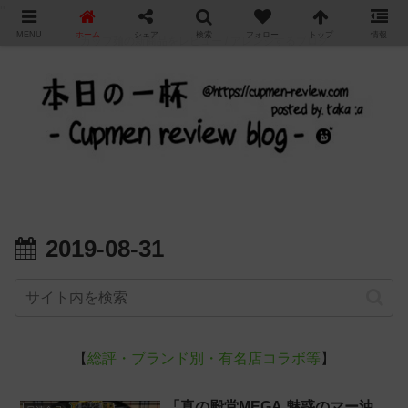
"
MENU
ホーム
シェア
検索
フォロー
トップ
情報
カップ麺の新商品をレビュー / アレンジするブログ
2019-08-31
【
総評・ブランド別・有名店コラボ等
】
「真の殿堂MEGA 魅惑のマー油