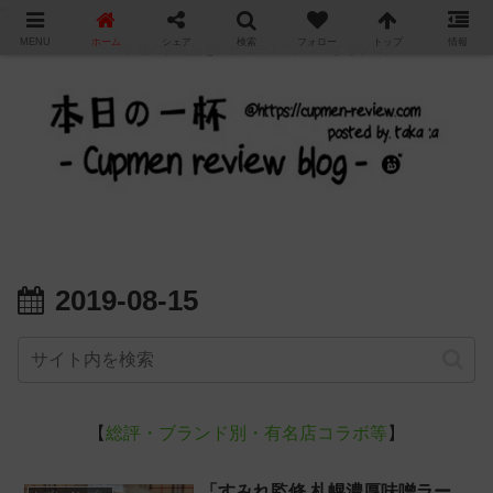
"
MENU
ホーム
シェア
検索
フォロー
トップ
情報
カップ麺の新商品をレビュー / アレンジするブログ
2019-08-15
【
総評・ブランド別・有名店コラボ等
】
「すみれ監修 札幌濃厚味噌ラー