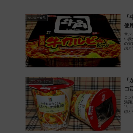
「
サンヨー食品
使
サン
い炭
の実
想と
「
セブンプレミアム
コ活
コン
湯麺
“リ
想と