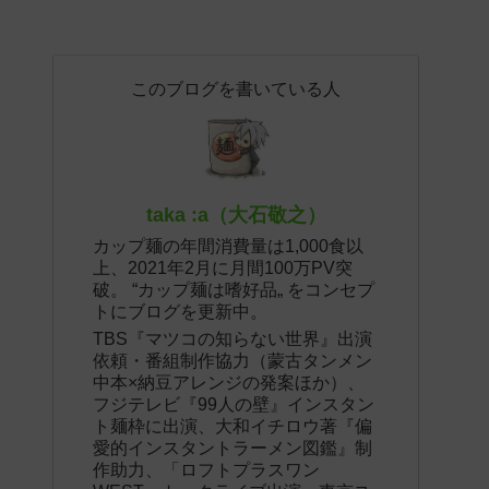
このブログを書いている人
taka :a（大石敬之）
カップ麺の年間消費量は1,000食以
上、2021年2月に月間100万PV突
破。 “カップ麺は嗜好品„ をコンセプ
トにブログを更新中。
TBS『マツコの知らない世界』出演
依頼・番組制作協力（蒙古タンメン
中本×納豆アレンジの発案ほか）、
フジテレビ『99人の壁』インスタン
ト麺枠に出演、大和イチロウ著『偏
愛的インスタントラーメン図鑑』制
作助力、「ロフトプラスワン