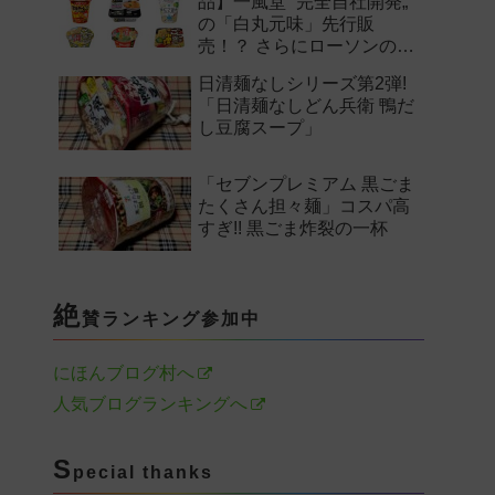
品】一風堂 “完全自社開発„
の「白丸元味」先行販
売！？ さらにローソンの激
辛チャレンジなどど注目の
日清麺なしシリーズ第2弾!
新作まとめ！
「日清麺なしどん兵衛 鴨だ
し豆腐スープ」
「セブンプレミアム 黒ごま
たくさん担々麺」コスパ高
すぎ!! 黒ごま炸裂の一杯
絶
賛ランキング参加中
にほんブログ村へ
人気ブログランキングへ
S
pecial thanks