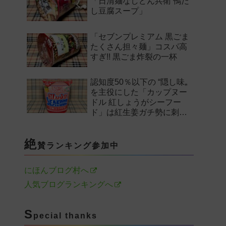
「日清麺なしどん兵衛 鴨だ
し豆腐スープ」
「セブンプレミアム 黒ごま
たくさん担々麺」コスパ高
すぎ!! 黒ごま炸裂の一杯
認知度50％以下の “隠し味„
を主役にした「カップヌー
ドル 紅しょうがシーフー
ド」は紅生姜ガチ勢に刺さ
るのか——。
絶
賛ランキング参加中
にほんブログ村へ
人気ブログランキングへ
S
pecial thanks