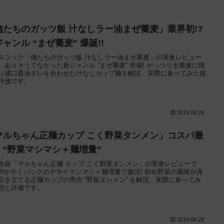
俺たちのガッツ飯 汁なしラー油まぜ蕎麦」業界初!?
ャンル “まぜ蕎麦” 爆誕!!
スコック「俺たちのガッツ飯 汁なしラー油まぜ蕎麦」の実食レビュー
。ありそうでなかった新ジャンル “まぜ蕎麦” 登場! がっつり太蕎麦に辣
り濃口醤油ダレを合わせた汁なしカップ麺を解説、実際に食べてみた感
評価です。
2019.08.28
マルちゃん正麺カップ こく野菜タンメン」コスパ最
! “野菜マシマシ＋麺増量”
水産「マルちゃん正麺 カップ こく野菜タンメン」の実食レビューで
Wかやくパックのヤサイマシマシ＋麺増量で復活! 炒め野菜の風味が具
引き立てる正麺カップの秀作 “野菜タンメン” を解説、実際に食べてみ
想と評価です。
2019.08.28