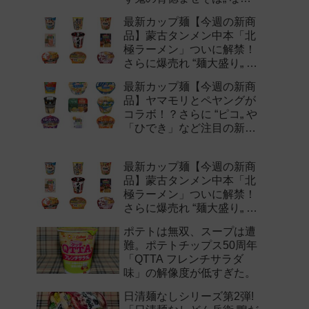
注目の新作まとめ！
最新カップ麺【今週の新商
品】蒙古タンメン中本「北
極ラーメン」ついに解禁！
さらに爆売れ “麺大盛り„ シ
リーズの新味など注目の新
最新カップ麺【今週の新商
作まとめ！
品】ヤマモリとペヤングが
コラボ！？さらに “ピコ„ や
「ひでき」など注目の新作
まとめ！
最新カップ麺【今週の新商
品】蒙古タンメン中本「北
極ラーメン」ついに解禁！
さらに爆売れ “麺大盛り„ シ
リーズの新味など注目の新
ポテトは無双、スープは遭
作まとめ！
難。ポテトチップス50周年
「QTTA フレンチサラダ
味」の解像度が低すぎた。
日清麺なしシリーズ第2弾!