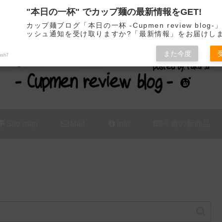
"本日の一杯" でカップ麺の最新情報をGET!
カップ麺の新商品をレビュー / アレンジするブログ
カップ麺ブログ「本日の一杯 -Cupmen review blog
ッシュ通知を受け取りますか?「最新情報」をお届けし
また今度
ush7
Site map
Mail
Info
今週の新商品