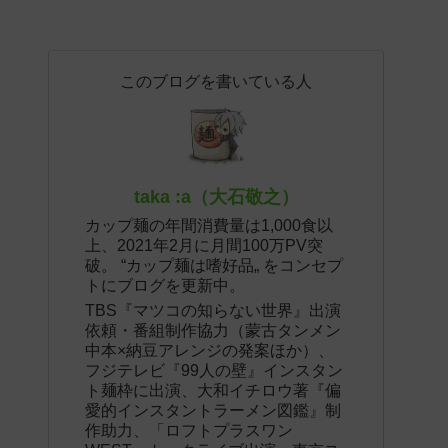
このブログを書いている人
taka :a（大石敬之）
カップ麺の年間消費量は1,000食以
上、2021年2月に月間100万PV突
破。 “カップ麺は嗜好品„ をコンセプ
トにブログを更新中。
TBS『マツコの知らない世界』出演
依頼・番組制作協力（蒙古タンメン
中本×納豆アレンジの発案ほか）、
フジテレビ『99人の壁』インスタン
ト麺枠に出演、大和イチロウ著『偏
愛的インスタントラーメン図鑑』制
作助力、「ロフトプラスワン