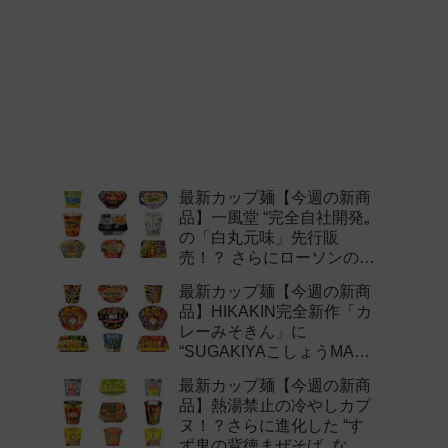
最新カップ麺【今週の新商
品】一風堂 “完全自社開発„
の「白丸元味」先行販
売！？ さらにローソンの激
辛チャレンジなどど注目の
最新カップ麺【今週の新商
新作まとめ！
品】HIKAKIN完全新作「カ
レーみそきん」に
“SUGAKIYAこしょうMAX„
など注目の新作まとめ！
最新カップ麺【今週の新商
品】熱湯禁止の冷やしカプ
ヌ！？さらに進化した “す
ず鬼の背徳まぜそば„ など