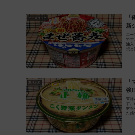
「
エースコック
新ジ
エー
です
油入
想と
「
東洋水産
強!
東洋
す。
材を
た感