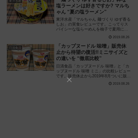
東洋水産
塩ラーメンは好きですか? マルち
ゃん “夏の塩ラーメン”
東洋水産「マルちゃん 麺づくり ゆず香る
しお」の実食レビューです。こってりス
パイシーな塩らーめんを柚子で夏用にア
レンジ! 高コスパ商品 “鶏だし塩” の流れ
2019.08.26
を汲む期間限定のカップラーメンを解
説、実際に食べてみた感想と評価です。
「カップヌードル 味噌」販売休
日清食品
止から待望の復活!!ミニサイズと
の違いを “徹底比較”
日清食品「カップヌードル 味噌」と「カ
ップヌードル 味噌 ミニ」の比較レビュー
です。販売休止から2019年8月ついに販売
再開! 復活を遂げた “カップヌードルみそ”
2019.08.26
の標準サイズとミニサイズは何が違うの
か、実際に食べ比べてみました。