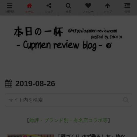
"
MENU
ホーム
シェア
検索
フォロー
トップ
情報
カップ麺の新商品をレビュー / アレンジするブログ
2019-08-26
【
総評・ブランド別・有名店コラボ等
】
「麺づくり ゆず香るしお」粋な