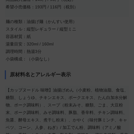
希望小売価格：193円 / 116円（税別）
麺の種類：油揚げ麺（かんすい使用）
スタイル：縦型レギュラー / 縦型ミニ
容器材質：紙
湯量目安：320ml / 160ml
調理時間：熱湯3分
小袋構成：（小袋なし）
原材料名とアレルギー表示
【カップヌードル 味噌】油揚げめん（小麦粉、植物油脂、食塩、
糖類、しょうゆ、チキンエキス、ポークエキス、たん白加水分解
物、ポーク調味料）、スープ（粉末みそ、糖類、ごま、大豆粉
末、ポーク調味料、みそ調味料、豚脂、香辛料、チキン調味料、
魚醤、酵母エキス、煮干し粉末）、かやく（味付豚ミンチ、キャ
ベツ、コーン、人参、ねぎ）/ 加工でん粉、調味料（アミノ酸