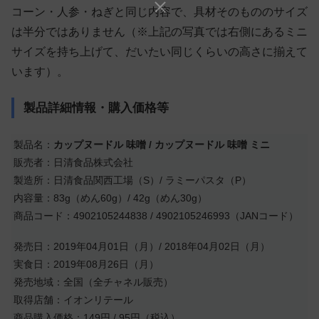
コーン・人参・ねぎと同じ内容で、具材そのもののサイズ
は半分ではありません（※上記の写真では右側にあるミニ
サイズを持ち上げて、だいたい同じくらいの高さに揃えて
います）。
製品詳細情報・購入価格等
製品名：
カップヌードル 味噌 / カップヌードル 味噌 ミニ
販売者：日清食品株式会社
製造所：日清食品関西工場（S）/ ラミーパスタ（P）
内容量：83g（めん60g）/ 42g（めん30g）
商品コード：4902105244838 / 4902105246993（JANコード）
発売日：2019年04月01日（月）/ 2018年04月02日（月）
実食日：2019年08月26日（月）
発売地域：全国（全チャネル販売）
取得店舗：イオンリテール
商品購入価格：149円 / 95円（税込）