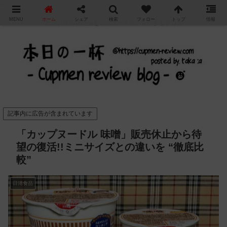
"
MENU
ホーム
シェア
検索
フォロー
トップ
情報
カップ麺の新商品をレビュー / アレンジするブログ
記事内に広告が含まれています
「カップヌードル 味噌」販売休止から待
望の復活!!ミニサイズとの違いを “徹底比
較”
日清食品