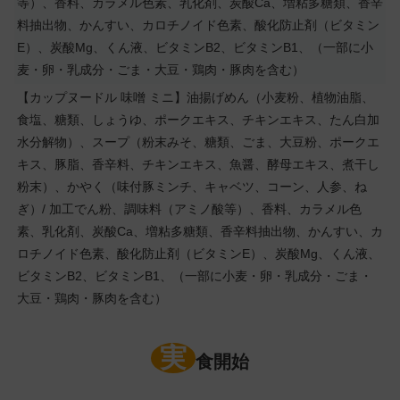
等）、香料、カラメル色素、乳化剤、炭酸Ca、増粘多糖類、香辛
料抽出物、かんすい、カロチノイド色素、酸化防止剤（ビタミン
E）、炭酸Mg、くん液、ビタミンB2、ビタミンB1、（一部に小
麦・卵・乳成分・ごま・大豆・鶏肉・豚肉を含む）
【カップヌードル 味噌 ミニ】油揚げめん（小麦粉、植物油脂、
食塩、糖類、しょうゆ、ポークエキス、チキンエキス、たん白加
水分解物）、スープ（粉末みそ、糖類、ごま、大豆粉、ポークエ
キス、豚脂、香辛料、チキンエキス、魚醤、酵母エキス、煮干し
粉末）、かやく（味付豚ミンチ、キャベツ、コーン、人参、ね
ぎ）/ 加工でん粉、調味料（アミノ酸等）、香料、カラメル色
素、乳化剤、炭酸Ca、増粘多糖類、香辛料抽出物、かんすい、カ
ロチノイド色素、酸化防止剤（ビタミンE）、炭酸Mg、くん液、
ビタミンB2、ビタミンB1、（一部に小麦・卵・乳成分・ごま・
大豆・鶏肉・豚肉を含む）
実
食開始