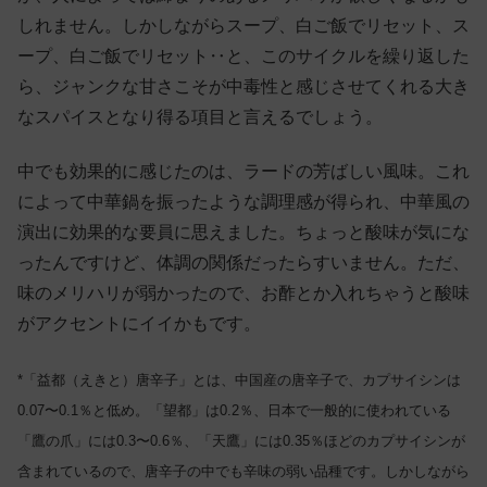
しれません。しかしながらスープ、白ご飯でリセット、ス
ープ、白ご飯でリセット‥と、このサイクルを繰り返した
ら、ジャンクな甘さこそが中毒性と感じさせてくれる大き
なスパイスとなり得る項目と言えるでしょう。
中でも効果的に感じたのは、ラードの芳ばしい風味。これ
によって中華鍋を振ったような調理感が得られ、中華風の
演出に効果的な要員に思えました。ちょっと酸味が気にな
ったんですけど、体調の関係だったらすいません。ただ、
味のメリハリが弱かったので、お酢とか入れちゃうと酸味
がアクセントにイイかもです。
*「益都（えきと）唐辛子」とは、中国産の唐辛子で、カプサイシンは
0.07〜0.1％と低め。「望都」は0.2％、日本で一般的に使われている
「鷹の爪」には0.3〜0.6％、「天鷹」には0.35％ほどのカプサイシンが
含まれているので、唐辛子の中でも辛味の弱い品種です。しかしながら