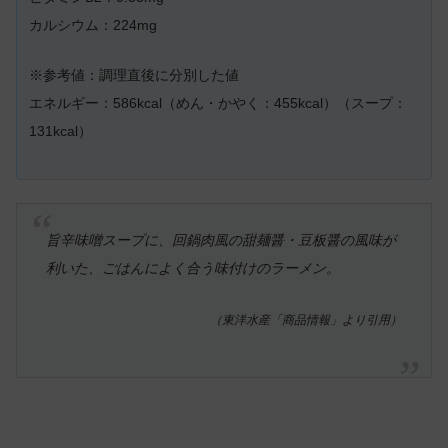
カルシウム：224mg
※参考値：調理直後に分別した値
エネルギー：586kcal（めん・かやく：455kcal）（スープ：
131kcal）
旨辛味噌スープに、回鍋肉風の甜麺醤・豆板醤の風味が
利いた、ごはんによく合う味付けのラーメン。
（東洋水産「商品情報」より引用）