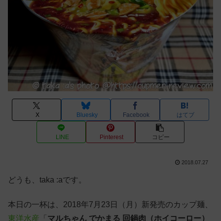
X
Bluesky
Facebook
はてブ
LINE
Pinterest
コピー
2018.07.27
どうも、taka :aです。
本日の一杯は、2018年7月23日（月）新発売のカップ麺、
東洋水産
「
マルちゃん でかまる 回鍋肉（ホイコーロー）