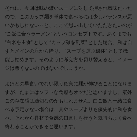
それに、今回は味の濃いスープに対して押され気味だった
ので、このカップ麺を単体で食べるには少しバランスが悪
いかもしれない‥と、ここで思い出していただきたいのが
“ご飯に合うラーメン” というコンセプトです。あくまでも
“白米を主食” として “カップ麺を副菜” とした場合、麺は自
ずとメインの座から降り、 “スープを運ぶ媒体” として機
能し始めます。そのように考え方を切り替えると、イメー
ジは悪くないのではないでしょうか。
よほどの早食いでない限り確実に麺が伸びることになりま
すが、たまにはソフトな食感もオツだと思いますし、案外
この存在感は適切なのかもしれません。白ご飯と一緒に食
べる予定がない場合は、具やスープよりも優先的に麺を食
べ、それから具材で食感の口直しを行うと気持ちよく食べ
終わることができると思います。