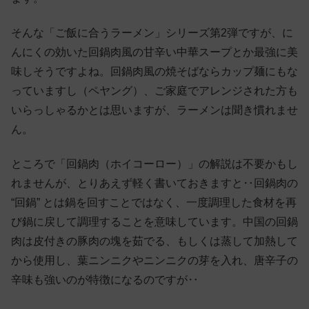
そんな「ご飯に合うラーメン」シリーズ第2弾ですが、に
んにくの効いた回鍋肉風の甘辛い中華スープとか最強に美
味しそうですよね。回鍋肉風の焼そばならカップ麺にもな
っていますし（ペヤング）、ご家庭でアレンジされた方も
いらっしゃるかとは思いますが、ラーメンは聞き慣れませ
ん。
ところで「回鍋肉（ホイコーロー）」の解説は不要かもし
れませんが、とりあえず軽く書いておきますと‥回鍋肉の
“回鍋” とは鍋を回すことではなく、一度調理した食材を再
び鍋に戻して調理することを意味しています。中国の回鍋
肉は皮付きの豚肉の塊を茹でる、もしくは蒸して加熱して
から使用し、葉ニンニクやニンニクの芽を入れ、唐辛子の
辛味も強いのが特徴になるのですが‥