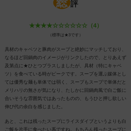
総
評
★★★★☆☆☆☆☆☆（4）
（標準は★3です）
具材のキャベツと豚肉がスープと絶妙にマッチしており、
なるほど回鍋肉のイメージがリンクしたので、とりあえず
及第点に★ひとつプラスしましたが、具材（特にキャベ
ツ）を食べている時がピークです。スープを運ぶ媒体とし
ては優秀な麺も単体では弱く、スープもスープで単体だと
メリハリの無さが気になり、たしかに回鍋肉風で白ご飯に
合いそうな雰囲気ではあったものの、もうひと押し欲しい
伸び代の余白を感じました。
あと、これは残ったスープにライスダイブというよりも白
ご飯を片手に食べたい系ですね。もちろん残ったスープに