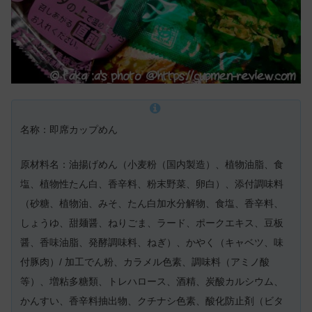
名称：即席カップめん
原材料名：油揚げめん（小麦粉（国内製造）、植物油脂、食
塩、植物性たん白、香辛料、粉末野菜、卵白）、添付調味料
（砂糖、植物油、みそ、たん白加水分解物、食塩、香辛料、
しょうゆ、甜麺醤、ねりごま、ラード、ポークエキス、豆板
醤、香味油脂、発酵調味料、ねぎ）、かやく（キャベツ、味
付豚肉）/ 加工でん粉、カラメル色素、調味料（アミノ酸
等）、増粘多糖類、トレハロース、酒精、炭酸カルシウム、
かんすい、香辛料抽出物、クチナシ色素、酸化防止剤（ビタ