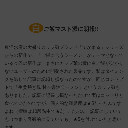
白
ご飯マスト派に朗報!!
東洋水産の大盛りカップ麺ブランド「でかまる」シリーズ
からの新作で、「ご飯に合うラーメン」がテーマとなって
いる今回の新作は、まさにカップ麺の横に白ご飯が欠かせ
ないユーザーのために開発された製品です。私はタイミン
グを逃して記事に記録し損なったのですが、同じコンセプ
トで「生姜焼き風 甘辛醤油ラーメン」というカップ麺も
ありました。記事に記録し損なっただけで実はコッソリと
食べていたのですが、個人的な満足度は★5だったんです
よね（標準は10段階中で★3）。たぶん、記事にしていて
も（つまり客観的に見ていても）★5を付けていたと思い
ます。