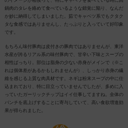
のイメージが相俟って、特にキャベツを食べている時に回
鍋肉のタレを絡めて食べているような錯覚に陥り、なんだ
か妙に納得してしまいました。茹でキャベツ系でもクタク
タな食感ではありませんし、たっぷりと入っていて好印象
です。
もちろん味付豚肉は皮付きの豚肉ではありませんが、東洋
水産が誇るリアル系の味付豚肉で、甘辛い下味とスープの
相性ばっちり。部位は脂身の少ない赤身がメインで（※こ
れは個体差があるかもしれませんが）、しっかり赤身の繊
維を感じる上質な肉具材です。ネギは粉末スープの中に仕
込まれており、特に目立っていませんでしたが、多めに入
っていたガーリックチップはイイ仕事してますね。全体の
パンチを底上げすることに寄与していて、高い食欲増進効
果が得られました。