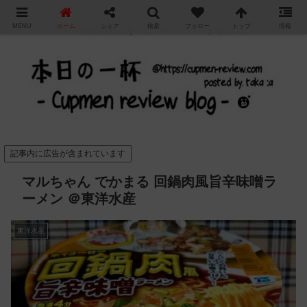
"
MENU
ホーム
シェア
検索
フォロー
トップ
情報
カップ麺の新商品をレビュー / アレンジするブログ
記事内に広告が含まれています
マルちゃん でかまる 回鍋肉風旨辛味噌ラ
ーメン ＠東洋水産
東洋水産