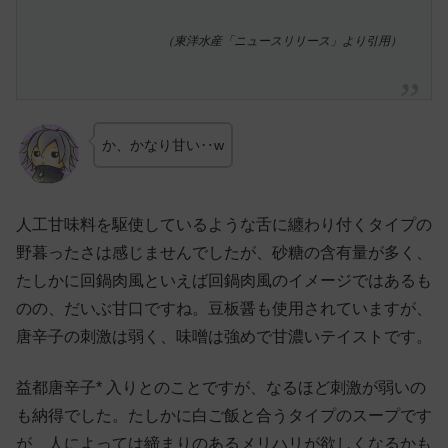
（東洋水産「ニュースリリース」より引用）
か、かなり甘い‥w
人工甘味料を駆使しているような舌に纏わり付くタイプの
野暮ったさは感じませんでしたが、砂糖の含有量が多く、
たしかに回鍋肉風といえば回鍋肉風のイメージではあるも
のの、だいぶ甘口ですね。豆板醤も使用されていますが、
唐辛子の刺激は弱く、味噌は強めで甘濃いテイストです。
益都唐辛子* 入りとのことですが、なるほど刺激が弱いの
も納得でした。たしかに白ご飯と合うタイプのスープです
が、人によっては締まりのあるメリハリが欲しくなるかも