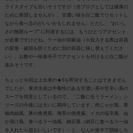
ライスダイブも合いそうですが（当ブログとしては健康の
ために推奨しませんが）、甘濃い味を白ご飯でリセットし
ながら食べるのがいいかもしれません。ただし、 “おいし
さの無限ループ” に到達するには、もうひとつアクセント
が必要ですけどね。ラー油や胡麻油（※投入する際は容器
の変形・破損を防ぐために別の容器に移し替えてくださ
い）、お酢や一味唐辛子でアクセントを付けると白ご飯が
進みそうです。
ちょっと今回は上出来の★5を即決することはできません
でしたが、東洋水産は中毒性のある甘濃い系や甘辛い系の
スープを得意としているので、「ご飯に合うラーメン」シ
リーズの今後には大いに期待しています。肉じゃが風、青
椒肉絲風、豚の角煮風、海苔の佃煮風、イカの塩辛風、ぬ
か漬け風、食べるラー油風、納豆風（納豆に食べるラー油
を入れたら超おいしいです）‥と、なんか途中で脱線しち