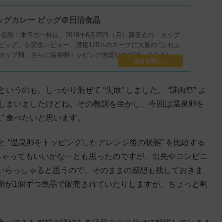
ッグカレー ビッグ＠日清食品
危険！本日の一杯は、2018年6月25日（月）新発売の「カップ
ビッグ」を実食レビュー。濃度120％のスープに大量の “ふわふ
のカップ麺。さらに温泉卵トッピング推奨なので試してみましょ
いうのも、しっかり混ぜて “失敗” しました。 “謎肉祭” よ
ってしまいましたけどね。その教訓を生かし、今回は温泉卵を
” 食べたいと思います。
と “温泉卵をトッピングしたアレンジ後の状態” を比較する
ちゃってもいいかな‥とも思ったのですが、出先やコンビニ
いらっしゃると思うので、そのままの感想も残しておきま
卵が1個ずつ単品で販売されていたりしますが、ちょっと割