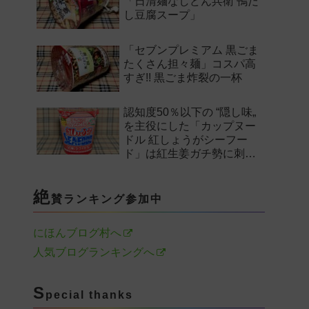
「日清麺なしどん兵衛 鴨だ
し豆腐スープ」
「セブンプレミアム 黒ごま
たくさん担々麺」コスパ高
すぎ!! 黒ごま炸裂の一杯
認知度50％以下の “隠し味„
を主役にした「カップヌー
ドル 紅しょうがシーフー
ド」は紅生姜ガチ勢に刺さ
るのか——。
絶
賛ランキング参加中
にほんブログ村へ
人気ブログランキングへ
S
pecial thanks