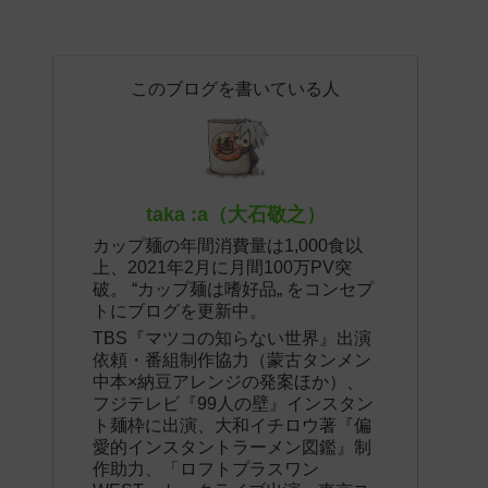
このブログを書いている人
taka :a（大石敬之）
カップ麺の年間消費量は1,000食以
上、2021年2月に月間100万PV突
破。 “カップ麺は嗜好品„ をコンセプ
トにブログを更新中。
TBS『マツコの知らない世界』出演
依頼・番組制作協力（蒙古タンメン
中本×納豆アレンジの発案ほか）、
フジテレビ『99人の壁』インスタン
ト麺枠に出演、大和イチロウ著『偏
愛的インスタントラーメン図鑑』制
作助力、「ロフトプラスワン