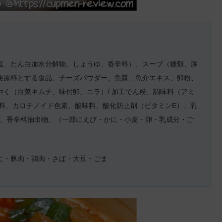
塩、たん白加水分解物、しょうゆ、香辛料）、スープ（糖類、豚
要原料とする食品、チーズパウダー、魚醤、魚介エキス、卵粉、
く（白菜キムチ、味付卵、ニラ）/ 加工でん粉、調味料（アミ
香料、カロチノイド色素、酸味料、酸化防止剤（ビタミンE）、乳
1、香辛料抽出物、（一部にえび・かに・小麦・卵・乳成分・ご
に・豚肉・鶏肉・さば・大豆・ごま