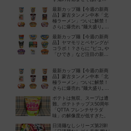
注目の新作まとめ！
最新カップ麺【今週の新商
品】蒙古タンメン中本「北
極ラーメン」ついに解禁！
さらに爆売れ “麺大盛り„ シ
リーズの新味など注目の新
最新カップ麺【今週の新商
作まとめ！
品】ヤマモリとペヤングが
コラボ！？さらに “ピコ„ や
「ひでき」など注目の新作
まとめ！
最新カップ麺【今週の新商
品】蒙古タンメン中本「北
極ラーメン」ついに解禁！
さらに爆売れ “麺大盛り„ シ
リーズの新味など注目の新
ポテトは無双、スープは遭
作まとめ！
難。ポテトチップス50周年
「QTTA フレンチサラダ
味」の解像度が低すぎた。
日清麺なしシリーズ第2弾!