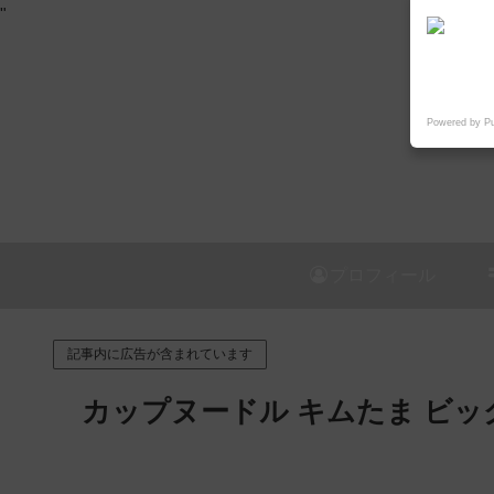
"
Powered by P
プロフィール
記事内に広告が含まれています
カップヌードル キムたま ビッ