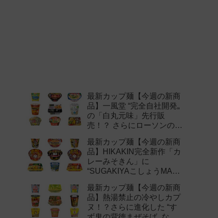
最新カップ麺【今週の新商
品】一風堂 “完全自社開発„
の「白丸元味」先行販
売！？ さらにローソンの激
辛チャレンジなどど注目の
最新カップ麺【今週の新商
新作まとめ！
品】HIKAKIN完全新作「カ
レーみそきん」に
“SUGAKIYAこしょうMAX„
など注目の新作まとめ！
最新カップ麺【今週の新商
品】熱湯禁止の冷やしカプ
ヌ！？さらに進化した “す
ず鬼の背徳まぜそば„ など