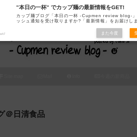
"本日の一杯" でカップ麺の最新情報をGET!
カップ麺の新商品をレビュー / アレンジするブログ
カップ麺ブログ「本日の一杯 -Cupmen review blog
ッシュ通知を受け取りますか?「最新情報」をお届けし
また今度
ush7
Site map
Mail
Info
今週の新商品
グ＠日清食品