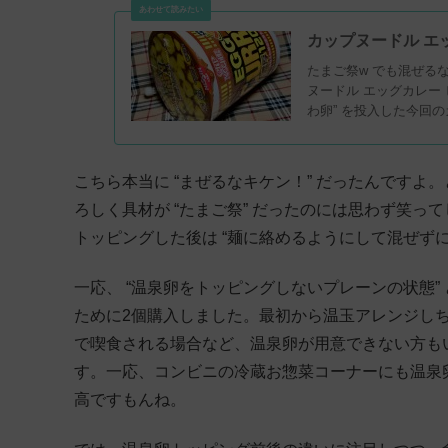
カップヌードル エ
たまご祭w でも混ぜるな
ヌードル エッグカレー 
わ卵” を投入した今回
う。
こちら本当に “まぜるなキケン！” だったんですよ。と
ろしく具材が “たまご祭” だったのには思わず笑
トッピングした後は “麺に絡めるようにして混ぜずに
一応、 “温泉卵をトッピングしないプレーンの状態” 
ために2個購入しました。最初から温玉アレンジし
で喫食される場合など、温泉卵が用意できない方も
す。一応、コンビニの冷蔵お惣菜コーナーにも温泉
高ですもんね。