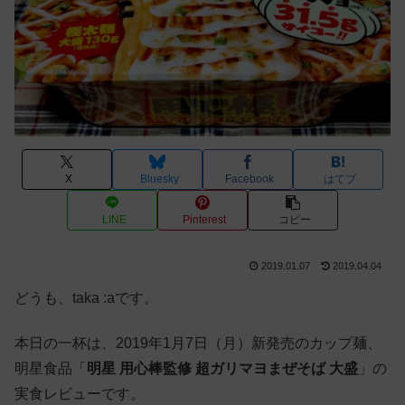
X
Bluesky
Facebook
はてブ
LINE
Pinterest
コピー
2019.01.07
2019.04.04
どうも、taka :aです。
本日の一杯は、2019年1月7日（月）新発売のカップ麺、
明星食品「
明星 用心棒監修 超ガリマヨまぜそば 大盛
」の
実食レビューです。