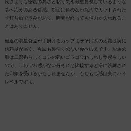
良さよりも密度の高さと粘り気を最重要視しているような
食べ応えのある食感。断面は角のない丸刃でカットされた
平打ち麺で厚みがあり、時間が経っても弾力が失われるこ
とはありません。
最近の明星食品が手掛けるカップまぜそば系の太麺は実に
信頼度が高く、今回も裏切りのない食べ応えです。お店の
麺は二郎系らしくコシの強いゴワゴワわしわし食感らしい
ので、ごわごわ感がない分それと比較すると逆に洗練され
た印象を受けるかもしれませんが、もちもち感は実にハイ
レベルですよ。