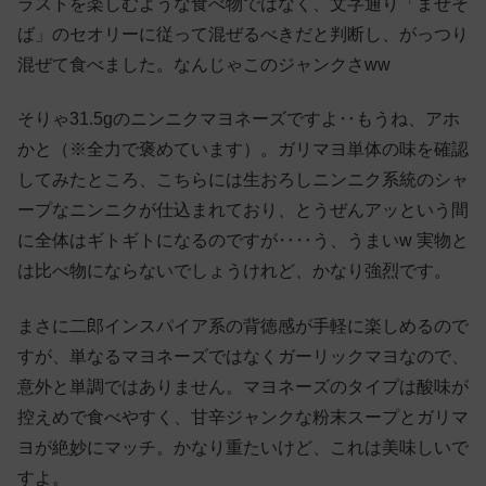
ラストを楽しむような食べ物ではなく、文字通り「まぜそ
ば」のセオリーに従って混ぜるべきだと判断し、がっつり
混ぜて食べました。なんじゃこのジャンクさww
そりゃ31.5gのニンニクマヨネーズですよ‥もうね、アホ
かと（※全力で褒めています）。ガリマヨ単体の味を確認
してみたところ、こちらには生おろしニンニク系統のシャ
ープなニンニクが仕込まれており、とうぜんアッという間
に全体はギトギトになるのですが‥‥う、うまいw 実物と
は比べ物にならないでしょうけれど、かなり強烈です。
まさに二郎インスパイア系の背徳感が手軽に楽しめるので
すが、単なるマヨネーズではなくガーリックマヨなので、
意外と単調ではありません。マヨネーズのタイプは酸味が
控えめで食べやすく、甘辛ジャンクな粉末スープとガリマ
ヨが絶妙にマッチ。かなり重たいけど、これは美味しいで
すよ。