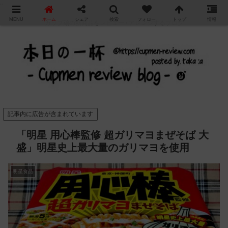
"
MENU
ホーム
シェア
検索
フォロー
トップ
情報
カップ麺の新商品をレビュー / アレンジするブログ
記事内に広告が含まれています
「明星 用心棒監修 超ガリマヨまぜそば 大
盛」明星史上最大量のガリマヨを使用
明星食品