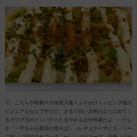
で、こちらが特製マヨ全投入後＋ふりかけトッピング後の
ビジュアルなんですけど、まるで白い大蛇のように出てく
るガリマヨのインパクトたるやw もはや何者だよ‥‥たし
か「一平ちゃん夜店の焼そば」（レギュラーサイズ・ソー
ス味）に別添されている「からしマヨネーズ」の量（グラ