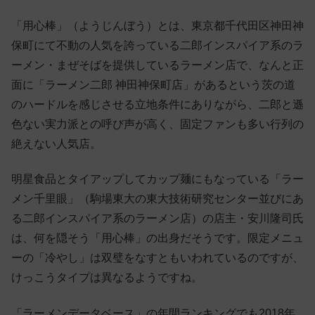
「用心棒」（ようじんぼう）とは、東京都千代田区神田神
保町にて不動の人気を誇っている二郎インスパイア系のラ
ーメン・まぜそばを提供しているラーメン店で、なんと正
面に「ラーメン二郎 神田神保町店」があるという茨の道
のハードルを感じさせる立地条件にありながら、二郎と遜
色ない実力派との呼び声が高く、固定ファンも多い行列の
絶えない人気店。
明星食品とタイアップしてカップ麺にもなっている「ラー
メン千里眼」（駒場東大の東大技術研究センター並びにあ
る二郎インスパイア系のラーメン店）の店主・安川隆司氏
は、何を隠そう「用心棒」の出身だそうです。限定メニュ
ーの「冷やし」は双璧をなすともいわれているのですが、
けっこうタイプは異なるようですね。
「ラーメンデータベース」の年間ランキングでも2018年