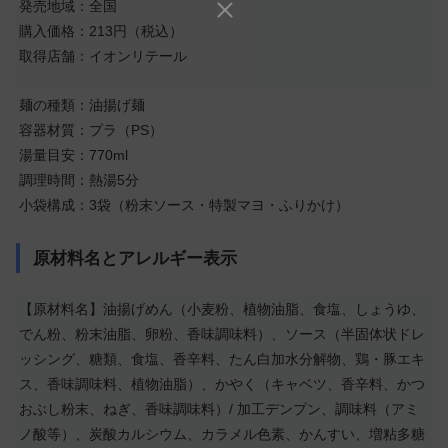
発売地域：全国
購入価格：213円（税込）
取得店舗：イオンリテール
麺の種類：油揚げ麺
容器材質：プラ（PS）
湯量目安：770ml
調理時間：熱湯5分
小袋構成：3袋（粉末ソース・特製マヨ・ふりかけ）
原材料名とアレルギー表示
【原材料名】油揚げめん（小麦粉、植物油脂、食塩、しょうゆ、
でん粉、粉末油脂、卵粉、香味調味料）、ソース（半固体状ドレ
ッシング、糖類、食塩、香辛料、たん白加水分解物、鶏・豚エキ
ス、香味調味料、植物油脂）、かやく（キャベツ、香辛料、かつ
おぶし粉末、ねぎ、香味調味料）/ 加工デンプン、調味料（アミ
ノ酸等）、炭酸カルシウム、カラメル色素、かんすい、増粘多糖