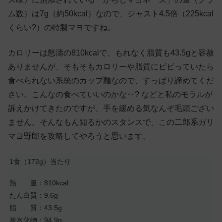
ム数）は7g（約50kcal）なので、ジャスト4.5倍（225kcal
くらい?）の特製マヨですね。
カロリーは怒濤の810kcalで、もれなく脂質も43.5gと容赦
ありませんが、そもそもカロリーや脂質にビビっていたら
食べられない系統のカップ麺なので、すっぱり諦めてくだ
さい。こんなの食べていいのかな‥? などと私のモラルが
訴えかけてきたのですが、手を緩める気なんぞ毛頭ござい
ません。そんなもん知るかのスタンスで、この二郎系ガリ
マヨ野郎を攻略してやろうと思います。
1食（172g）当たり
熱 量：810kcal
たん白質：9.6g
脂 質：43.5g
炭水化物：94.9g