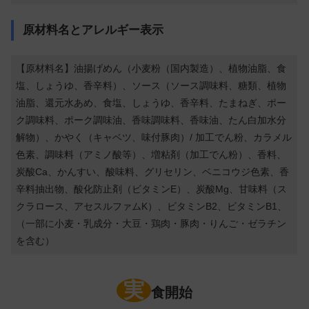
原材料名とアレルギー表示
【原材料名】油揚げめん（小麦粉（国内製造）、植物油脂、食
塩、しょうゆ、香辛料）、ソース（ソース調味料、糖類、植物
油脂、還元水あめ、食塩、しょうゆ、香辛料、たまねぎ、ポー
ク調味料、ポーク調味油、香味調味料、香味油、たん白加水分
解物）、かやく（キャベツ、味付豚肉）/ 加工でん粉、カラメル
色素、調味料（アミノ酸等）、増粘剤（加工でん粉）、香料、
炭酸Ca、かんすい、酸味料、グリセリン、ベニコウジ色素、香
辛料抽出物、酸化防止剤（ビタミンE）、炭酸Mg、甘味料（ス
クラロース、アセスルファムK）、ビタミンB2、ビタミンB1、
（一部に小麦・乳成分・大豆・鶏肉・豚肉・りんご・ゼラチン
を含む）
実
食開始