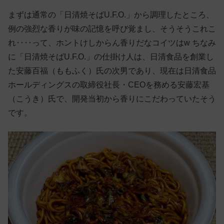
まずは通常の「日清焼そばU.F.O.」から調理したところ、
例の強烈な香りが味の記憶を呼び覚まし、そうそうこれこ
れ‥‥って、ホントけしからん香りだなコイツはw ちなみ
に「日清焼そばU.F.O.」の仕掛け人は、日清食品を創業し
た安藤百福（ももふく）氏の次男であり、現在は日清食品
ホールディングスの取締役社長・CEOを務める安藤宏基
（こうき）氏で、開発当初から香りにこだわっていたそう
です。