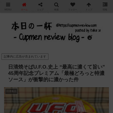
"
MENU
ホーム
シェア
検索
フォロー
トップ
情報
カップ麺の新商品をレビュー / アレンジするブログ
記事内に広告が含まれています
日清焼そばU.F.O.史上 “最高に濃くて旨い”
45周年記念プレミアム「最極どろっと特濃
ソース」が衝撃的に濃かった件
日清食品