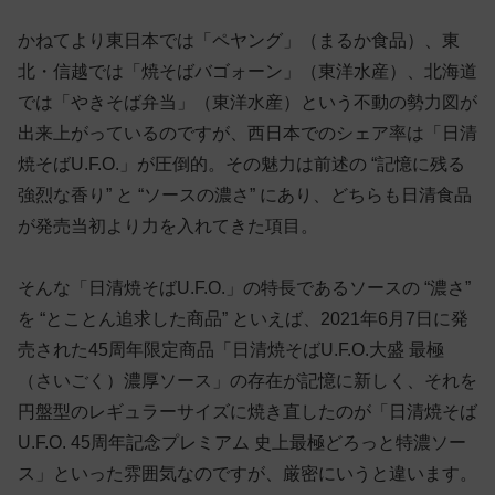
かねてより東日本では「ペヤング」（まるか食品）、東
北・信越では「焼そばバゴォーン」（東洋水産）、北海道
では「やきそば弁当」（東洋水産）という不動の勢力図が
出来上がっているのですが、西日本でのシェア率は「日清
焼そばU.F.O.」が圧倒的。その魅力は前述の “記憶に残る
強烈な香り” と “ソースの濃さ” にあり、どちらも日清食品
が発売当初より力を入れてきた項目。
そんな「日清焼そばU.F.O.」の特長であるソースの “濃さ”
を “とことん追求した商品” といえば、2021年6月7日に発
売された45周年限定商品「日清焼そばU.F.O.大盛 最極
（さいごく）濃厚ソース」の存在が記憶に新しく、それを
円盤型のレギュラーサイズに焼き直したのが「日清焼そば
U.F.O. 45周年記念プレミアム 史上最極どろっと特濃ソー
ス」といった雰囲気なのですが、厳密にいうと違います。