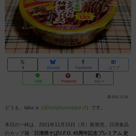
X
Bluesky
Facebook
はてブ
LINE
Pinterest
コピー
2021.11.20
どうも、taka :a（
@honjitsunoippai
）です。
本日の一杯は、2021年11月15日（月）新発売、日清食品
のカップ麺「
日清焼そばU.F.O. 45周年記念プレミアム 史