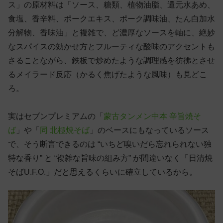
ス」の原材料は「ソース、糖類、植物油脂、還元水あめ、
食塩、香辛料、ポークエキス、ポーク調味油、たん白加水
分解物、香味油」と複雑で、ど濃厚なソースを軸に、絶妙
なスパイスの効かせ方とフルーティな酸味のアクセントも
さることながら、鉄板で炒めたような調理感を彷彿とさせ
るメイラード反応（かるく焦げたような風味）も見どこ
ろ。
実はセブンプレミアムの「
蒙古タンメン中本 辛旨焼そ
ば
」や「
同 北極焼そば
」のベースにもなっているソース
で、そう断言できるのは “いちど嗅いだら忘れられない独
特な香り” と “複雑な旨味の組み方” が間違いなく「日清焼
そばU.F.O.」だと思えるくらいに確立しているから。