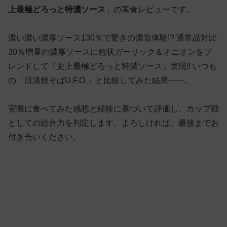
上最極どろっと特濃ソース
」の実食レビューです。
濃い濃い濃厚ソース130％で驚きの濃旨体験!? 通常品対比
30％増量の濃厚ソースに粒状ガーリック＆オニオンをブ
レンドして「史上最極どろっと特濃ソース」実現!! いつも
の「日清焼そばU.F.O.」と比較してみた結果——。
実際に食べてみた感想と経験に基づいて評価し、カップ麺
としての総合力を判定します。よろしければ、最後までお
付き合いください。