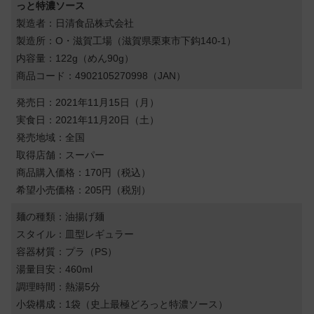
っと特濃ソース
製造者：日清食品株式会社
製造所：O・滋賀工場（滋賀県栗東市下鈎140-1）
内容量：122g（めん90g）
商品コード：4902105270998（JAN）
発売日：2021年11月15日（月）
実食日：2021年11月20日（土）
発売地域：全国
取得店舗：スーパー
商品購入価格：170円（税込）
希望小売価格：205円（税別）
麺の種類：油揚げ麺
スタイル：皿型レギュラー
容器材質：プラ（PS）
湯量目安：460ml
調理時間：熱湯5分
小袋構成：1袋（史上最極どろっと特濃ソース）