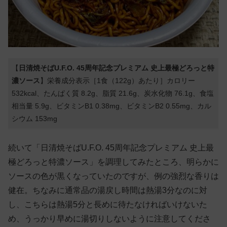
【
日清焼そばU.F.O. 45周年記念プレミアム 史上最極どろっと特
濃ソース
】栄養成分表示［1食（122g）あたり］カロリー
532kcal、たんぱく質 8.2g、脂質 21.6g、炭水化物 76.1g、食塩
相当量 5.9g、ビタミンB1 0.38mg、ビタミンB2 0.55mg、カル
シウム 153mg
続いて「日清焼そばU.F.O. 45周年記念プレミアム 史上最
極どろっと特濃ソース」を調理してみたところ、明らかに
ソースの色が黒くなっていたのですが、例の強烈な香りは
健在。ちなみに通常品の湯戻し時間は熱湯3分なのに対
し、こちらは熱湯5分と長めに待たなければいけないた
め、うっかり早めに湯切りしないように注意してくださ