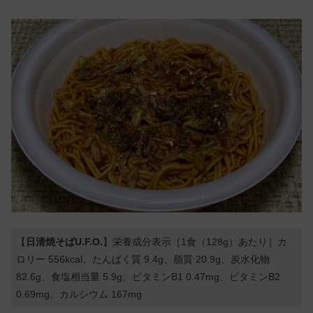
【
日清焼そばU.F.O.
】栄養成分表示［1食（128g）あたり］カ
ロリー 556kcal、たんぱく質 9.4g、脂質 20.9g、炭水化物
82.6g、食塩相当量 5.9g、ビタミンB1 0.47mg、ビタミンB2
0.69mg、カルシウム 167mg