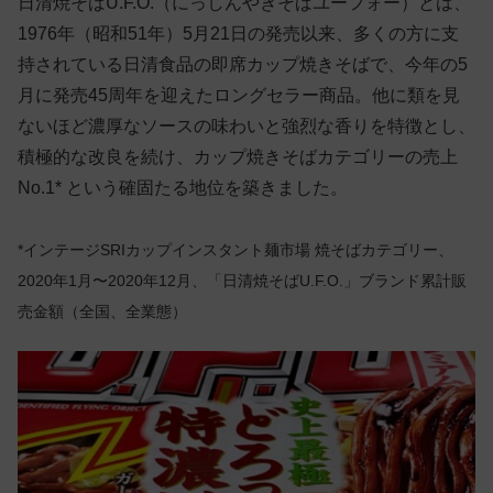
日清焼そばU.F.O.（にっしんやきそばユーフォー）とは、
1976年（昭和51年）5月21日の発売以来、多くの方に支
持されている日清食品の即席カップ焼きそばで、今年の5
月に発売45周年を迎えたロングセラー商品。他に類を見
ないほど濃厚なソースの味わいと強烈な香りを特徴とし、
積極的な改良を続け、カップ焼きそばカテゴリーの売上
No.1* という確固たる地位を築きました。
*インテージSRIカップインスタント麺市場 焼そばカテゴリー、
2020年1月〜2020年12月、「日清焼そばU.F.O.」ブランド累計販
売金額（全国、全業態）