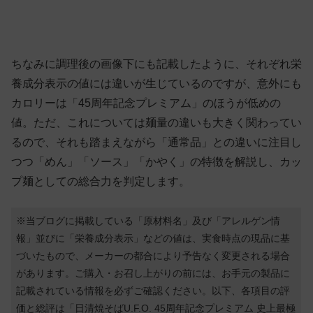
ちなみに調理後の画像下にも記載したように、それぞれ栄
養成分表示の値には違いが生じているのですが、意外にも
カロリーは「45周年記念プレミアム」のほうが低めの
値。ただ、これについては麺量の違いも大きく関わってい
るので、それも踏まえながら「通常品」との違いに注目し
つつ「めん」「ソース」「かやく」の特徴を解説し、カッ
プ麺としての総合力を判定します。
※当ブログに掲載している「原材料名」及び「アレルゲン情
報」並びに「栄養成分表示」などの値は、実食時点の現品に基
づいたもので、メーカーの都合により予告なく変更される場合
があります。ご購入・お召し上がりの前には、お手元の製品に
記載されている情報を必ずご確認ください。以下、各項目の評
価と総評は「
日清焼そばU.F.O. 45周年記念プレミアム 史上最極