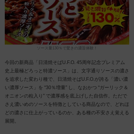
ソース量130％で驚きの濃旨体験！
今回の新商品「日清焼そばU.F.O. 45周年記念プレミアム
史上最極どろっと特濃ソース」は、文字通りソースの濃さ
を追求した変わり種で、日清焼そばU.F.O.が誇る「濃い濃
い濃厚ソース」を “30％増量” し、なおかつ “ガーリック＆
オニオンの粒入り” で濃厚感を底上げした自信作。ただで
さえ濃いめのソースを特徴としている商品なので、どれほ
どの濃さに仕上がっているのか、ある種の不安さえ覚える
展開。