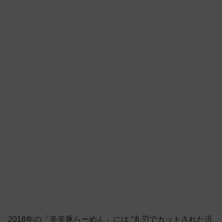
2018年の「辛辛豚らーめん」には “丸刃でカットされた汎