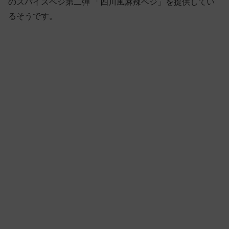
のスパイスベジ第二弾 「四川風麻辣ベジ」を提供してい
るそうです。