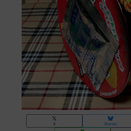
X
Bluesky