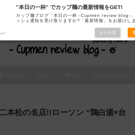
"本日の一杯" でカップ麺の最新情報をGET!
カップ麺の新商品をレビュー / アレンジするブログ
カップ麺ブログ「本日の一杯 -Cupmen review blog
ッシュ通知を受け取りますか?「最新情報」をお届けし
また今度
ush7
Site map
Mail
Info
今週の新商品
本松の名店!!ローソン “鶏白湯×台