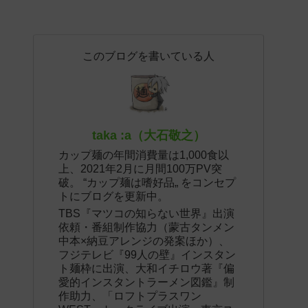
このブログを書いている人
taka :a（大石敬之）
カップ麺の年間消費量は1,000食以
上、2021年2月に月間100万PV突
破。 “カップ麺は嗜好品„ をコンセプ
トにブログを更新中。
TBS『マツコの知らない世界』出演
依頼・番組制作協力（蒙古タンメン
中本×納豆アレンジの発案ほか）、
フジテレビ『99人の壁』インスタン
ト麺枠に出演、大和イチロウ著『偏
愛的インスタントラーメン図鑑』制
作助力、「ロフトプラスワン