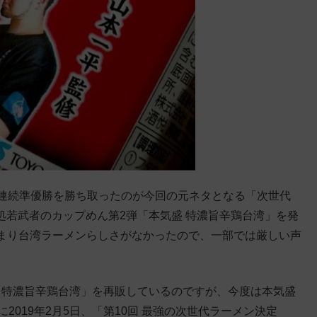
て連続準優勝を勝ち取ったのが今回の元ネタとなる「次世代
麺処若武者のカップめん第2弾「本気盛 特濃旨辛鶏台湾」を発
まり台湾ラーメンらしさがなかったので、一部では厳しい声
て「特濃旨辛鶏台湾」を再販しているのですが、今度は本気盛
に2019年2月5日、「第10回 最強の次世代ラーメン決定