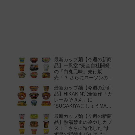
最新カップ麺【今週の新商
品】一風堂 “完全自社開発„
の「白丸元味」先行販
売！？ さらにローソンの激
辛チャレンジなどど注目の
最新カップ麺【今週の新商
新作まとめ！
品】HIKAKIN完全新作「カ
レーみそきん」に
“SUGAKIYAこしょうMAX„
など注目の新作まとめ！
最新カップ麺【今週の新商
品】熱湯禁止の冷やしカプ
ヌ！？さらに進化した “す
ず鬼の背徳まぜそば„ など