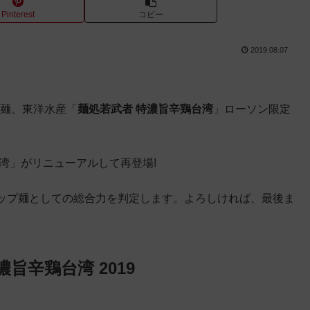
Pinterest
コピー
2019.08.07
プ麺、東洋水産「
麺処若武者 特濃旨辛鶏台湾
」ローソン限定
湾」がリニューアルして再登場!
ップ麺としての総合力を判定します。よろしければ、最後ま
濃旨辛鶏台湾 2019