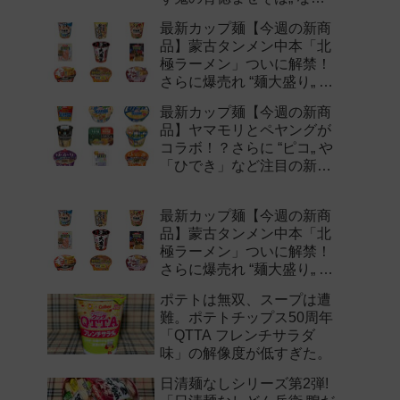
注目の新作まとめ！
最新カップ麺【今週の新商
品】蒙古タンメン中本「北
極ラーメン」ついに解禁！
さらに爆売れ “麺大盛り„ シ
リーズの新味など注目の新
最新カップ麺【今週の新商
作まとめ！
品】ヤマモリとペヤングが
コラボ！？さらに “ピコ„ や
「ひでき」など注目の新作
まとめ！
最新カップ麺【今週の新商
品】蒙古タンメン中本「北
極ラーメン」ついに解禁！
さらに爆売れ “麺大盛り„ シ
リーズの新味など注目の新
ポテトは無双、スープは遭
作まとめ！
難。ポテトチップス50周年
「QTTA フレンチサラダ
味」の解像度が低すぎた。
日清麺なしシリーズ第2弾!