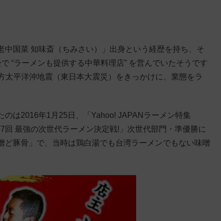
老中国菜 知味斎（ちみさい）」出身という経歴を持ち、そ
で “ラーメンも提供する中華料理店” を営んでいたそうです
北地方太平洋沖地震（東日本大震災）をきっかけに、業態をラ
016年1月25日、「Yahoo! JAPANラーメン特集
画「第7回 最強の次世代ラーメン決定戦!」次世代部門・準優勝に
噌ど豚骨」で、当時は鶏白湯でも台湾ラーメンでもない味噌