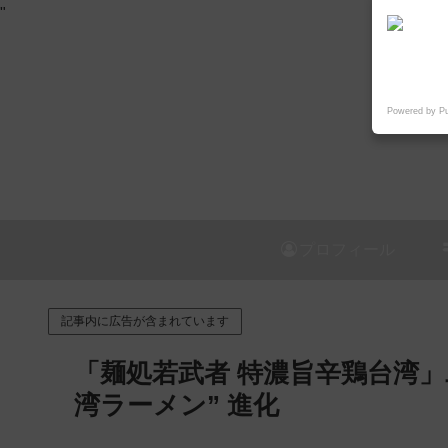
"
Powered by P
プロフィール
記事内に広告が含まれています
「麺処若武者 特濃旨辛鶏台湾」二
湾ラーメン” 進化