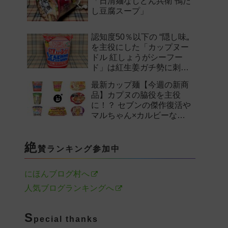
「日清麺なしどん兵衛 鴨だ
し豆腐スープ」
認知度50％以下の “隠し味„
を主役にした「カップヌー
ドル 紅しょうがシーフー
ド」は紅生姜ガチ勢に刺さ
るのか——。
最新カップ麺【今週の新商
品】カプヌの脇役を主役
に！？ セブンの傑作復活や
マルちゃん×カルビーなど
注目の新作まとめ！
絶
賛ランキング参加中
にほんブログ村へ
人気ブログランキングへ
S
pecial thanks