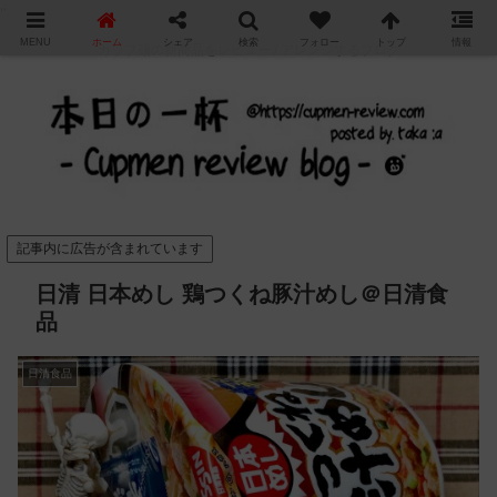
"
MENU
ホーム
シェア
検索
フォロー
トップ
情報
カップ麺の新商品をレビュー / アレンジするブログ
記事内に広告が含まれています
日清 日本めし 鶏つくね豚汁めし＠日清食
品
日清食品