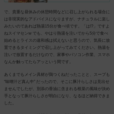
のでしょうか？非常用・備蓄食として参考にし
ていただけると幸いです。
で、貴重な昼休みの休憩時間などに召し上がられる場合に
は非現実的なアドバイスになりますが、ナチュラルに楽し
みたいのであれば熱湯15分が食べ頃です。「は!?」ですよ
ねスイマセンw でも、やはり熱湯を注いでから5分で食べ
始めるとライスの違和感は拭えないと思うので、気長に放
置できるタイミングで召し上がってみてください。熱湯を
注いで放置するだけなので、家事やパソコン作業、スマホ
なんか触ってたらアッという間です。
あくまでもメイン具材が鶏つくねだったことと、スープも
“味噌汁ど真ん中” だったので、そこに豚汁らしさは見出せ
ませんでしたが、別添の香油に含まれる根菜の風味が決め
手となって豚汁らしさが明白になり、なるほど納得できま
した。