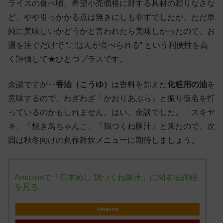
ライスの食べ頃、希望小売価格に対する具材の頼りなさな
ど、やや引っかかる点は無きにしも非ずでしたが、ただ単
純に美味しいかどうかと言われたら美味しかったので、お
湯を注ぐだけで “ごはんが食べられる” という利便性を高
く評価して★ひとつプラスです。
余談ですが‥
香油（こうゆ）
は香料を加えた
化粧用の油
を
意味するので、わざわざ「かおりあぶら」と振り仮名を打
っているのかもしれません。はい、余談でした。「スキヤ
キ」「焼き鳥ちゃんこ」「鶏つくね豚汁」と来たので、次
回は秋冬向けの創作雑炊メニューに期待しましょう。
Amazonで「日本めし 鶏つくね豚汁」に関する詳細
を見る
Amazon