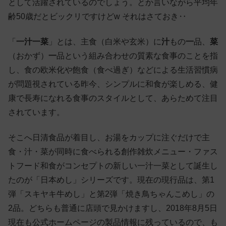
として活躍されているのでしょう。とか言いながら平均年
齢50歳だとビックリですけどw それはさておき‥
「
一汁一菜
」とは、主食（白米や玄米）に
汁
もの
一
品、
菜
（おかず）
一
品という組み合わせの質素な食事のことを指
し、食の欧米化や飽食（食べ過ぎ）などによる生活習慣病
が問題視されている昨今、シンプルに和食が楽しめる、健
康で長寿になれる食事のスタイルとして、あらためて注目
されています。
そこへ日清食品が着目し、お湯をカップに注ぐだけで主
食・汁・菜が同時に食べられる創作雑炊メニュー・ファス
トフード和食がコンセプトの新しい一汁一菜として誕生し
たのが「日本めし」シリーズです。現在の現行品は、第1
弾「スキヤキ牛めし」と第2弾「焼き鳥ちゃんこめし」の
2品。どちらも普通に店頭で見かけますし、2018年8月5日
現在も公式ホームページの製品情報に残っているので、も