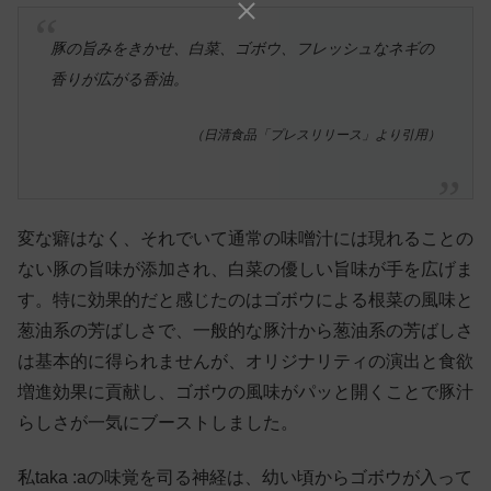
豚の旨みをきかせ、白菜、ゴボウ、フレッシュなネギの
香りが広がる香油。
（日清食品「プレスリリース」より引用）
変な癖はなく、それでいて通常の味噌汁には現れることの
ない豚の旨味が添加され、白菜の優しい旨味が手を広げま
す。特に効果的だと感じたのはゴボウによる根菜の風味と
葱油系の芳ばしさで、一般的な豚汁から葱油系の芳ばしさ
は基本的に得られませんが、オリジナリティの演出と食欲
増進効果に貢献し、ゴボウの風味がパッと開くことで豚汁
らしさが一気にブーストしました。
私taka :aの味覚を司る神経は、幼い頃からゴボウが入って