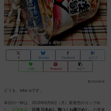
X
Bluesky
Facebook
はてブ
LINE
Pinterest
コピー
2018.08.06
どうも、taka :aです。
本日の一杯は、2018年8月6日（月）新発売のカップめ
し、
日清食品
「
日清 日本めし 鶏つくね豚汁めし
」の実食