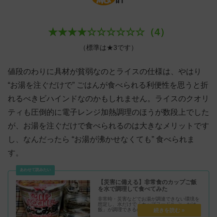
★★★★☆☆☆☆☆☆（4）
（標準は★3です）
値段のわりに具材が貧弱なのとライスの仕様は、やはり
“お湯を注ぐだけで” ごはんが食べられる利便性を思うと折
れるべきビハインドなのかもしれません。ライスのクオリ
ティも圧倒的に電子レンジ加熱調理のほうが数段上でした
が、お湯を注ぐだけで食べられるのは大きなメリットです
し、なんだったら “お湯が沸かせなくても” 食べられま
す。
【災害に備える】非常食のカップご飯
を水で調理して食べてみた
非常時・災害などでお湯が調達できない環境を
想定し、水だけで「カップヌードル ぶっかけ
飯」が調理できるのか検証してみました。果た
してカップメシはアルファ化米の代用品となる