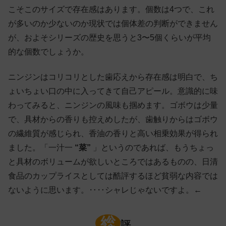
こそこのサイズで存在感はあります。個数は4つで、これ
が多いのか少ないのか現状では個体差の判断ができません
が、およそシリーズの歴史を思うと3〜5個くらいが平均
的な個数でしょうか。
ニンジンはコリコリとした歯応えから存在感は明白で、ち
ょいちょい口の中に入ってきて自己アピール。意識的に味
わってみると、ニンジンの風味も掴めます。ゴボウは少量
で、具材からの香りも控えめしたが、歯触りからはゴボウ
の繊維質が感じられ、香油の香りと高い相乗効果が得られ
ました。「一汁一
“菜”
」というのであれば、もうちょっ
と具材のボリュームが欲しいところではあるものの、日清
食品のカップライスとしては酷評するほど貧弱な内容では
ないように思います。‥‥シャレじゃないですよ。←
総
評