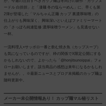
が、今週の注目すべきカップ麺は冬向けの新作「カップヌ
ードル 白担担」と「凄麺 冬の塩らーめん」に、早くも第
2弾が登場した「マルちゃん正麺 カップ 裏濃厚味噌」の
仕上がりも興味深く、興味深いといえばファミリーマート
の「さっぽろ純連監修 濃厚味噌ラーメン」も見逃せない
一杯。
一流料理人×サッポロ一番と飲む焼き魚（カップスープ）
も気になっているのですが、枠の関係でX限定公開にする
かもしれないので、よかったら「@honjitsunoippai」フォ
ローお願いします。該当商品の感想は来年になるかもしれ
ませんが。。※最新ニュースとブログ未掲載のカップ麺は
随時更新中。
メーカー未公開情報あり！ カップ麺マル秘リスト