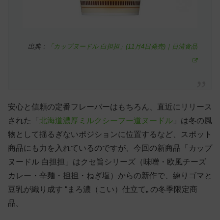
出典：
「カップヌードル 白担担」(11月4日発売)｜日清食品
安心と信頼の定番フレーバーはもちろん、直近にリリース
された「
北海道濃厚ミルクシーフー道ヌードル
」は冬の風
物として揺るぎないポジションに位置するなど、スポット
商品にも力を入れているのですが、今回の新商品「カップ
ヌードル 白担担」はクセ旨シリーズ（味噌・欧風チーズ
カレー・辛麺・担担・ねぎ塩）からの新作で、練りゴマと
豆乳が織り成す “まろ濃（こい）仕立て„ の冬季限定商
品。