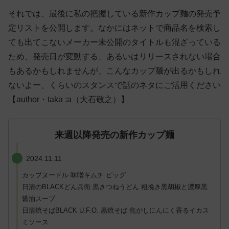
それでは、最後に私の把握している新作カップ麺の発売予
定リストを公開します。なかにはネットで商品名を検索し
ても出てこないメーカー未公開のタイトルも混ざっている
ため、発売日が変動する、あるいはリリースされない場合
もあるかもしれませんが、こんなカップ麺が出るかもしれ
ないよー、くらいのスタンスで話のネタにご活用ください
【author・taka :a（大石敬之）】
来週以降発売の新作カップ麺
2024.11.11
カップヌードル 味噌キムチ ビッグ
日清のBLACKどん兵衛 黒きつねうどん 粗挽き黒胡椒と濃厚黒
醤油スープ
日清焼そばBLACK U.F.O. 黒焼そば 焦がしにんにく香るイカス
ミソース