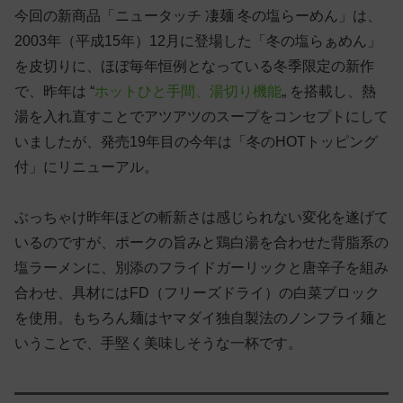
今回の新商品「ニュータッチ 凄麺 冬の塩らーめん」は、
2003年（平成15年）12月に登場した「冬の塩らぁめん」
を皮切りに、ほぼ毎年恒例となっている冬季限定の新作
で、昨年は “
ホットひと手間、湯切り機能
„ を搭載し、熱
湯を入れ直すことでアツアツのスープをコンセプトにして
いましたが、発売19年目の今年は「冬のHOTトッピング
付」にリニューアル。
ぶっちゃけ昨年ほどの斬新さは感じられない変化を遂げて
いるのですが、ポークの旨みと鶏白湯を合わせた背脂系の
塩ラーメンに、別添のフライドガーリックと唐辛子を組み
合わせ、具材にはFD（フリーズドライ）の白菜ブロック
を使用。もちろん麺はヤマダイ独自製法のノンフライ麺と
いうことで、手堅く美味しそうな一杯です。