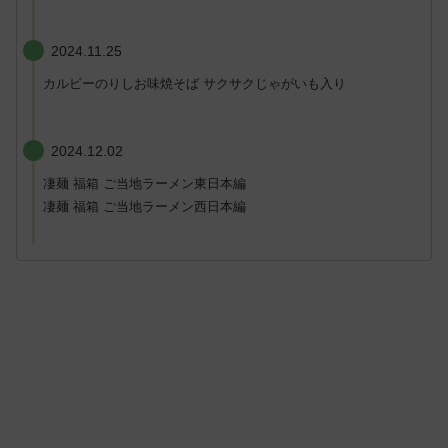
2024.11.25
カルビーのりしお味焼そば サクサクじゃがいも入り
2024.12.02
凄麺 福箱 ご当地ラーメン東日本編
凄麺 福箱 ご当地ラーメン西日本編