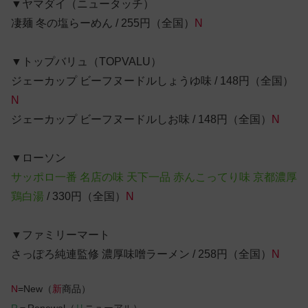
▼ヤマダイ（ニュータッチ）
凄麺 冬の塩らーめん / 255円（全国）
N
▼トップバリュ（TOPVALU）
ジェーカップ ビーフヌードルしょうゆ味 / 148円（全国）
N
ジェーカップ ビーフヌードルしお味 / 148円（全国）
N
▼ローソン
サッポロ一番 名店の味 天下一品 赤んこってり味 京都濃厚
鶏白湯
/ 330円（全国）
N
▼ファミリーマート
さっぽろ純連監修 濃厚味噌ラーメン / 258円（全国）
N
N
=New（
新
商品）