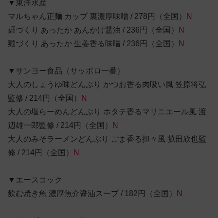
▼東洋水産
マルちゃん正麺 カップ 裏濃厚味噌 / 278円（全国）
N
麺づくり あったか あんかけ醤油 / 236円（全国）
N
麺づくり あったか 生姜香る味噌 / 236円（全国）
N
▼サンヨー食品（サッポロ一番）
大人のしょうゆ味どんぶり かつお香る肉吸い風 笠原将弘
監修 / 214円（全国）
N
大人の塩らーめんどんぶり ホタテ香るマリニエール風 渡
辺雄一郎監修 / 214円（全国）
N
大人のみそラーメンどんぶり ごま香る担々風 菰田欣也監
修 / 214円（全国）
N
▼エースコック
飲む焼き魚 濃厚魚介醤油スープ / 182円（全国）
N