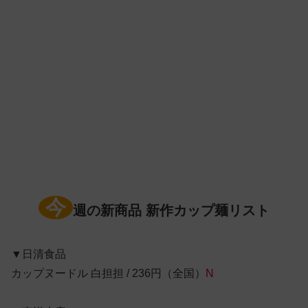
今
週の新商品 新作カップ麺リスト
▼日清食品
カップヌードル 白担担 / 236円（全国）
N