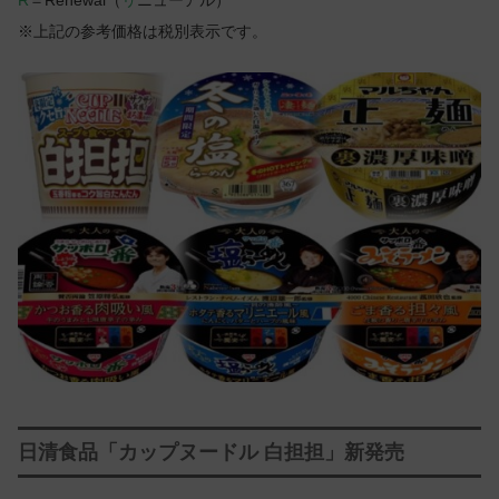
R
＝Renewal（
リ
ニューアル）
※上記の参考価格は税別表示です。
日清食品「カップヌードル 白担担」新発売