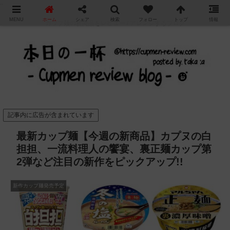
"
MENU
ホーム
シェア
検索
フォロー
トップ
情報
カップ麺の新商品をレビュー / アレンジするブログ
記事内に広告が含まれています
最新カップ麺【今週の新商品】カプヌの白
担担、一流料理人の饗宴、裏正麺カップ第
2弾など注目の新作をピックアップ!!
新作カップ麺発売予定