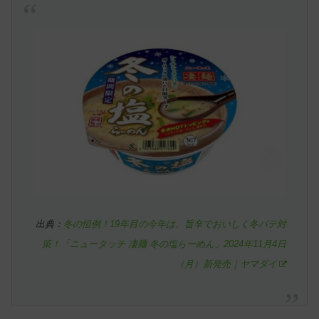
出典：
冬の恒例！19年目の今年は、旨辛でおいしく冬バテ対
策！「ニュータッチ 凄麺 冬の塩らーめん」2024年11月4日
（月）新発売｜ヤマダイ