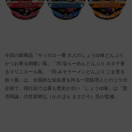
今回の新商品「サッポロ一番 大人のしょうゆ味どんぶり
かつお香る肉吸い風」「同 塩らーめんどんぶり ホタテ香
るマリニエール風」「同 みそラーメンどんぶり ごま香る
担々風」は、全国的な知名度を誇る一流処理人とのコラボ
企画で、現行品では最も歴史が古い「しょうゆ味」は「賛
否両論」の笠原将弘（かさはら まさひろ）氏が監修。