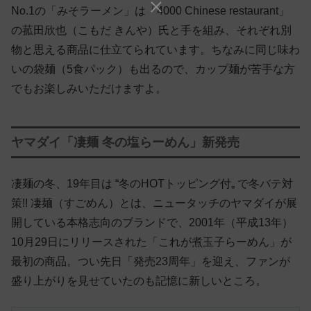
No.1の「みそラーメン」は「4000 Chinese restaurant」
の菰田欣也（こもだ きんや）氏と手を組み、それぞれ別
物と思える商品に仕立てられています。ちなみに同じ味わ
いの袋麺（5食パック）も出るので、カップ麺が苦手な方
でもお楽しみいただけますよ。
ヤマダイ「凄麺 冬の塩らーめん」新発売
凄麺の冬、19年目は “冬のHOTトッピング付„ で冬バテ対
策!! 凄麺（すごめん）とは、ニュータッチのヤマダイが展
開している本格志向のブランドで、2001年（平成13年）
10月29日にリリースされた「これが煮玉子らーめん」が
最初の商品。つい先日「発売23周年」を迎え、ファンが
盛り上がりを見せていたのも記憶に新しいところ。