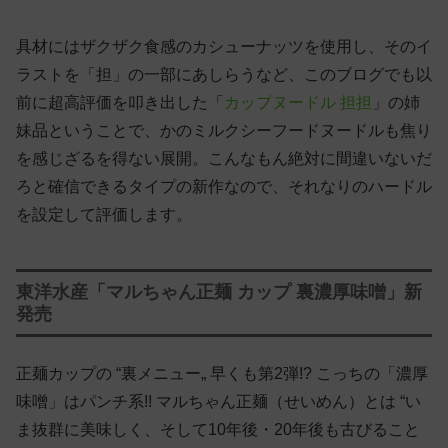
具材にはザクザク食感のカシューナッツを使用し、そのイ
ラストを「担」の一部にあしらうなど、このブログでも以
前に超高評価を叩き出した「
カップヌードル 担担
」の姉
妹品ということで、かのミルクシーフードヌードルも焦り
を感じざるを得ない展開。こんなもん絶対に間違いないだ
ろと確信できるタイプの新作なので、それなりのハードル
を設定して評価します。
東洋水産「マルちゃん正麺 カップ 裏濃厚味噌」新
発売
正麺カップの “裏メニュー„ 早くも第2弾!? こっちの「濃厚
味噌」はパンチ系!! マルちゃん正麺（せいめん）とは “い
ま抜群に美味しく、そして10年後・20年後も古びること