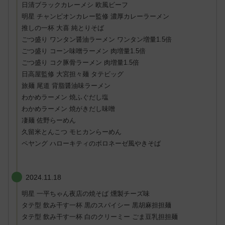
日清ブラックカレーメシ 欧風ビーフ
明星 チャンピオンカレー監修 濃厚カレーラーメン
推しの一杯 大喜 純とりそば
ごつ盛り ワンタン醤油ラーメン ワンタン増量1.5倍
ごつ盛り コーン味噌ラーメン 肉増量1.5倍
ごつ盛り コク豚骨ラーメン 肉増量1.5倍
日高屋監修 大宮担々麺 タテビッグ
旅麺 尾道 背脂醤油味ラーメン
わかめラーメン 焼ふぐだし塩
わかめラーメン 焼がきだし味噌
凄麺 佐野らーめん
久留米とんこつ モヒカンらーめん
ペヤング ハローキティのボロネーゼ風やきそば
2024.11.18
明星 一平ちゃん夜店の焼そば 燻製チーズ味
タテ型 飲み干す一杯 黒のスパイシー 黒胡麻担担麺
タテ型 飲み干す一杯 白のクリーミー ごま豆乳担担麺