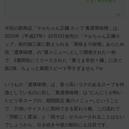
らせ｜東洋水産
今回の新商品「マルちゃん正麺 カップ 裏濃厚味噌」は、
2015年（平成27年）10月5日発売の「マルちゃん正麺カ
ップ」初代御三家に数えられる「香味まろ味噌」あらため
現「濃厚味噌」の “裏メニュー„ として開発された一杯
で、2週間前にリリースされた「裏うま辛担々麺」に次ぐ
第2弾。ちょっと展開スピード早すぎません？w
いつもの「濃厚味噌」は、香り高いコクのあるスープを特
徴としているのに対し「裏濃厚味噌」は “にんにくが利い
たピリ辛スープの、期間限定 裏のメニュー„ ということ
で、力強いテイストに期待できる変わり種。この流れで
「芳醇こく醤油」と「焼そば」がスルーされることはない
でしょうから、引き続き今後の動向にも注目です。