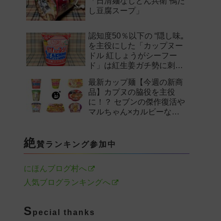
「日清麺なしどん兵衛 鴨だ
し豆腐スープ」
認知度50％以下の “隠し味„
を主役にした「カップヌー
ドル 紅しょうがシーフー
ド」は紅生姜ガチ勢に刺さ
るのか——。
最新カップ麺【今週の新商
品】カプヌの脇役を主役
に！？ セブンの傑作復活や
マルちゃん×カルビーなど
注目の新作まとめ！
絶
賛ランキング参加中
にほんブログ村へ
人気ブログランキングへ
S
pecial thanks