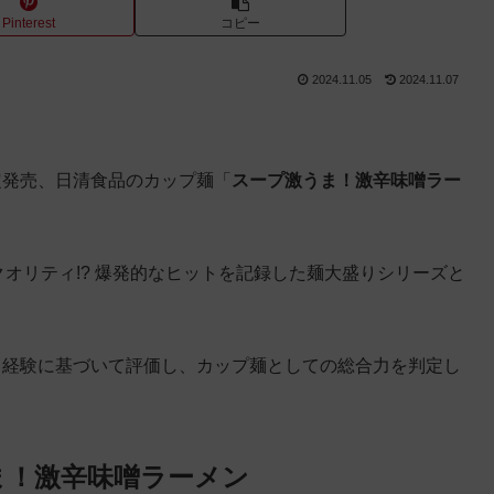
Pinterest
コピー
2024.11.05
2024.11.07
限定発売、日清食品のカップ麺「
スープ激うま！激辛味噌ラー
クオリティ!? 爆発的なヒットを記録した麺大盛りシリーズと
と経験に基づいて評価し、カップ麺としての総合力を判定し
。
ま！激辛味噌ラーメン