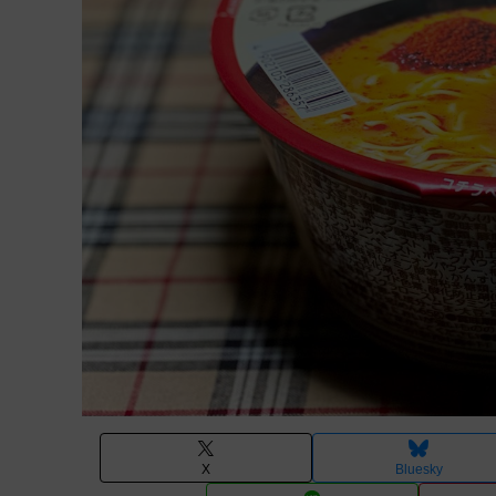
X
Bluesky