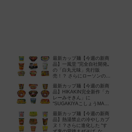
最新カップ麺【今週の新商
品】一風堂 “完全自社開発„
の「白丸元味」先行販
売！？ さらにローソンの激
辛チャレンジなどど注目の
最新カップ麺【今週の新商
新作まとめ！
品】HIKAKIN完全新作「カ
レーみそきん」に
“SUGAKIYAこしょうMAX„
など注目の新作まとめ！
最新カップ麺【今週の新商
品】熱湯禁止の冷やしカプ
ヌ！？さらに進化した “す
ず鬼の背徳まぜそば„ など