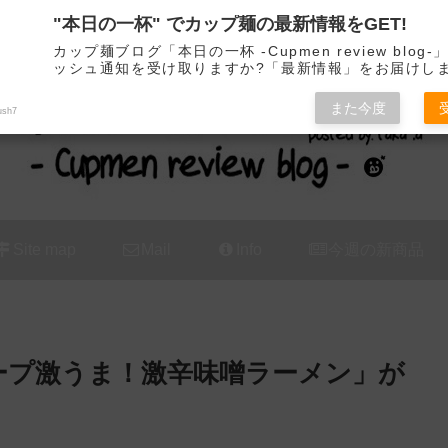
"本日の一杯" でカップ麺の最新情報をGET!
カップ麺の新商品をレビュー / アレンジするブログ
カップ麺ブログ「本日の一杯 -Cupmen review blog
ッシュ通知を受け取りますか?「最新情報」をお届けし
また今度
ush7
Site map
Mail
Info
今週の新商品
ープ激うま！激辛味噌ラーメン」が