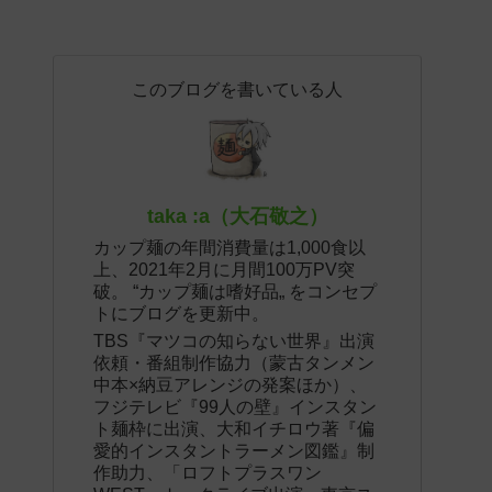
このブログを書いている人
taka :a（大石敬之）
カップ麺の年間消費量は1,000食以
上、2021年2月に月間100万PV突
破。 “カップ麺は嗜好品„ をコンセプ
トにブログを更新中。
TBS『マツコの知らない世界』出演
依頼・番組制作協力（蒙古タンメン
中本×納豆アレンジの発案ほか）、
フジテレビ『99人の壁』インスタン
ト麺枠に出演、大和イチロウ著『偏
愛的インスタントラーメン図鑑』制
作助力、「ロフトプラスワン