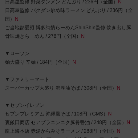
日高屋監修 野菜タンメン どんぶり / 236円（全国）
N
日高屋監修 バクダン炒め味ラーメン どんぶり / 236円（全
国）
N
ご当地熱愛麺 博多純情らーめんShinShin監修 炊き出し豚
骨味焼きらーめん / 276円（全国）
N
▼ローソン
麺大盛り 辛麺 / 184円（全国）
N
▼ファミリーマート
スーパーカップ大盛り 濃厚油そば / 308円（全国）
N
▼セブンイレブン
セブンプレミアム 沖縄風そば / 108円（GMS）
N
裏飯田商店 セアブラニンニク豚骨醤油 / 248円（全国）
N
龍上海本店 赤湯からみそラーメン / 288円（全国）
N