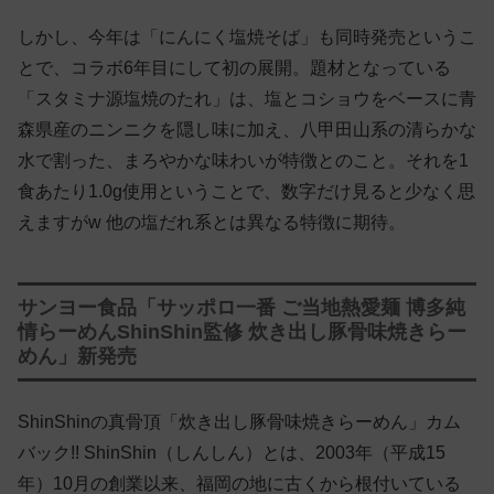
しかし、今年は「にんにく塩焼そば」も同時発売というこ
とで、コラボ6年目にして初の展開。題材となっている
「スタミナ源塩焼のたれ」は、塩とコショウをベースに青
森県産のニンニクを隠し味に加え、八甲田山系の清らかな
水で割った、まろやかな味わいが特徴とのこと。それを1
食あたり1.0g使用ということで、数字だけ見ると少なく思
えますがw 他の塩だれ系とは異なる特徴に期待。
サンヨー食品「サッポロ一番 ご当地熱愛麺 博多純
情らーめんShinShin監修 炊き出し豚骨味焼きらー
めん」新発売
ShinShinの真骨頂「炊き出し豚骨味焼きらーめん」カム
バック!! ShinShin（しんしん）とは、2003年（平成15
年）10月の創業以来、福岡の地に古くから根付いている