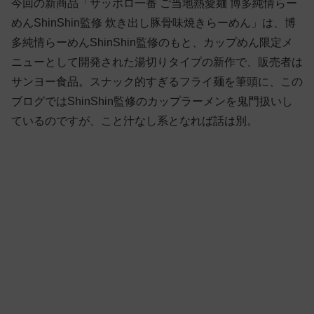
今回の新商品「サッポロ一番 ご当地熱愛麺 博多純情らー
めんShinShin監修 炊き出し豚骨味焼きらーめん」は、博
多純情らーめんShinShin監修のもと、カップめん限定メ
ニューとして開発された湯切りタイプの新作で、販売者は
サンヨー食品。スナック的すぎるフライ麺を筆頭に、この
ブログではShinShin監修のカップラーメンを鬼門扱いし
ているのですが、こと汁なし系となれば話は別。