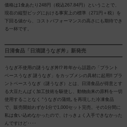
価格は1食あたり248円（税込267.84円）ということで、
現在の縦型ビッグにおける事実上の標準（271円＋税）を
下回る値から、コストパフォーマンスの高さにも期待でき
る一杯です。
日清食品「日清謎うなぎ丼」新発売
うなぎ不使用の謎うなぎ丼!? 昨年から話題の「プラント
ベースうなぎ 謎うなぎ」をカップメシの具材に起用!! プラ
ントベースうなぎ（謎うなぎ）とは、日清食品が得意とす
る大豆たんぱく加工技術を駆使し、動物由来の原料を一切
使用することなく “うなぎの蒲焼„ を再現した冷凍食品
で、販売開始わずか1分で1,000セット完売。その1分間に
私は食い込めなかったので、けっきょく入手できなかった
んですけど‥‥