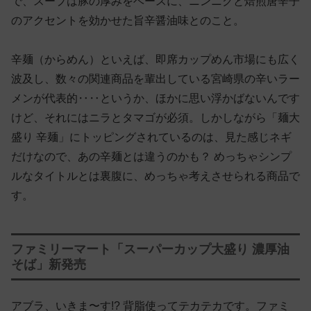
で、スープは豚の厚みをベースに、ニンニクと焙煎唐辛子
のアクセントを効かせた旨辛醤油味とのこと。
辛麺（からめん）といえば、即席カップめん市場にも広く
波及し、数々の関連商品を輩出している宮崎県の辛いラー
メンが代表的‥‥というか、ほかに思い浮かばないんです
けど、それにはニラとタマゴが必須。しかしながら「麺大
盛り 辛麺」にトッピングされているのは、見た感じネギ
だけなので、あの辛麺とは違うのかも？ めっちゃシンプ
ルなタイトルとは裏腹に、めっちゃ考えさせられる商品で
す。
ファミリーマート「スーパーカップ大盛り 濃厚油
そば」新発売
アブラ、いきま〜す!? 背脂使ってテカテカです。ファミ