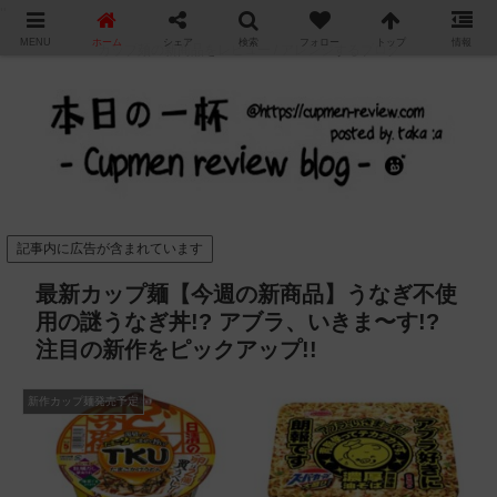
"
MENU
ホーム
シェア
検索
フォロー
トップ
情報
カップ麺の新商品をレビュー / アレンジするブログ
記事内に広告が含まれています
最新カップ麺【今週の新商品】うなぎ不使
用の謎うなぎ丼!? アブラ、いきま〜す!?
注目の新作をピックアップ!!
新作カップ麺発売予定