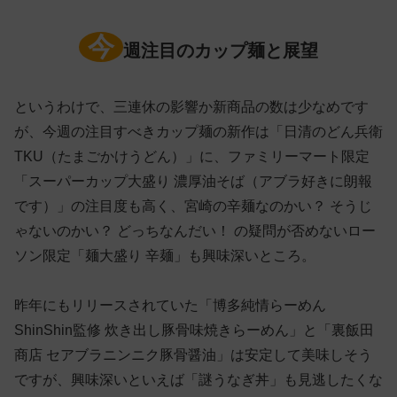
今
週注目のカップ麺と展望
というわけで、三連休の影響か新商品の数は少なめです
が、今週の注目すべきカップ麺の新作は「日清のどん兵衛
TKU（たまごかけうどん）」に、ファミリーマート限定
「スーパーカップ大盛り 濃厚油そば（アブラ好きに朗報
です）」の注目度も高く、宮崎の辛麺なのかい？ そうじ
ゃないのかい？ どっちなんだい！ の疑問が否めないロー
ソン限定「麺大盛り 辛麺」も興味深いところ。
昨年にもリリースされていた「博多純情らーめん
ShinShin監修 炊き出し豚骨味焼きらーめん」と「裏飯田
商店 セアブラニンニク豚骨醤油」は安定して美味しそう
ですが、興味深いといえば「謎うなぎ丼」も見逃したくな