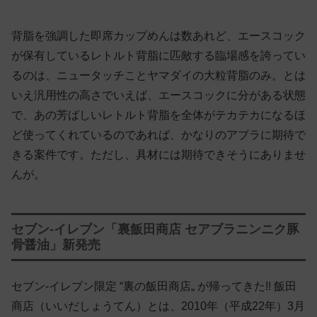
背脂を強調した即席カップめんは数あれど、エースコック
が保有しているレトルト背脂に匹敵する臨場感を誇ってい
るのは、ニュータッチことヤマダイの大粒背脂のみ。とは
いえ汎用性の高さでいえば、エースコックに分がある状態
で、あの芳ばしいレトルト背脂を全体がテカテカになるほ
ど使ってくれているのであれば、かなりのアブラに期待で
きる案件です。ただし、具材には期待できそうにありませ
んが。
セブン-イレブン「裏飯田商店 セアブラニンニク豚
骨醤油」新発売
セブン-イレブン限定 “裏の飯田商店„ が帰ってきた!! 飯田
商店（いいだしょうてん）とは、2010年（平成22年）3月