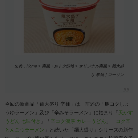
出典：Home > 商品・おトク情報 > オリジナル商品 > 麺大盛
り 辛麺｜ローソン
今回の新商品「麺大盛り 辛麺」は、前述の「豚コクしょ
うゆラーメン」及び「辛みそラーメン」に始まり「
天かす
うどん 七味付き
」「
辛コク濃厚 カレーうどん
」「
コク辛
とんこつラーメン
」と続いた「麺大盛り」シリーズの新作