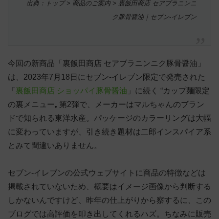
出典：トップ > 商品のご案内 > 裏飯田商店 セアブラニンニ
ク豚骨醤油｜セブン-イレブン
今回の新商品「裏飯田商店 セアブラニンニク豚骨醤油」
は、2023年7月18日にセブン-イレブン限定で発売された
「
裏飯田商店 ショッパイ豚骨醤油
」に続く “カップ麺限定
の裏メニュー„ 第2弾で、メーカーはマルちゃんのブラン
ドで知られる東洋水産。パッケージのカラーリングは大幅
に変わっていますが、引き続き題材は二郎インスパイア系
とみて間違いありません。
セブン-イレブンの公式ウェブサイトに商品の特徴などは
掲載されていないため、概要はイメージ画像から判断する
しかないんですけど、昨年の仕上がりから察するに、この
ブログでは高評価を叩き出してくれるハズ。ちなみに販売