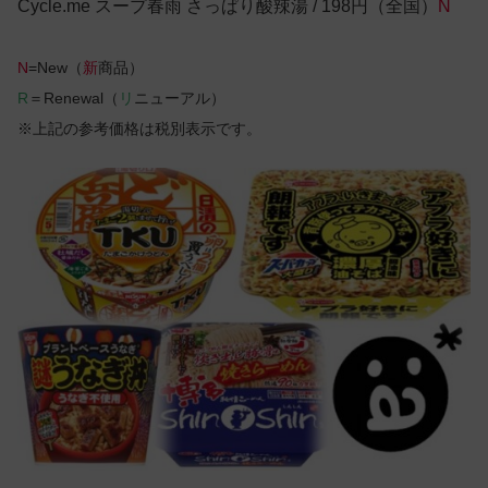
Cycle.me スープ春雨 さっぱり酸辣湯 / 198円（全国）
N
N
=New（
新
商品）
R
＝Renewal（
リ
ニューアル）
※上記の参考価格は税別表示です。