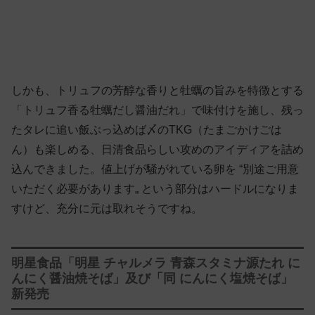
しかも、トリュフの芳醇な香りと牡蠣の旨みを特徴とする
「トリュフ香る牡蠣だし醤油だれ」で味付けを施し、残っ
たタレに追い飯ぶっ込めば〆のTKG（たまごかけごは
ん）も楽しめる、日清食品らしい攻めのアイディアを詰め
込んできました。値上げが騒がれている卵を “別途ご用意
いただく必要があります„ という部分はハードルになりま
すけど、充分に元は取れそうですね。
明星食品「明星 チャルメラ 青森スタミナ源たれ に
んにく醤油焼そば」及び「同 にんにく塩焼そば」
新発売