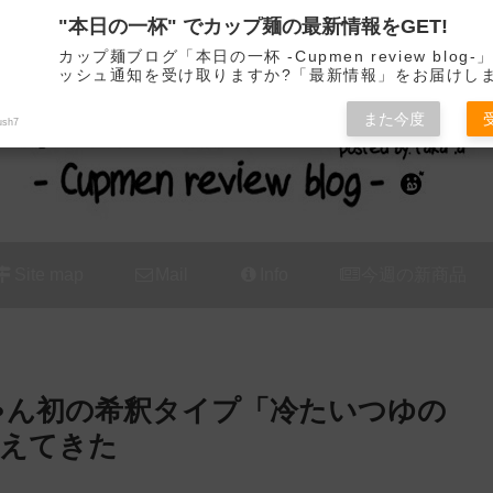
"本日の一杯" でカップ麺の最新情報をGET!
カップ麺の新商品をレビュー / アレンジするブログ
カップ麺ブログ「本日の一杯 -Cupmen review blog
ッシュ通知を受け取りますか?「最新情報」をお届けし
また今度
ush7
Site map
Mail
Info
今週の新商品
ちゃん初の希釈タイプ「冷たいつゆの
超えてきた