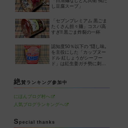
「日清麺なしどん兵衛 鴨だ
し豆腐スープ」
「セブンプレミアム 黒ごま
たくさん担々麺」コスパ高
すぎ!! 黒ごま炸裂の一杯
認知度50％以下の “隠し味„
を主役にした「カップヌー
ドル 紅しょうがシーフー
ド」は紅生姜ガチ勢に刺さ
るのか——。
絶
賛ランキング参加中
にほんブログ村へ
人気ブログランキングへ
S
pecial thanks