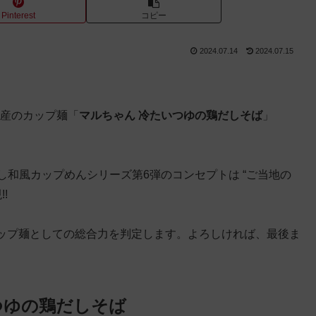
Pinterest
コピー
2024.07.14
2024.07.15
水産のカップ麺「
マルちゃん 冷たいつゆの鶏だしそば
」
し和風カップめんシリーズ第6弾のコンセプトは “ご当地の
!
ップ麺としての総合力を判定します。よろしければ、最後ま
つゆの鶏だしそば