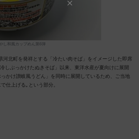
やし和風カップめん第6弾
県河北町を発祥とする「冷たい肉そば」をイメージした即席
の「冷しぶっかけたぬきそば」以来、東洋水産が夏向けに展開
ぶっかけ讃岐風うどん」を同時に展開しているため、ご当地
で仕上げる„ という部分。