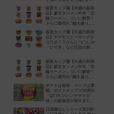
注目の新作まとめ！
最新カップ麺【今週の新商
品】蒙古タンメン中本「北
極ラーメン」ついに解禁！
さらに爆売れ “麺大盛り„ シ
リーズの新味など注目の新
最新カップ麺【今週の新商
作まとめ！
品】ヤマモリとペヤングが
コラボ！？さらに “ピコ„ や
「ひでき」など注目の新作
まとめ！
最新カップ麺【今週の新商
品】蒙古タンメン中本「北
極ラーメン」ついに解禁！
さらに爆売れ “麺大盛り„ シ
リーズの新味など注目の新
ポテトは無双、スープは遭
作まとめ！
難。ポテトチップス50周年
「QTTA フレンチサラダ
味」の解像度が低すぎた。
日清麺なしシリーズ第2弾!