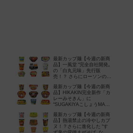
最新カップ麺【今週の新商
品】一風堂 “完全自社開発„
の「白丸元味」先行販
売！？ さらにローソンの激
辛チャレンジなどど注目の
最新カップ麺【今週の新商
新作まとめ！
品】HIKAKIN完全新作「カ
レーみそきん」に
“SUGAKIYAこしょうMAX„
など注目の新作まとめ！
最新カップ麺【今週の新商
品】熱湯禁止の冷やしカプ
ヌ！？さらに進化した “す
ず鬼の背徳まぜそば„ など