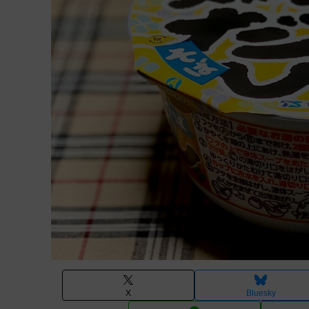
X
Bluesky