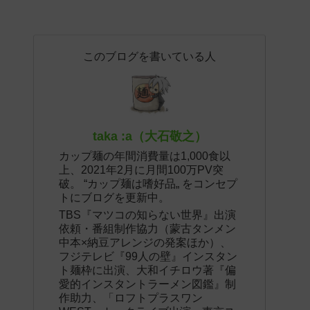
このブログを書いている人
taka :a（大石敬之）
カップ麺の年間消費量は1,000食以
上、2021年2月に月間100万PV突
破。 “カップ麺は嗜好品„ をコンセプ
トにブログを更新中。
TBS『マツコの知らない世界』出演
依頼・番組制作協力（蒙古タンメン
中本×納豆アレンジの発案ほか）、
フジテレビ『99人の壁』インスタン
ト麺枠に出演、大和イチロウ著『偏
愛的インスタントラーメン図鑑』制
作助力、「ロフトプラスワン