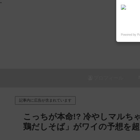
"
Powered by P
プロフィール
記事内に広告が含まれています
こっちが本命!? 冷やしマル
鶏だしそば」がワイの予想を