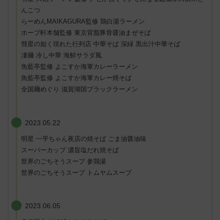
んこつ
らーめんMAIKAGURA監修 鶏白湯ラーメン
ホープ軒本舗監修 東京背脂豚骨醤油まぜそば
彗星の如く現れた行列店 中華そば 深緑 黒出汁中華そば
凄麺 冷し中華 海鮮サラダ風
魚藍亭監修 よこすか海軍カレーラーメン
魚藍亭監修 よこすか海軍カレー焼そば
全国麺めぐり 滋賀湖国ブラックラーメン
2023.05.22
明星 一平ちゃん夜店の焼そば ごま油醤油味
スーパーカップ 濃旨塩だれ焼そば
世界のごちそうスープ 参鶏湯
世界のごちそうスープ トムヤムスープ
2023.06.05