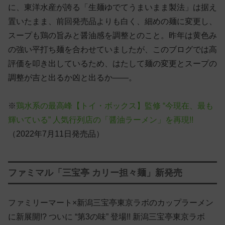
に、東洋水産が誇る「生麺ゆでてうまいまま製法」は据え
置いたまま、前回発売品よりも白く、細めの麺に変更し、
スープも鶏の旨みと醤油感を調整とのこと。昨年は黄色み
の強い平打ち麺を合わせていましたが、このブログでは高
評価を叩き出しているため、はたして麺の変更とスープの
調整が吉と出るか凶と出るか——。
※
鶏水系の最高峰【トイ・ボックス】監修 “今現在、最も
輝いている” 人気行列店の「醤油ラーメン」を再現!!
（2022年7月11日発売品）
ファミマル「三宝亭 カリー担々麺」新発売
ファミリーマート×新潟三宝亭東京ラボのカップラーメン
に新展開!? ついに “第3の味” 登場!! 新潟三宝亭東京ラボ