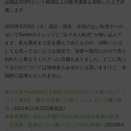
は税込322円という相場以上の販売価格も加味した上で評
価します。
2023年5月9日（火）追記：現在、分別のない転売ヤーの
せいでTwitterのトレンドに “みそきん転売” が食い込んで
ます。私も県外まで足を運んでみたものの、10軒ハシゴ
しても売ってないような状況で、深夜〜朝方にかけて売り
切れたと教えてくださった店舗もありました。どこに売っ
てるのかについては地域差もあるかとは思いますけど、全
国的に品薄かもしれません。
※
大人気YouTuberも太鼓判 “SUSURUがイマ食べたい” こ
ってり第1位「麺や 六等星」の新ジャンル カップ麺で再
現
（2021年11月22日発売品）
※
家系界隈に波乱の予感!? SUSURUも唸る家系の名店
「王道家」監修の “ぶっ濃い” カップめん登場!!
（2023年4