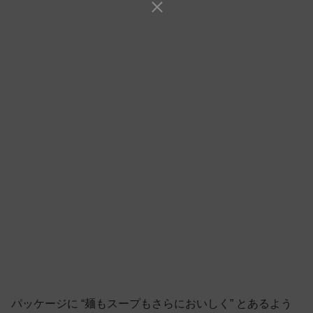
パッケージに “麺もスープもさらにおいしく” とあるよう