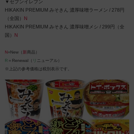
▼セブンイレブン
HIKAKIN PREMIUM みそきん 濃厚味噌ラーメン / 278円
（全国）
N
HIKAKIN PREMIUM みそきん 濃厚味噌メシ / 299円（全
国）
N
N
=New（
新
商品）
R
＝Renewal（
リ
ニューアル）
※上記の参考価格は税別表示です。