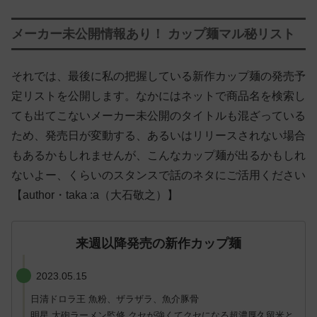
メーカー未公開情報あり！ カップ麺マル秘リスト
それでは、最後に私の把握している新作カップ麺の発売予
定リストを公開します。なかにはネットで商品名を検索し
ても出てこないメーカー未公開のタイトルも混ざっている
ため、発売日が変動する、あるいはリリースされない場合
もあるかもしれませんが、こんなカップ麺が出るかもしれ
ないよー、くらいのスタンスで話のネタにご活用ください
【author・taka :a（大石敬之）】
来週以降発売の新作カップ麺
2023.05.15
日清ドロラ王 魚粉、ザラザラ、魚介豚骨
明星 大砲ラーメン監修 クセが強くてクセになる超濃厚久留米と