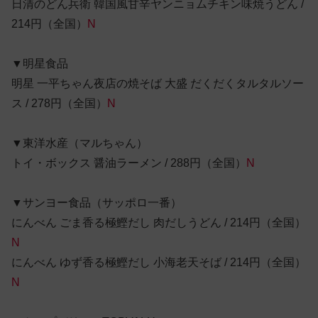
日清のどん兵衛 韓国風甘辛ヤンニョムチキン味焼うどん /
214円（全国）
N
▼明星食品
明星 一平ちゃん夜店の焼そば 大盛 だくだくタルタルソー
ス / 278円（全国）
N
▼東洋水産（マルちゃん）
トイ・ボックス 醤油ラーメン / 288円（全国）
N
▼サンヨー食品（サッポロ一番）
にんべん ごま香る極鰹だし 肉だしうどん / 214円（全国）
N
にんべん ゆず香る極鰹だし 小海老天そば / 214円（全国）
N