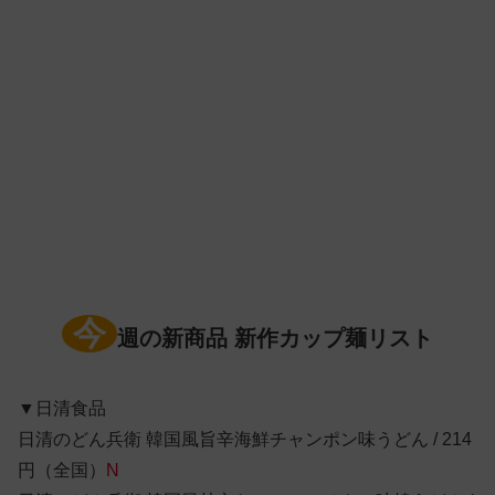
今
週の新商品 新作カップ麺リスト
▼日清食品
日清のどん兵衛 韓国風旨辛海鮮チャンポン味うどん / 214
円（全国）
N