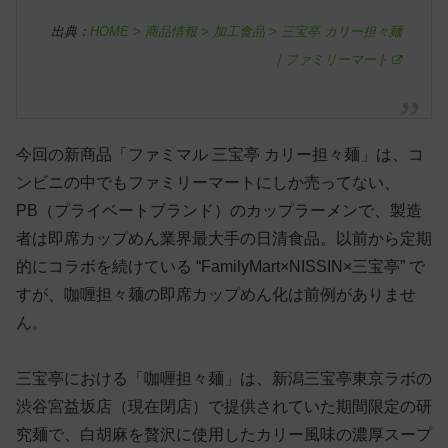
出典：
HOME > 商品情報 > 加工食品 > 三宝亭 カリー担々麺
｜ファミリーマート
今回の新商品「ファミマル 三宝亭 カリー担々麺」は、コ
ンビニの中でもファミリーマートにしか売ってない、
PB（プライベートブランド）のカップラーメンで、製造
者は即席カップめん業界最大手の日清食品。以前から定期
的にコラボを続けている “FamilyMart×NISSIN×三宝亭” で
すが、咖喱担々麺の即席カップめん化は前例がありませ
ん。
三宝亭における「咖喱担々麺」は、新潟三宝亭東京ラボの
渋谷宮益坂店（現在閉店）で提供されていた期間限定の研
究麺で、白胡麻を贅沢に使用したカリー風味の濃厚スープ