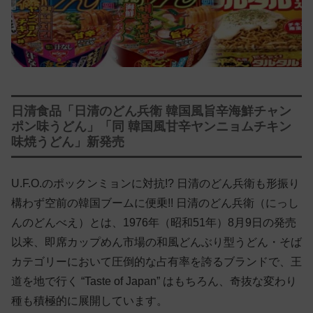
日清食品「日清のどん兵衛 韓国風旨辛海鮮チャン
ポン味うどん」「同 韓国風甘辛ヤンニョムチキン
味焼うどん」新発売
U.F.O.のポックンミョンに対抗!? 日清のどん兵衛も形振り
構わず空前の韓国ブームに便乗!! 日清のどん兵衛（にっし
んのどんべえ）とは、1976年（昭和51年）8月9日の発売
以来、即席カップめん市場の和風どんぶり型うどん・そば
カテゴリーにおいて圧倒的な占有率を誇るブランドで、王
道を地で行く “Taste of Japan” はもちろん、奇抜な変わり
種も積極的に展開しています。