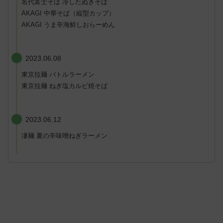
名代富士そば 冷したぬきそば
AKAGI 中華そば（縦型カップ）
AKAGI うま辛海鮮しおらーめん
2023.06.08
東京拉麺 バトルラーメン
東京拉麺 ねぎ塩カルビ焼そば
2023.06.12
凄麺 夏の辛味噌ねぎラーメン