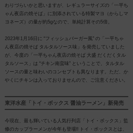
わりづらいかと思いますが、レギュラーサイズの「一平ち
ゃん夜店の焼そば」に別添されている特製マヨ（からしマ
ヨネーズ）の量が約5gなので、単純計算その5倍。
2023年1月16日に “フィッシュバーガー風” の「一平ちゃ
ん夜店の焼そば タルタルソース味」を発売していました
が、今度の「一平ちゃん夜店の焼そば 大盛 だくだくタル
タルソース」は “チキン南蛮味” ということで、タルタル
ソースの量と味わいのコンセプトも異なります。ただ、か
やくにチキンは入っておりませんので、ご注意ください。
東洋水産「トイ・ボックス 醤油ラーメン」新発売
今現在、最も輝いている人気行列店「トイ・ボックス」監
修のカップラーメンが今年も登場!! トイ・ボックスとは、