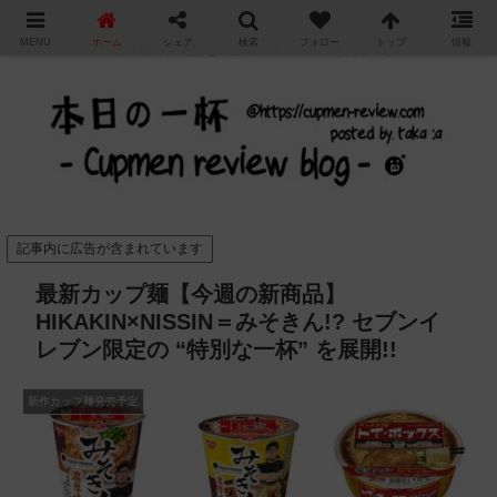
"
MENU
ホーム
シェア
検索
フォロー
トップ
情報
カップ麺の新商品をレビュー / アレンジするブログ
記事内に広告が含まれています
最新カップ麺【今週の新商品】
HIKAKIN×NISSIN＝みそきん!? セブンイ
レブン限定の “特別な一杯” を展開!!
新作カップ麺発売予定