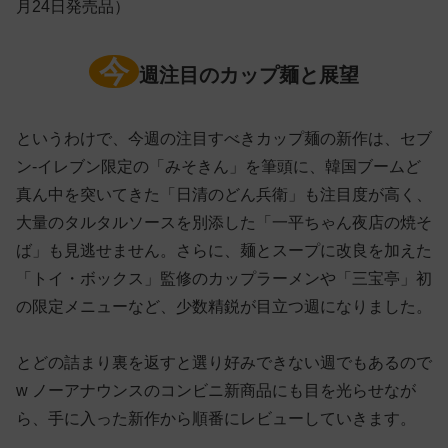
月24日発売品）
今
週注目のカップ麺と展望
というわけで、今週の注目すべきカップ麺の新作は、セブ
ン-イレブン限定の「みそきん」を筆頭に、韓国ブームど
真ん中を突いてきた「日清のどん兵衛」も注目度が高く、
大量のタルタルソースを別添した「一平ちゃん夜店の焼そ
ば」も見逃せません。さらに、麺とスープに改良を加えた
「トイ・ボックス」監修のカップラーメンや「三宝亭」初
の限定メニューなど、少数精鋭が目立つ週になりました。
とどの詰まり裏を返すと選り好みできない週でもあるので
w ノーアナウンスのコンビニ新商品にも目を光らせなが
ら、手に入った新作から順番にレビューしていきます。