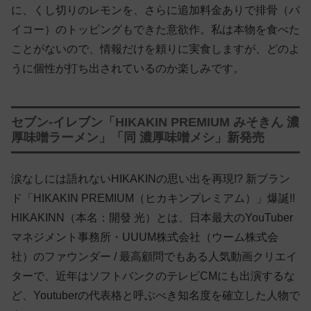
に、くし切りのレモンを、さらに追加料金ありで排骨（パ
イコー）のトッピングもできた意欲作。私は本物を食べた
ことがないので、情報だけを頼りに実食しますが、どのよ
うに個性が打ち出されているのか楽しみです。
セブン-イレブン「HIKAKIN PREMIUM みそきん 濃
厚味噌ラーメン」「同 濃厚味噌メシ」新発売
涙なしには語れないHIKAKINの思い出を再現!? 新ブラン
ド「HIKAKIN PREMIUM（ヒカキンプレミアム）」爆誕!!
HIKAKINN（本名：開發 光）とは、日本最大のYouTuber
マネジメント事務所・UUUM株式会社（ウーム株式会
社）のファウンダー / 最高顧問でもある人気動画クリエイ
ターで、近年はソフトバンクのテレビCMにも出演するな
ど、Youtuberの代表格と呼ぶべき知名度を確立した人物で