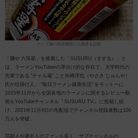
カップ麺の容器側面にも概要を記載
「麺や 六等星」を推薦した「SUSURU（すする）」と
は、ラーメンYouTuberの草分け的な存在で、大学時代の
先輩である “チャル蔵” こと矢崎淳也（やさき じゅんや）
氏が仕掛け人。 “毎日ラーメン健康生活” をモットーに、
2015年11月から全国各地のラーメンに関するレビュー動
画をYouTubeチャンネル『SUSURU TV.』に投稿し続
け、2021年11月4日の生配信でチャンネル登録者数は100
万人を突破。
芸能人や著名人のファンも多く、サブチャンネルの