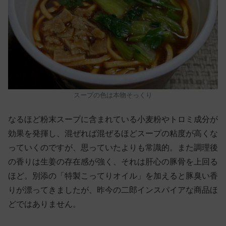
スープの色は本物そっくり
なるほど粉末スープに含まれている小麦粉やトロミ成分が
効果を発揮し、混ぜれば混ぜるほどスープの粘度が高くな
っていくのですが、思っていたよりも常識的。また調理後
の香りは生姜の存在感が強く、それは肝心の豚骨を上回る
ほど。別添の「特製こってりオイル」を加えると豚臭い香
りが漂ってきましたが、昨今の二郎インスパイアな商品ほ
どではありません。