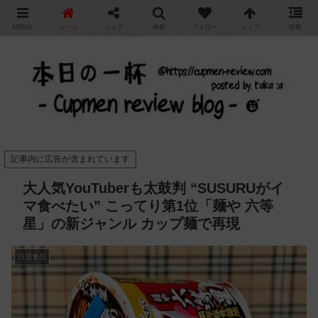
"
MENU
ホーム
シェア
検索
フォロー
トップ
情報
カップ麺の新商品をレビュー / アレンジするブログ
記事内に広告が含まれています
大人気YouTuberも太鼓判 “SUSURUがイ
マ食べたい” こってり第1位「麺や 六等
星」の新ジャンル カップ麺で再現
日清食品