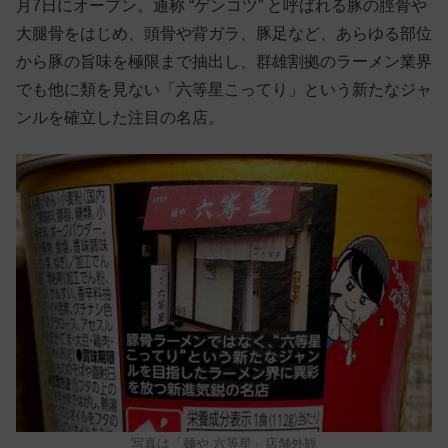
月7日にオープン。通称 “ゲンコツ” と呼ばれる豚の脛骨や
大腿骨をはじめ、頭骨や背ガラ、豚足など、あらゆる部位
から豚の旨味を極限まで抽出し、群雄割拠のラーメン業界
でも他に類を見ない「六等星こってり」という新たなジャ
ンルを確立した注目の名店。
写真は「麺や 六等星」店舗外観