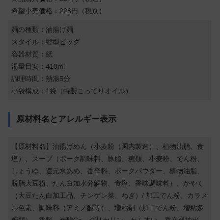
希望小売価格：228円（税別）
麺の種類：油揚げ麺
スタイル：縦型ビッグ
容器材質：紙
湯量目安：410ml
調理時間：熱湯5分
小袋構成：1袋（特製こってりオイル）
原材料名とアレルギー表示
【原材料名】油揚げめん（小麦粉（国内製造）、植物油脂、食
塩）、スープ（ポーク調味料、豚脂、糖類、小麦粉、でん粉、
しょうゆ、還元水あめ、香辛料、ポークパウダー、植物油脂、
脱脂大豆粉、たん白加水分解物、食塩、香味調味料）、かやく
（大豆たん白加工品、チンゲン菜、ねぎ）/ 加工でん粉、カラメ
ル色素、調味料（アミノ酸等）、増粘剤（加工でん粉、増粘多
糖類）、香料、炭酸Ca、グリセリン、かんすい、香辛料抽出