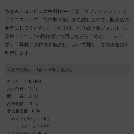
ちなみにコンビニ大手4社の中では「セブンイレブン」と
「ミニストップ」での取り扱いを確認したので、販売店の
参考にしてください。それでは、引き続き新ジャンル “六
等星こってり” の臨場感に注目しながら「めん」「スー
プ」「具材」の特徴を解説し、カップ麺としての総合力を
判定します。
栄養成分表示：1食（112g）あたり
カロリー：487kcal
たん白質：10.1g
脂 質：18.0g
炭水化物：71.1g
食塩相当量：6.8g
（めん・かやく：2.8g）
（スープ：4.0g）
ビタミンB1：0.39mg