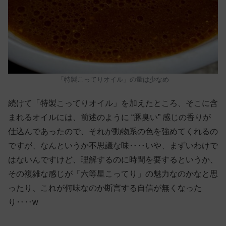
「特製こってりオイル」の量は少なめ
続けて「特製こってりオイル」を加えたところ、そこに含
まれるオイルには、前述のように “豚臭い” 感じの香りが
仕込んであったので、それが動物系の色を強めてくれるの
ですが、なんというか不思議な味‥‥いや、まずいわけで
はないんですけど、理解するのに時間を要するというか、
その複雑な感じが「六等星こってり」の魅力なのかなと思
ったり、これが何味なのか断言する自信が無くなった
り‥‥w