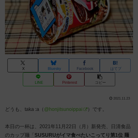
X
Bluesky
Facebook
はてブ
LINE
Pinterest
コピー
2021.11.23
どうも、taka :a（
@honjitsunoippai
）です。
本日の一杯は、2021年11月22日（月）新発売、日清食品
のカップ麺「
SUSURUがイマ食べたいこってり第1位 麺