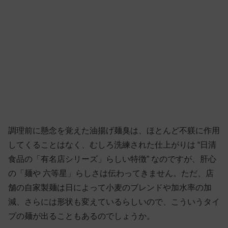
調理前に懸念を覚えた油揚げ麺臭は、ほとんど不躾に作用
してくることはなく、むしろ洗練された仕上がりは “日清
食品の「有名店シリーズ」らしい特徴” なのですが、肝心
の「麺や 六等星」らしさは伝わってきません。ただ、店
舗の自家製麺は日によって小麦のブレンドや加水率の加
減、さらには形状も変えているらしいので、こういうタイ
プの麺が出ることもあるのでしょうか。