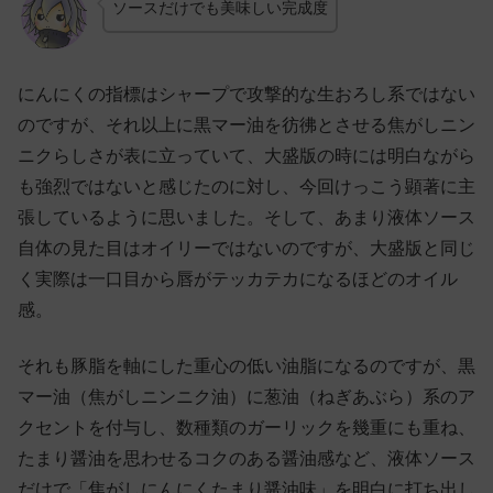
ソースだけでも美味しい完成度
にんにくの指標はシャープで攻撃的な生おろし系ではない
のですが、それ以上に黒マー油を彷彿とさせる焦がしニン
ニクらしさが表に立っていて、大盛版の時には明白ながら
も強烈ではないと感じたのに対し、今回けっこう顕著に主
張しているように思いました。そして、あまり液体ソース
自体の見た目はオイリーではないのですが、大盛版と同じ
く実際は一口目から唇がテッカテカになるほどのオイル
感。
それも豚脂を軸にした重心の低い油脂になるのですが、黒
マー油（焦がしニンニク油）に葱油（ねぎあぶら）系のア
クセントを付与し、数種類のガーリックを幾重にも重ね、
たまり醤油を思わせるコクのある醤油感など、液体ソース
だけで「焦がしにんにくたまり醤油味」を明白に打ち出し