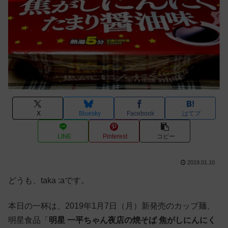
X
Bluesky
Facebook
はてブ
LINE
Pinterest
コピー
2019.01.10
どうも、taka :aです。
本日の一杯は、2019年1月7日（月）新発売のカップ麺、
明星食品「
明星 一平ちゃん夜店の焼そば 焦がしにんにく