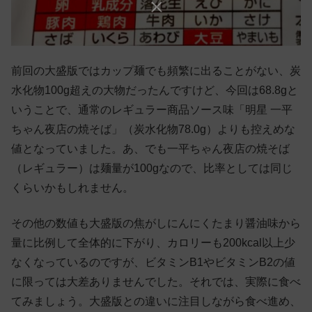
前回の大盛版ではカップ麺でも頻繁に出ることがない、炭
水化物100g超えの大物だったんですけど、今回は68.8gと
いうことで、通常のレギュラー商品ソース味「明星 一平
ちゃん夜店の焼そば」（炭水化物78.0g）よりも控えめな
値となっていました。あ、でも一平ちゃん夜店の焼そば
（レギュラー）は麺量が100gなので、比率としては同じ
くらいかもしれません。
その他の数値も大盛版の焦がしにんにくたまり醤油味から
量に比例して全体的に下がり、カロリーも200kcal以上少
なくなっているのですが、ビタミンB1やビタミンB2の値
に限っては大差ありませんでした。それでは、実際に食べ
てみましょう。大盛版との違いに注目しながら食べ進め、