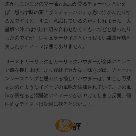
焦がしニンニクのマー油と葱油が香るチャーハンといえ
ば、思わず味の素「ザ☆チャーハン」が思い浮かんだりす
るんですけど、すこし意識しているのかもしれません。大
盛版の時には無理に組み合わせなくても‥などと思ったり
したのですが、レギュラーサイズという程よい麺量が功を
奏したかイメージは悪くありません。
ローストガーリックとガーリックパウダーが全体のニンニ
ク感を押し上げ、より複雑で豊かな香味を演出。チャーハ
ンシーズニングと思われる怪しいパウダーは、すこし野菜
を炒めたようなイメージの風味が添加されていて、その風
味が重なると溜醤油のイメージがボヤけてしまう反面、個
性的なテイストは記憶に残ると思います。
総
評