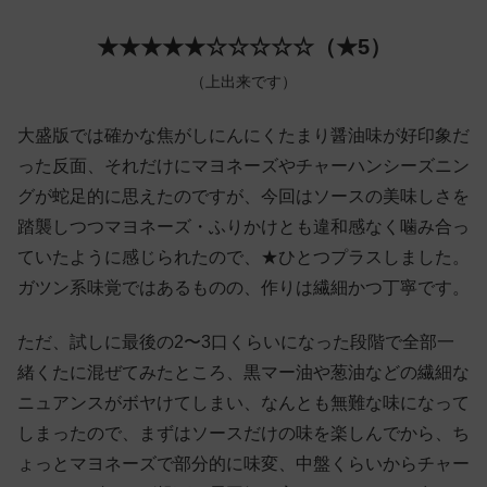
★★★★★☆☆☆☆☆（★5）
（上出来です）
大盛版では確かな焦がしにんにくたまり醤油味が好印象だ
った反面、それだけにマヨネーズやチャーハンシーズニン
グが蛇足的に思えたのですが、今回はソースの美味しさを
踏襲しつつマヨネーズ・ふりかけとも違和感なく噛み合っ
ていたように感じられたので、★ひとつプラスしました。
ガツン系味覚ではあるものの、作りは繊細かつ丁寧です。
ただ、試しに最後の2〜3口くらいになった段階で全部一
緒くたに混ぜてみたところ、黒マー油や葱油などの繊細な
ニュアンスがボヤけてしまい、なんとも無難な味になって
しまったので、まずはソースだけの味を楽しんでから、ち
ょっとマヨネーズで部分的に味変、中盤くらいからチャー