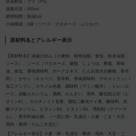
容器材質：プラ（PS）
湯量目安：550ml
調理時間：熱湯5分
小袋構成：3袋（ソース・マヨネーズ・ふりかけ）
原材料名とアレルギー表示
【原材料名】油揚げめん（小麦粉、植物油脂、食塩、粉末油脂、
ソース）、ソース（マヨネーズ、糖類、しょうゆ、豚脂、香味
油、食塩、香味調味料、ポークエキス、たん白加水分解物、香辛
料）、かやく（キャベツ、香辛料、香味調味料、デキストリン）/
加工デンプン、カラメル色素、調味料（アミノ酸等）、トレハロ
ース、炭酸カルシウム、酒精、かんすい、香料、酸化防止剤（ビ
タミンE）、カロチノイド色素、微粒二酸化ケイ素、酸味料、炭
酸マグネシウム、ビタミンB2、ビタミンB1、増粘剤（グァーガ
ム）、香辛料抽出物、（一部に卵・乳成分・小麦・ごま・大豆・
鶏肉・豚肉・りんごを含む）
【アレルギー表示】小麦・卵・乳成分・豚肉・鶏肉・大豆・ご