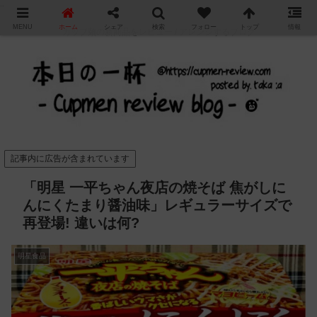
"
MENU
ホーム
シェア
検索
フォロー
トップ
情報
カップ麺の新商品をレビュー / アレンジするブログ
記事内に広告が含まれています
「明星 一平ちゃん夜店の焼そば 焦がしに
んにくたまり醤油味」レギュラーサイズで
再登場! 違いは何?
明星食品