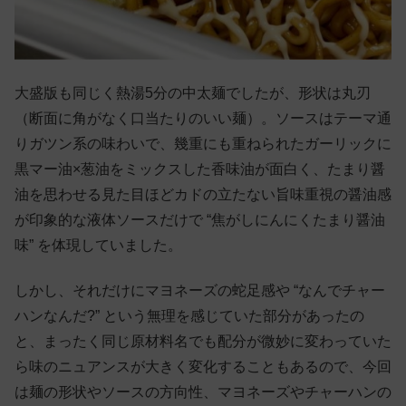
大盛版も同じく熱湯5分の中太麺でしたが、形状は丸刃
（断面に角がなく口当たりのいい麺）。ソースはテーマ通
りガツン系の味わいで、幾重にも重ねられたガーリックに
黒マー油×葱油をミックスした香味油が面白く、たまり醤
油を思わせる見た目ほどカドの立たない旨味重視の醤油感
が印象的な液体ソースだけで “焦がしにんにくたまり醤油
味” を体現していました。
しかし、それだけにマヨネーズの蛇足感や “なんでチャー
ハンなんだ?” という無理を感じていた部分があったの
と、まったく同じ原材料名でも配分が微妙に変わっていた
ら味のニュアンスが大きく変化することもあるので、今回
は麺の形状やソースの方向性、マヨネーズやチャーハンの