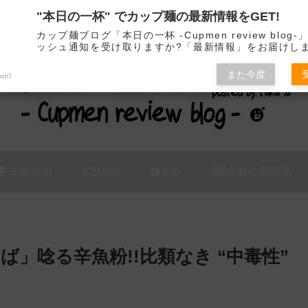
"本日の一杯" でカップ麺の最新情報をGET!
カップ麺の新商品をレビュー / アレンジするブログ
カップ麺ブログ「本日の一杯 -Cupmen review blog
ッシュ通知を受け取りますか?「最新情報」をお届けし
また今度
ush7
Site map
Mail
Info
今週の新商品
」唸る辛魚粉!!比類なき “中毒性”