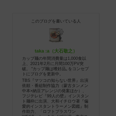
このブログを書いている人
taka :a（大石敬之）
カップ麺の年間消費量は1,000食以
上、2021年2月に月間100万PV突
破。 “カップ麺は嗜好品„ をコンセプ
トにブログを更新中。
TBS『マツコの知らない世界』出演
依頼・番組制作協力（蒙古タンメン
中本×納豆アレンジの発案ほか）、
フジテレビ『99人の壁』インスタン
ト麺枠に出演、大和イチロウ著『偏
愛的インスタントラーメン図鑑』制
作助力、「ロフトプラスワン