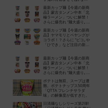
注目の新作まとめ！
最新カップ麺【今週の新商
品】蒙古タンメン中本「北
極ラーメン」ついに解禁！
さらに爆売れ “麺大盛り„ シ
リーズの新味など注目の新
最新カップ麺【今週の新商
作まとめ！
品】ヤマモリとペヤングが
コラボ！？さらに “ピコ„ や
「ひでき」など注目の新作
まとめ！
最新カップ麺【今週の新商
品】蒙古タンメン中本「北
極ラーメン」ついに解禁！
さらに爆売れ “麺大盛り„ シ
リーズの新味など注目の新
ポテトは無双、スープは遭
作まとめ！
難。ポテトチップス50周年
「QTTA フレンチサラダ
味」の解像度が低すぎた。
日清麺なしシリーズ第2弾!