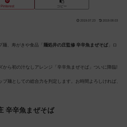
Pinterest
コピー
2019.07.23
2019.08.03
ップ麺、寿がきや食品「
麺処井の庄監修 辛辛魚まぜそば
」ロ
ズから初の汁なしアレンジ「辛辛魚まぜそば」ついに降臨!
ップ麺としての総合力を判定します。お時間よろしければ、
庄 辛辛魚まぜそば