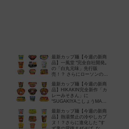
最新カップ麺【今週の新商
品】一風堂 “完全自社開発„
の「白丸元味」先行販
売！？ さらにローソンの激
辛チャレンジなどど注目の
最新カップ麺【今週の新商
新作まとめ！
品】HIKAKIN完全新作「カ
レーみそきん」に
“SUGAKIYAこしょうMAX„
など注目の新作まとめ！
最新カップ麺【今週の新商
品】熱湯禁止の冷やしカプ
ヌ！？さらに進化した “す
ず鬼の背徳まぜそば„ など