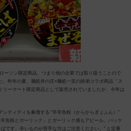
はローソン限定商品、つまり他の企業では取り扱うことので
た。昨年の夏、麺処井の庄×麺処一笑の師弟コラボ商品「ス
ミリーマート限定商品として販売されていましたが、今年は
。
ンティティを象徴する “辛辛魚粉（からからぎょふん）”
辛辛魚粉とガーリック」とガーリック感もアピール。パッケ
そばです。辛いものが苦手な方はご注意ください。” と定番