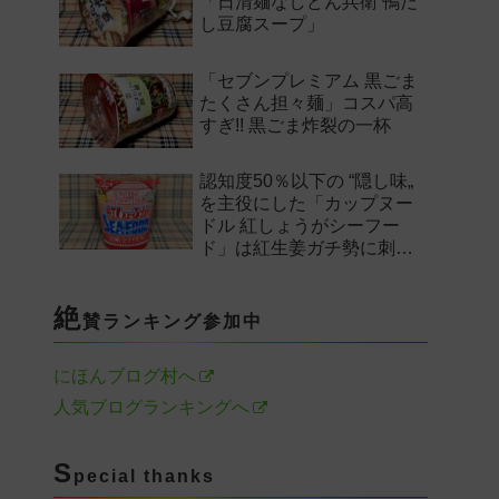
「日清麺なしどん兵衛 鴨だ
し豆腐スープ」
「セブンプレミアム 黒ごま
たくさん担々麺」コスパ高
すぎ!! 黒ごま炸裂の一杯
認知度50％以下の “隠し味„
を主役にした「カップヌー
ドル 紅しょうがシーフー
ド」は紅生姜ガチ勢に刺さ
るのか——。
絶
賛ランキング参加中
にほんブログ村へ
人気ブログランキングへ
S
pecial thanks