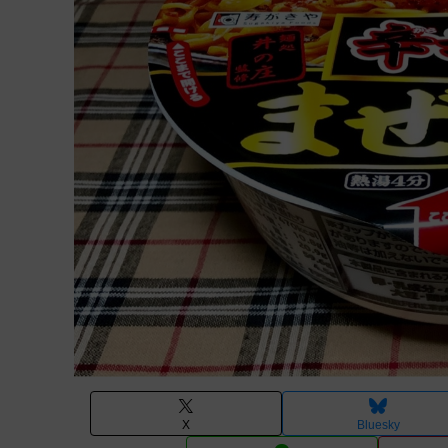
X
Bluesky