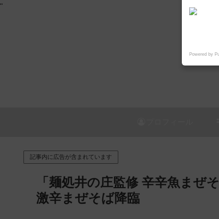
"
Powered by P
プロフィール
記事内に広告が含まれています
「麺処井の庄監修 辛辛魚まぜそば
激辛まぜそば降臨