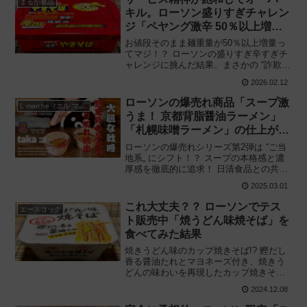
まるか食品
キル。ローソン盛りすぎチャレン
ジ「ペヤング激辛 50％以上増
量」が “逆詐欺の極致„ だった件
お値段そのまま麺重量が50％以上増量っ
てマジ！？ ローソンの盛りすぎ辛すぎチ
ャレンジに挑んだ結果、まさかの “詐欺„
に遭った件——。まるか食品「ペヤング
2026.02.12
激辛やきそば 50％以上増量」を食べてみ
た感想と評価・レビューです。
ローソンの爆売れ商品「スープ激
L marche（エル マルシェ）
うま！ 京都背脂醤油ラーメン」
「札幌味噌ラーメン」の仕上がり
が意外だった件
ローソンの爆売れシリーズ第2弾は “ご当
地系„ にシフト！？ スープの本格感と濃
厚感を徹底的に追求！ 日清食品との共同
開発商品「スープ激うま！京都背脂醤油
2025.03.01
ラーメン」及び「同 札幌味噌ラーメン」
を食べてみた感想と評価・レビューで
これ大丈夫？？ ローソンでテス
エースコック
す。
ト販売中「焼うどん味焼そば」を
食べてみた結果
焼きうどん味のカップ焼きそば!? 鰹だし
香る醤油たれとマヨネーズ付き、焼きう
どんの味わいを再現したカップ焼きそば
の正体とは‥‥。ローソン限定、エース
2024.12.08
コックと共同開発「焼うどん味焼そば」
を食べてみた感想と評価・レビューで