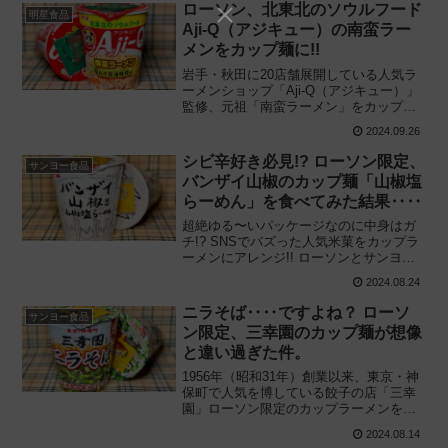
を食べてみた感想と評価・レビューで
ローソン、北東北のソウルフード
明星食品
す。
Aji-Q（アジキュー）の南蛮ラー
メンをカップ麺に!!
岩手・秋田に20店舗展開している人気ラ
ーメンショップ「Aji-Q（アジキュー）」
監修、元祖「南蛮ラーメン」をカップラ
ーメンとして商品化!! ローソン限定「明
2024.09.26
星 Aji-Q監修 南蛮ラーメン ねぎ醤油豚骨
味」を食べてみた感想と評価・レビュー
シビ辛好き必見!? ローソン限定、
サンヨー食品
です。
バンザイ山椒のカップ麺「山椒塩
らーめん」を食べてみた結果‥‥
超絶ゆる〜いパッケージなのに中身はガ
チ!? SNSでバズった人気米菓をカップラ
ーメンにアレンジ!! ローソンとサンヨー
食品が共同開発「サッポロ一番 岩塚製菓
2024.08.24
監修 バンザイ山椒風味 山椒塩らーめん」
を食べてみた感想と評価・レビューで
ニラそば‥‥ですよね？ ローソ
サンヨー食品
す。
ン限定、三幸園のカップ麺が想像
と違い過ぎた件。
1956年（昭和31年）創業以来、東京・神
保町で人気を博している餃子の店「三幸
園」ローソン限定のカップラーメンを初
監修!! サンヨー食品「サッポロ一番 三幸
2024.08.14
園（さんこうえん）監修 ニラそば」を食