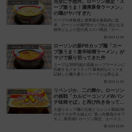
完全に予想外。ローソン限定「ス
L marche（エル マルシェ）
す。
ープ激うま！濃厚豚骨ラーメン」
の麺がヤバすぎた
スープの本格感と濃厚感を徹底的に追
求、ローソンの新PBカップめん初となる
標準どんぶり型の高コスパ商品「スープ
激うま」ついに本格始動!! 日清食品と共
2024.11.06
同開発「スープ激うま！濃厚豚骨ラーメ
ン」を食べてみた感想と評価・レビュー
ローソンの新PBカップ麺「スー
L marche（エル マルシェ）
です。
プ激うま！激辛味噌ラーメン」が
マジで振り切ってきた件
スープは300円超の高級カップラーメンに
匹敵するクオリティ!? 爆発的なヒットを
記録した麺大盛りシリーズとは異なる標
準どんぶり型の新作登場!! ローソン×日清
2024.11.05
食品「スープ激うま！激辛味噌ラーメ
ン」を食べてみた感想と評価・レビュー
リベンジか、二の舞か。ローソン
エースコック
です。
の挑戦「カルビーコンソメWパン
チ味焼そば」と再び向き合ってみ
た結果‥‥
大盛りカップ麺の元祖とコンソメ風味2倍
のポテチが手を組んだ “真っ向勝負のキワ
モノ„ 再登場!! ローソン限定、エースコッ
クとカルビーが共同開発「スーパーカッ
2024.10.09
プ カルビーコンソメWパンチ味 焼そば」