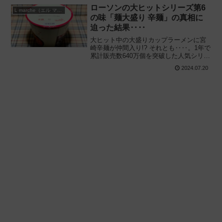
べてみた感想と評価・レビューです。
ローソンの大ヒットシリーズ第6
L marche（エル マルシェ）
の味「麺大盛り 辛麺」の真相に
迫った結果‥‥
大ヒット中の大盛りカップラーメンに宮
崎辛麺が仲間入り!? それとも‥‥。1年で
累計販売数640万個を突破した人気シリー
ズ第6の味 “Spicy Ramen„ の真相に迫
2024.07.20
る。日清食品と共同開発「麺大盛り 辛
麺」を食べてみた感想と評価・レビュー
です。を食べてみた感想と評価・レビュ
ーです。