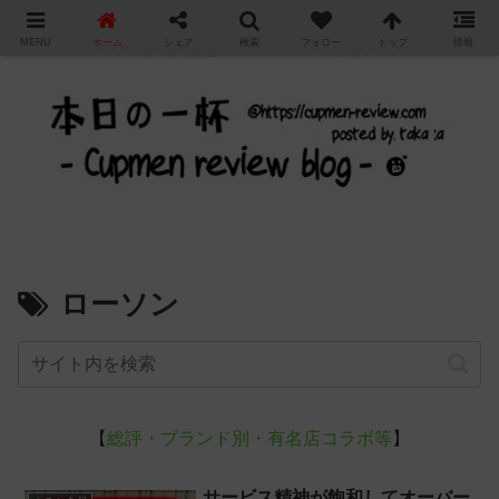
"
MENU
ホーム
シェア
検索
フォロー
トップ
情報
カップ麺の新商品をレビュー / アレンジするブログ
ローソン
【
総評・ブランド別・有名店コラボ等
】
サービス精神が飽和してオーバー