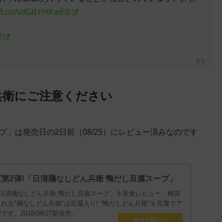
://t.co/NdGBYHKwEB
日
兵衛にご注意ください
」は発売日の2日前（08/25）にレビュー済みなのです
第2弾!「日清麺なしどん兵衛 鴨だし豆腐スープ」
日清麺なしどん兵衛 鴨だし豆腐スープ」を実食レビュー。糖質
れる"麺なしどん兵衛"は豆腐入り! "鴨だしどん兵衛"を豆腐でア
。2018/08/27新発売。