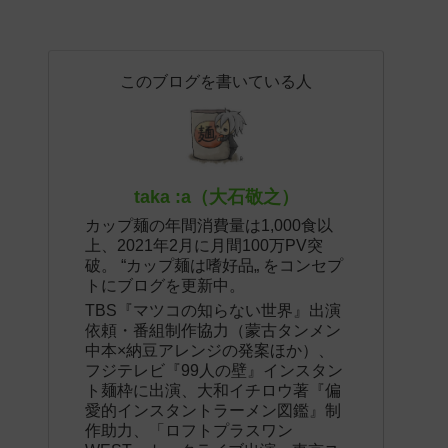
このブログを書いている人
taka :a（大石敬之）
カップ麺の年間消費量は1,000食以
上、2021年2月に月間100万PV突
破。 “カップ麺は嗜好品„ をコンセプ
トにブログを更新中。
TBS『マツコの知らない世界』出演
依頼・番組制作協力（蒙古タンメン
中本×納豆アレンジの発案ほか）、
フジテレビ『99人の壁』インスタン
ト麺枠に出演、大和イチロウ著『偏
愛的インスタントラーメン図鑑』制
作助力、「ロフトプラスワン