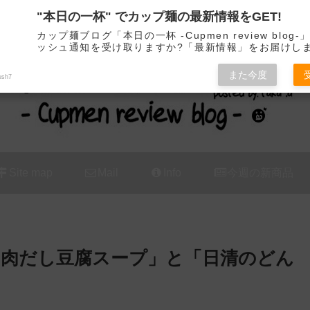
"本日の一杯" でカップ麺の最新情報をGET!
カップ麺の新商品をレビュー / アレンジするブログ
カップ麺ブログ「本日の一杯 -Cupmen review blog
ッシュ通知を受け取りますか?「最新情報」をお届けし
また今度
ush7
Site map
Mail
Info
今週の新商品
 肉だし豆腐スープ」と「日清のどん