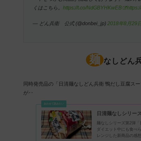
くはこちら。
https://t.co/NdGBYHKwEB
https
— どん兵衛 公式 (@donbei_jp)
2018年8月29
麺
なしどん
同時発売品の「日清麺なしどん兵衛 鴨だし豆腐スープ
が‥
日清麺なしシリーズ
麺なしシリーズ第2弾「
ダイエット中にも食べら
レンジした新商品の感想です