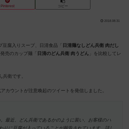
Pinterest
コピー
2018.08.31
ップ豆腐入りスープ、日清食品「
日清麺なしどん兵衛 肉だし
アル発売のカップ麺「
日清のどん兵衛 肉うどん
」を比較してレ
ん兵衛です。
式アカウントが注意喚起のツイートを発信しました。
い。最近、どん兵衛であるかのように装い、お客様のハ
代わりに豆腐が入っていることが報告されています。詳し