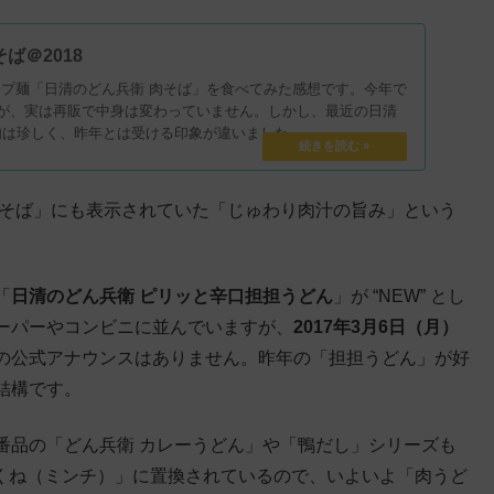
ば＠2018
売のカップ麺「日清のどん兵衛 肉そば」を食べてみた感想です。今年で
すが、実は再販で中身は変わっていません。しかし、最近の日清
肉は珍しく、昨年とは受ける印象が違いました。
肉そば」にも表示されていた「じゅわり肉汁の旨み」という
「
日清のどん兵衛 ピリッと辛口担担うどん
」が “NEW” とし
ーパーやコンビニに並んでいますが、
2017年3月6日（月）
の公式アナウンスはありません。昨年の「担担うどん」が好
結構です。
番品の「どん兵衛 カレーうどん」や「鴨だし」シリーズも
つくね（ミンチ）」に置換されているので、いよいよ「肉うど