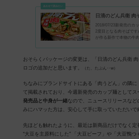
日清のどん兵衛 肉そ
2018/07/23新発
2度目となる肉そばで
が作る新作で本物の牛
おそらくパッケージの変更は、「日清のどん兵衛 
ロゴの追加だと思います。
（た、たぶん‥w）
ちなみにブランドサイトにある「肉うどん」の隣に
て掲載されており、今週新発売のカップ麺としてス
発売品と中身が一緒
なので、ニュースリリースなど
みにハマッた方は、安心して手に取っていただいで
先ほども触れたように、最近は新商品だけでなく定
“大豆を主原料にした” 「大豆ビーフ」や「大豆鴨