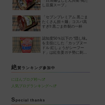
「日清麺なしどん兵衛 鴨だ
し豆腐スープ」
「セブンプレミアム 黒ごま
たくさん担々麺」コスパ高
すぎ!! 黒ごま炸裂の一杯
認知度50％以下の “隠し味„
を主役にした「カップヌー
ドル 紅しょうがシーフー
ド」は紅生姜ガチ勢に刺さ
るのか——。
絶
賛ランキング参加中
にほんブログ村へ
人気ブログランキングへ
S
pecial thanks