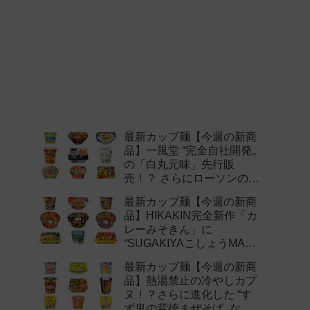
最新カップ麺【今週の新商
品】一風堂 “完全自社開発„
の「白丸元味」先行販
売！？ さらにローソンの激
辛チャレンジなどど注目の
最新カップ麺【今週の新商
新作まとめ！
品】HIKAKIN完全新作「カ
レーみそきん」に
“SUGAKIYAこしょうMAX„
など注目の新作まとめ！
最新カップ麺【今週の新商
品】熱湯禁止の冷やしカプ
ヌ！？さらに進化した “す
ず鬼の背徳まぜそば„ など