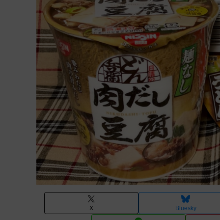
X
Bluesky