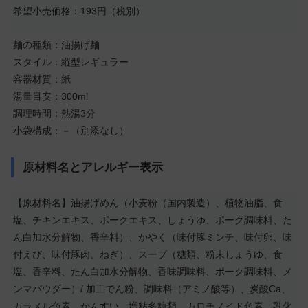
希望小売価格：193円（税別）
麺の種類：油揚げ麺
スタイル：縦型レギュラー
容器材質：紙
湯量目安：300ml
調理時間：熱湯3分
小袋構成：－（別添なし）
原材料名とアレルギー表示
【原材料名】油揚げめん（小麦粉（国内製造）、植物油脂、食
塩、チキンエキス、ポークエキス、しょうゆ、ポーク調味料、た
ん白加水分解物、香辛料）、かやく（味付豚ミンチ、味付卵、味
付えび、味付豚肉、ねぎ）、スープ（糖類、粉末しょうゆ、食
塩、香辛料、たん白加水分解物、香味調味料、ポーク調味料、メ
ンマパウダー）/ 加工でん粉、調味料（アミノ酸等）、炭酸Ca、
カラメル色素、かんすい、増粘多糖類、カロチノイド色素、乳化