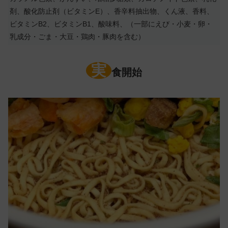
剤、酸化防止剤（ビタミンE）、香辛料抽出物、くん液、香料、
ビタミンB2、ビタミンB1、酸味料、（一部にえび・小麦・卵・
乳成分・ごま・大豆・鶏肉・豚肉を含む）
実
食開始