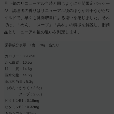
月下旬のリニューアル当時と同じように期間限定パッケー
ジ。調理後の香りはリニューアル後のほうが若干ながらワ
イルドで、早くも謎肉増量による違いを感じました。それ
では、「めん」「スープ」「具材」の特徴を解説し、旧商
品とリニューアル後の違いを判定します。
栄養成分表示：1食（78g）当たり
カロリー：351kcal
たん白質：10.5g
脂 質：14.6g
炭水化物：44.5g
食塩相当量：5.2g
（めん・かやく：2.6g）
（スープ：2.6g）
ビタミンB1：0.19mg
ビタミンB2：0.32mg
カルシウム：105mg