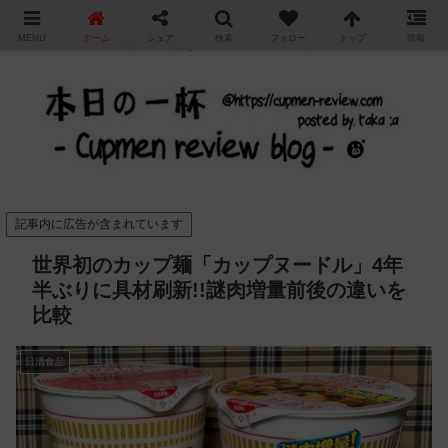
"
MENU
ホーム
シェア
検索
フォロー
トップ
情報
カップ麺の新商品をレビュー / アレンジするブログ
記事内に広告が含まれています
世界初のカップ麺「カップヌードル」4年
半ぶりに具材刷新!!謎肉増量前後の違いを
比較
日清食品