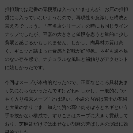
担担麺では定番の青梗菜は入っていませんが、お店の担担
麺にも入っていないようなので、再現性を意識した構成と
言えるでしょう。「有名店シリーズ」の時にも同じライン
ナップでしたが、容器の大きさと値段を思うと量的に少し
貧弱と感じるかもしれません。しかし、肉具材の質は高
く、ギュッと詰まった食感と旨味が好印象。ネギも過不足
のない存在感で、ナチュラルな風味と歯触りがアクセント
に嬉しかったです。
今回はスープが本格的だったので、正直なところ具材あま
り気にならなかったんですけどねw しかし、一般的な “か
やく入り粉末スープ ” とは違い、小袋の内容は若干の花椒
と大量のすりごま、加えて質の高い肉そぼろとネギという
手を抜かない構成で、すりごまはスープに大きく貢献して
おり、芝麻醤だけでは出せない胡麻の芳ばしさの演出に効
果的でした。