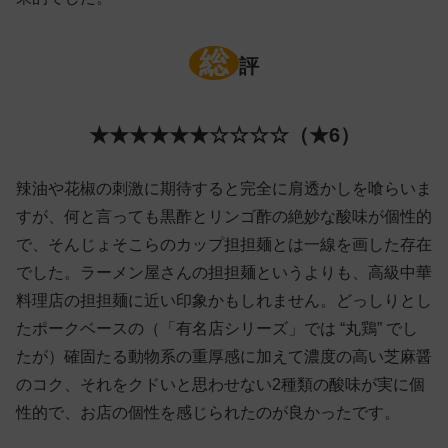
総
評
★★★★★★☆☆☆☆（★6）
辣油や花椒の刺激に期待すると完全に肩透かしを喰らいま
すが、何と言っても黒酢とリンゴ酢の絶妙な酸味が個性的
で、そんじょそこらのカップ担担麺とは一線を画した存在
でした。ラーメン屋さんの担担麺というよりも、高級中華
料理店の担担麺に近い印象かもしれません。どっしりとし
たポークベースの（「有名店シリーズ」では “丸鶏” でし
たが）確固たる動物系の重厚感に加えて濃度の高い芝麻醤
のコク、それをクドいと思わせない2種類の酸味が実に個
性的で、お店の個性を感じられたのが良かったです。