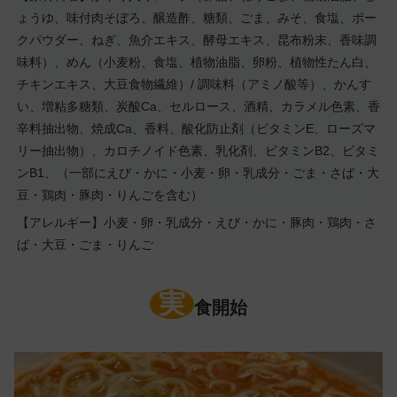
ょうゆ、味付肉そぼろ、醸造酢、糖類、ごま、みそ、食塩、ポー
クパウダー、ねぎ、魚介エキス、酵母エキス、昆布粉末、香味調
味料）、めん（小麦粉、食塩、植物油脂、卵粉、植物性たん白、
チキンエキス、大豆食物繊維）/ 調味料（アミノ酸等）、かんす
い、増粘多糖類、炭酸Ca、セルロース、酒精、カラメル色素、香
辛料抽出物、焼成Ca、香料、酸化防止剤（ビタミンE、ローズマ
リー抽出物）、カロチノイド色素、乳化剤、ビタミンB2、ビタミ
ンB1、（一部にえび・かに・小麦・卵・乳成分・ごま・さば・大
豆・鶏肉・豚肉・りんごを含む）
【アレルギー】小麦・卵・乳成分・えび・かに・豚肉・鶏肉・さ
ば・大豆・ごま・りんご
実
食開始