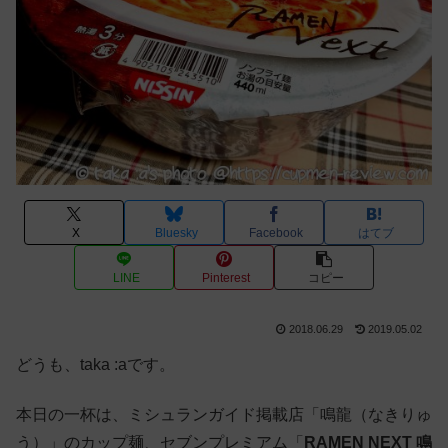
X
Bluesky
Facebook
はてブ
LINE
Pinterest
コピー
2018.06.29
2019.05.02
どうも、taka :aです。
本日の一杯は、ミシュランガイド掲載店「鳴龍（なきりゅ
う）」のカップ麺、セブンプレミアム「
RAMEN NEXT 鳴