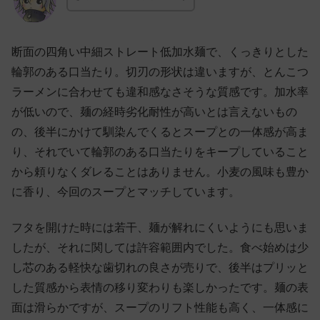
断面の四角い中細ストレート低加水麺で、くっきりとした
輪郭のある口当たり。切刃の形状は違いますが、とんこつ
ラーメンに合わせても違和感なさそうな質感です。加水率
が低いので、麺の経時劣化耐性が高いとは言えないもの
の、後半にかけて馴染んでくるとスープとの一体感が高ま
り、それでいて輪郭のある口当たりをキープしていること
から頼りなくダレることはありません。小麦の風味も豊か
に香り、今回のスープとマッチしています。
フタを開けた時には若干、麺が解れにくいようにも思いま
したが、それに関しては許容範囲内でした。食べ始めは少
し芯のある軽快な歯切れの良さが売りで、後半はプリッと
した質感から表情の移り変わりも楽しかったです。麺の表
面は滑らかですが、スープのリフト性能も高く、一体感に