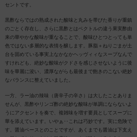
セントです。
黒酢ならではの熟成された酸味と丸みを帯びた香りが重鎮
のごとく存在し、さらに黒酢とはベクトルの違う果実酢由
来の華やかな酸味が重なることで、酸味ひとつとっても単
色ではない多層的な表情を醸します。豚脂＋ねりごまが土
台を固めている事実上なかなかヘッヴィィなスープなんで
すけれども、絶妙な酸味がクドさを感じさせないように後
味を華麗に浚い、濃厚ながらも最後まで飽きのこない絶妙
なバランスに整えていました。
一方、ラー油の辣味（唐辛子の辛さ）は大したことありま
せんが、黒酢やリンゴ酢の絶妙な酸味が単調にならないよ
うにアクセントを奏で、複雑味を増す要員としてスープに
華を添えています。いやぁ‥これは巧妙です。実に危険で
す。醤油ベースとのことですが、あくまでも醤油は下支え