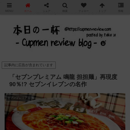
"
MENU
ホーム
シェア
検索
フォロー
トップ
情報
カップ麺の新商品をレビュー / アレンジするブログ
記事内に広告が含まれています
「セブンプレミアム 鳴龍 担担麺」再現度
90％!? セブンイレブンの名作
セブンプレミアム