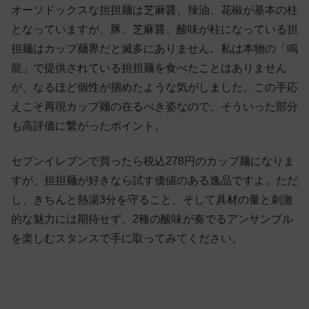
オーソドックスな担担麺は芝麻醤、辣油、花椒が基本の柱
となっていますが、豚、芝麻醤、酸味が柱になっている担
担麺はカップ麺界だと滅多にありません。私は本物の「鳴
龍」で提供されている担担麺を食べたことはありません
が、なるほど個性が掴めたような気がしました。この手応
えこそ再現カップ麺の在るべき姿なので、そういった部分
も高評価に繋がったポイント。
セブンイレブンで買ったら税込278円のカップ麺になりま
すが、担担麺が好きなら試す価値のある逸品ですよ。ただ
し、きちんと熱湯3分を守ること、そして具材の量と刺激
的な魅力には期待せず、2種の酸味が奏でるアンサンブル
を楽しむスタンスで手に取ってみてください。