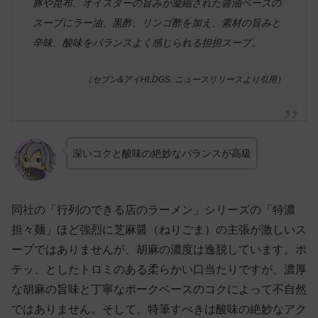
豚や昆布、オイスターの旨みが凝縮された醤油ベースの
スープにラー油、黒酢、リンゴ酢を加え、素材の旨みと
辛味、酸味をバランスよく感じられる担担スープ。
（セブン&アイHLDGS. ニュースリリースより引用）
深いコクと酸味の絶妙なバランスが高級
同社の「行列のできる店のラーメン」シリーズの「特濃
担々麺」ほど強烈に芝麻醤（ねりごま）の主張が激しいス
ープではありませんが、胡麻の濃度は逸脱しています。ポ
テッ、としたトロミのある柔らかい口当たりですが、濃厚
な胡麻の旨味と丁寧なポークベースのコクによって不自然
ではありません。そして、特筆すべきは酸味の絶妙なアク