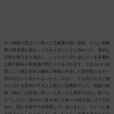
すり胡麻の芳ばしい香りと芝麻醤の深い旨味、さらに動物
系の重厚感が重なって土台をガッシリと固めつつ、適切な
甘味が奥行きを演出し、シャープに切り込んでくる多層的
な酢の酸味が重厚感の間にメスを入れます。それなのに余
韻として残る旨味と酸味と辣味の共存した世界観たるや‥
言われないと分からないかもしれない、でも言われると確
かに分かる昆布の下支えも密かに効果的でした。花椒の麻
味（痺れ）は皆無に等しいと言っても過言ではない頼りな
さでしたが、ほのかに鼻を抜ける香りの清涼感にはワザが
あり、思わず途中で深呼吸してしまいました。ちょっと褒