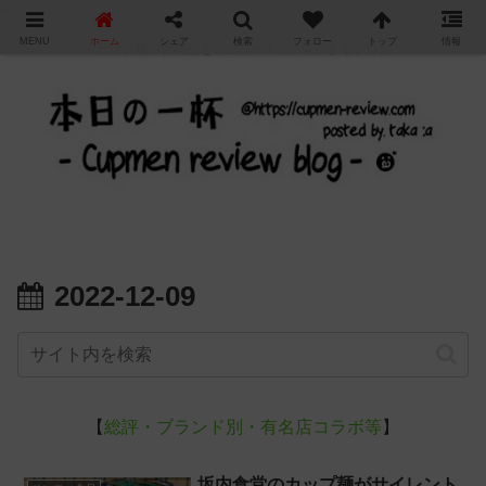
"
MENU
ホーム
シェア
検索
フォロー
トップ
情報
カップ麺の新商品をレビュー / アレンジするブログ
2022-12-09
【
総評・ブランド別・有名店コラボ等
】
坂内食堂のカップ麺がサイレント