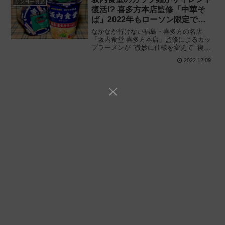
サンヨー食品
復活!? 喜多方本店監修「中華そ
ば」2022年もローソン限定で再
び登場!!
なかなか行けない福島・喜多方の名店
「坂内食堂 喜多方本店」監修によるカッ
プラーメンが “微妙に仕様を変えて” 復
活!! ローソン名店シリーズ「坂内食堂 喜
2022.12.09
多方本店監修 中華そば」2022年発売品を
食べてみた感想と評価・レビューです。