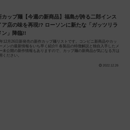
新カップ麺【今週の新商品】福島が誇る二郎インス
イア店の味を再現!? ローソンに新たな「ガッツリラ
メン」降臨!!
22年12月26日新発売の新作カップ麺リストです。コンビニ新商品やカッ
ーメンの最新情報をいち早く紹介!! 各製品の特徴解説と独自入手したメ
ー未公開の新作情報もありますので、カップ麺の新商品が気になる方は
用ください。
2022.12.26