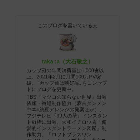
このブログを書いている人
taka :a（大石敬之）
カップ麺の年間消費量は1,000食以
上、2021年2月に月間100万PV突
破。 “カップ麺は嗜好品„ をコンセプ
トにブログを更新中。
TBS『マツコの知らない世界』出演
依頼・番組制作協力（蒙古タンメン
中本×納豆アレンジの発案ほか）、
フジテレビ『99人の壁』インスタン
ト麺枠に出演、大和イチロウ著『偏
愛的インスタントラーメン図鑑』制
作助力、「ロフトプラスワン