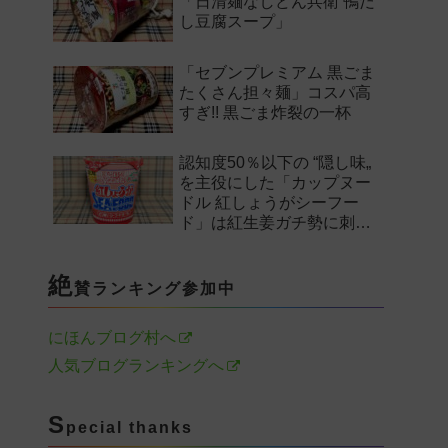
「日清麺なしどん兵衛 鴨だ
し豆腐スープ」
「セブンプレミアム 黒ごま
たくさん担々麺」コスパ高
すぎ!! 黒ごま炸裂の一杯
認知度50％以下の “隠し味„
を主役にした「カップヌー
ドル 紅しょうがシーフー
ド」は紅生姜ガチ勢に刺さ
るのか——。
絶
賛ランキング参加中
にほんブログ村へ
人気ブログランキングへ
S
pecial thanks