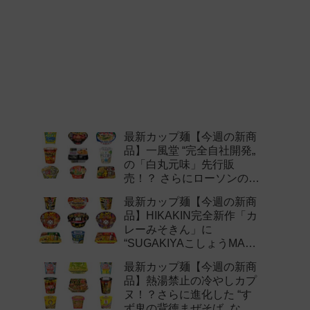
最新カップ麺【今週の新商
品】一風堂 “完全自社開発„
の「白丸元味」先行販
売！？ さらにローソンの激
辛チャレンジなどど注目の
最新カップ麺【今週の新商
新作まとめ！
品】HIKAKIN完全新作「カ
レーみそきん」に
“SUGAKIYAこしょうMAX„
など注目の新作まとめ！
最新カップ麺【今週の新商
品】熱湯禁止の冷やしカプ
ヌ！？さらに進化した “す
ず鬼の背徳まぜそば„ など