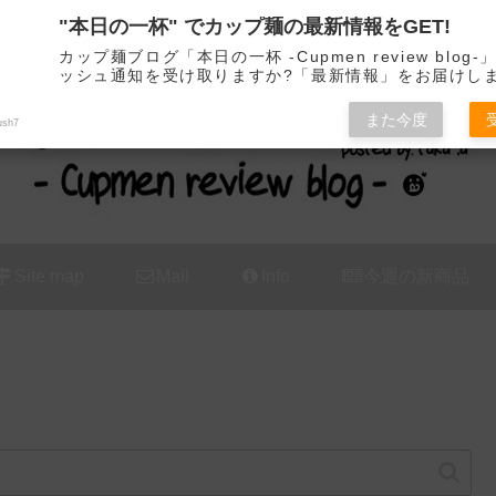
"本日の一杯" でカップ麺の最新情報をGET!
カップ麺の新商品をレビュー / アレンジするブログ
カップ麺ブログ「本日の一杯 -Cupmen review blog
ッシュ通知を受け取りますか?「最新情報」をお届けし
また今度
ush7
Site map
Mail
Info
今週の新商品