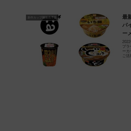
最
新作カップ麺発売予定
パ
ー
20
プラ
ーカ
ご活