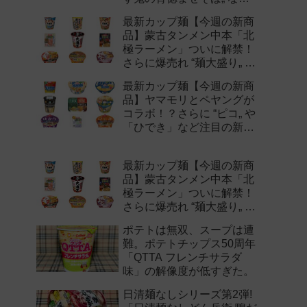
注目の新作まとめ！
最新カップ麺【今週の新商
品】蒙古タンメン中本「北
極ラーメン」ついに解禁！
さらに爆売れ “麺大盛り„ シ
リーズの新味など注目の新
最新カップ麺【今週の新商
作まとめ！
品】ヤマモリとペヤングが
コラボ！？さらに “ピコ„ や
「ひでき」など注目の新作
まとめ！
最新カップ麺【今週の新商
品】蒙古タンメン中本「北
極ラーメン」ついに解禁！
さらに爆売れ “麺大盛り„ シ
リーズの新味など注目の新
ポテトは無双、スープは遭
作まとめ！
難。ポテトチップス50周年
「QTTA フレンチサラダ
味」の解像度が低すぎた。
日清麺なしシリーズ第2弾!