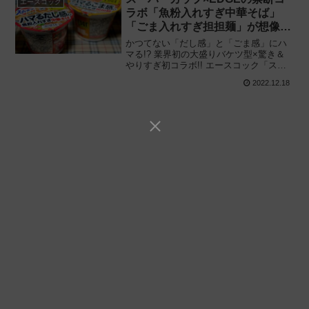
エースコック
ラボ「魚粉入れすぎ中華そば」
「ごま入れすぎ担担麺」が想像以
上に高コスパ!!
かつてない「だし感」と「ごま感」にハ
マる!? 業界初の大盛りバケツ型×驚き＆
やりすぎ初コラボ!! エースコック「スー
パーカップ1.5倍×EDGE 魚粉入れすぎ中
2022.12.18
華そば」及び「同 ごま入れすぎ担担麺」
を食べてみた感想と評価・レビューで
す。