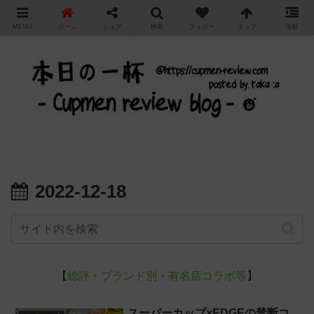
"
MENU
ホーム
シェア
検索
フォロー
トップ
情報
カップ麺の新商品をレビュー / アレンジするブログ
2022-12-18
【
総評・ブランド別・有名店コラボ等
】
スーパーカップ×EDGEの禁断コ