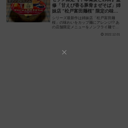
セブンプレミアム
修「甘えび香る豚骨まぜそば」姉
妹店 “松戸富田麺桜” 限定の味を
カップ麺で再現!!
シリーズ最新作は姉妹店「松戸富田麺
桜」の味わいをカップ麺にアレンジ!? あ
の店舗限定メニューをノンフライ麺で商
品化!! セブンプレミアム「中華蕎麦とみ
2022.12.01
田監修 甘えび香る豚骨まぜそば」を食べ
てみた感想と評価・レビューです。