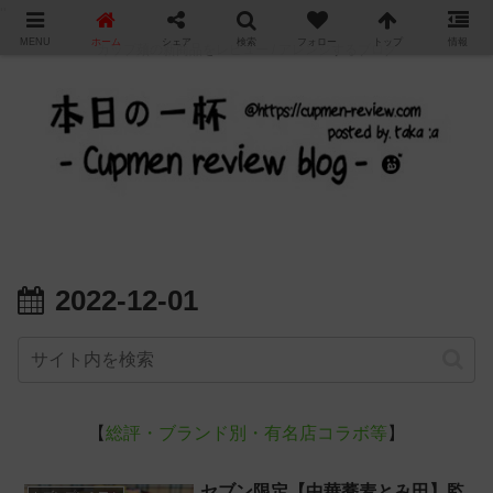
"
MENU
ホーム
シェア
検索
フォロー
トップ
情報
カップ麺の新商品をレビュー / アレンジするブログ
2022-12-01
【
総評・ブランド別・有名店コラボ等
】
セブン限定【中華蕎麦とみ田】監