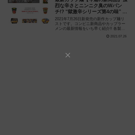
新作カップ麺発売予定
烈な辛さとニンニク臭のWパン
チ!? “獄激辛シリーズ第4の味” 降
臨!!
2021年7月26日新発売の新作カップ麺リ
ストです。コンビニ新商品やカップラー
メンの最新情報をいち早く紹介!! 各製品
の特徴解説と独自入手したメーカー未公
2021.07.26
開の新作情報もありますので、カップ麺
の新商品が気になる方はご活用くださ
い。