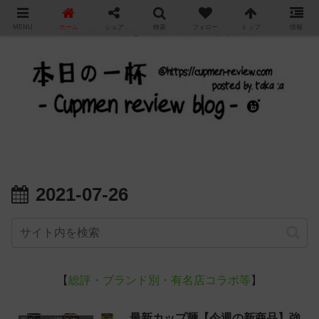
"
MENU
ホーム
シェア
検索
フォロー
トップ
情報
カップ麺の新商品をレビュー / アレンジするブログ
2021-07-26
【
総評・ブランド別・有名店コラボ等
】
最新カップ麺【今週の新商品】強