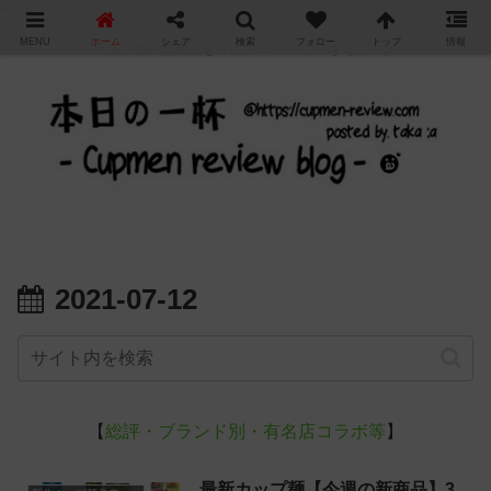
"
MENU
ホーム
シェア
検索
フォロー
トップ
情報
カップ麺の新商品をレビュー / アレンジするブログ
2021-07-12
【
総評・ブランド別・有名店コラボ等
】
最新カップ麺【今週の新商品】3