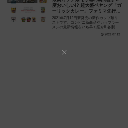
新作カップ麺発売予定
度おいしい!? 超大盛ペヤング「ガ
ーリックカレー」ファミマ先行発
売!!
2021年7月12日新発売の新作カップ麺リ
ストです。コンビニ新商品やカップラー
メンの最新情報をいち早く紹介!! 各製品
の特徴解説と独自入手したメーカー未公
2021.07.12
開の新作情報もありますので、カップ麺
の新商品が気になる方はご活用くださ
い。