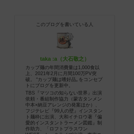
このブログを書いている人
taka :a（大石敬之）
カップ麺の年間消費量は1,000食以
上、2021年2月に月間100万PV突
破。 “カップ麺は嗜好品„ をコンセプ
トにブログを更新中。
TBS『マツコの知らない世界』出演
依頼・番組制作協力（蒙古タンメン
中本×納豆アレンジの発案ほか）、
フジテレビ『99人の壁』インスタン
ト麺枠に出演、大和イチロウ著『偏
愛的インスタントラーメン図鑑』制
作助力、「ロフトプラスワン