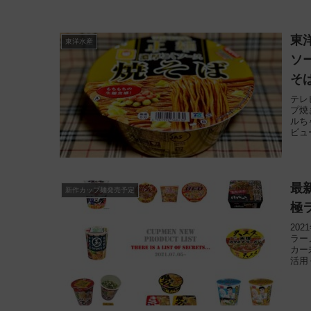
東
東洋水産
ソ
そば
テレ
プ焼
ルち
ビュ
最
新作カップ麺発売予定
極
20
ラー
カー
活用