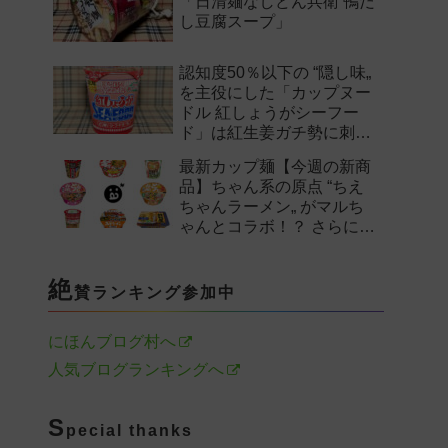
「日清麺なしどん兵衛 鴨だ
し豆腐スープ」
認知度50％以下の “隠し味„
を主役にした「カップヌー
ドル 紅しょうがシーフー
ド」は紅生姜ガチ勢に刺さ
るのか——。
最新カップ麺【今週の新商
品】ちゃん系の原点 “ちえ
ちゃんラーメン„ がマルち
ゃんとコラボ！？ さらに
「末廣家」や「鴨to葱」参
戦など注目の新作まとめ！
絶
賛ランキング参加中
にほんブログ村へ
人気ブログランキングへ
S
pecial thanks