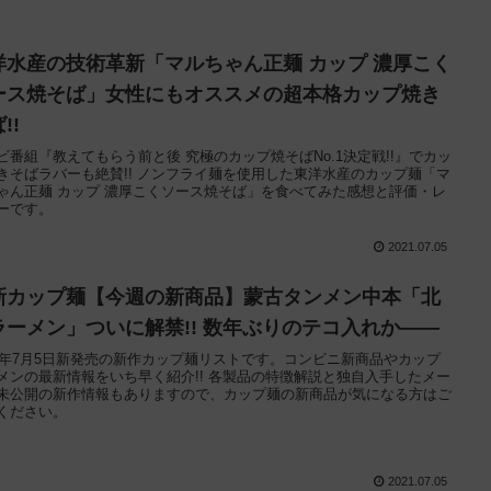
洋水産の技術革新「マルちゃん正麺 カップ 濃厚こく
ース焼そば」女性にもオススメの超本格カップ焼き
!!
ビ番組『教えてもらう前と後 究極のカップ焼そばNo.1決定戦!!』でカッ
きそばラバーも絶賛!! ノンフライ麺を使用した東洋水産のカップ麺「マ
ゃん正麺 カップ 濃厚こくソース焼そば」を食べてみた感想と評価・レ
ーです。
2021.07.05
新カップ麺【今週の新商品】蒙古タンメン中本「北
ラーメン」ついに解禁!! 数年ぶりのテコ入れか——
21年7月5日新発売の新作カップ麺リストです。コンビニ新商品やカップ
メンの最新情報をいち早く紹介!! 各製品の特徴解説と独自入手したメー
未公開の新作情報もありますので、カップ麺の新商品が気になる方はご
ください。
2021.07.05