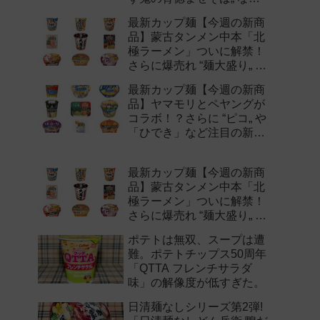
注目の新作まとめ！
最新カップ麺【今週の新商
品】蒙古タンメン中本「北
極ラーメン」ついに解禁！
さらに爆売れ “麺大盛り„ シ
リーズの新味など注目の新
最新カップ麺【今週の新商
作まとめ！
品】ヤマモリとペヤングが
コラボ！？さらに “ピコ„ や
「ひでき」など注目の新作
まとめ！
最新カップ麺【今週の新商
品】蒙古タンメン中本「北
極ラーメン」ついに解禁！
さらに爆売れ “麺大盛り„ シ
リーズの新味など注目の新
ポテトは無双、スープは遭
作まとめ！
難。ポテトチップス50周年
「QTTA フレンチサラダ
味」の解像度が低すぎた。
日清麺なしシリーズ第2弾!