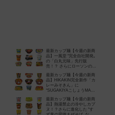
最新カップ麺【今週の新商
品】一風堂 “完全自社開発„
の「白丸元味」先行販
売！？ さらにローソンの激
辛チャレンジなどど注目の
最新カップ麺【今週の新商
新作まとめ！
品】HIKAKIN完全新作「カ
レーみそきん」に
“SUGAKIYAこしょうMAX„
など注目の新作まとめ！
最新カップ麺【今週の新商
品】熱湯禁止の冷やしカプ
ヌ！？さらに進化した “す
ず鬼の背徳まぜそば„ など