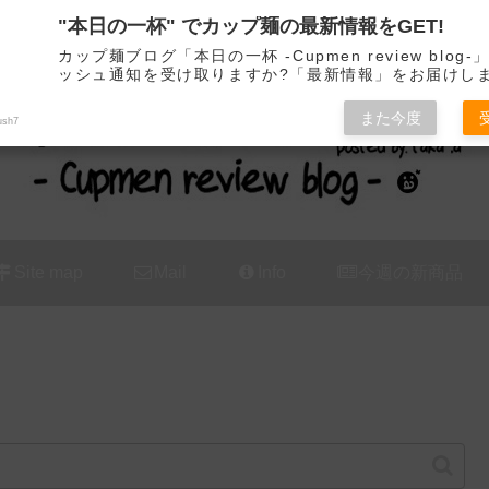
"本日の一杯" でカップ麺の最新情報をGET!
カップ麺の新商品をレビュー / アレンジするブログ
カップ麺ブログ「本日の一杯 -Cupmen review blog
ッシュ通知を受け取りますか?「最新情報」をお届けし
また今度
ush7
Site map
Mail
Info
今週の新商品