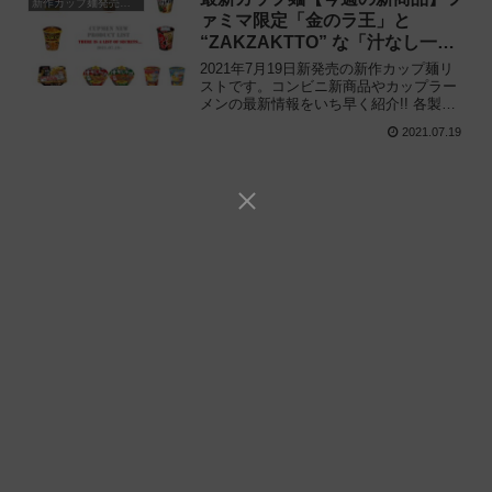
新作カップ麺発売予定
ァミマ限定「金のラ王」と
“ZAKZAKTTO” な「汁なし一風
堂」に注目!!
2021年7月19日新発売の新作カップ麺リ
ストです。コンビニ新商品やカップラー
メンの最新情報をいち早く紹介!! 各製品
の特徴解説と独自入手したメーカー未公
2021.07.19
開の新作情報もありますので、カップ麺
の新商品が気になる方はご活用くださ
い。