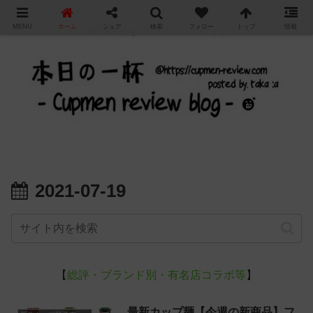
"
MENU
ホーム
シェア
検索
フォロー
トップ
情報
カップ麺の新商品をレビュー / アレンジするブログ
2021-07-19
【
総評・ブランド別・有名店コラボ等
】
最新カップ麺【今週の新商品】フ