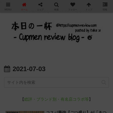
"
MENU
ホーム
シェア
検索
フォロー
トップ
情報
カップ麺の新商品をレビュー / アレンジするブログ
2021-07-03
【
総評・ブランド別・有名店コラボ等
】
コスパ最強【ごつ盛り】が「きつ