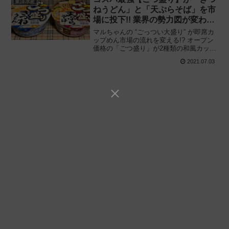
東洋水産
ねうどん」と「天ぷらそば」を市
場に投下!! 業界の勢力図が変わる
可能性も——
マルちゃんの “ごっつい大盛り” が即席カ
ップめん市場の流れを変える!? オープン
価格の「ごつ盛り」が2種類の和風カップ
麺を市場に投下!! 東洋水産「ごつ盛り き
2021.07.03
つねうどん」「同 天ぷらそば」を食べて
みた感想と評価・レビューです。