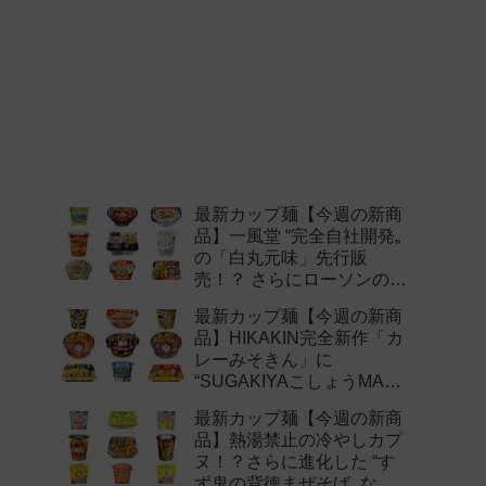
最新カップ麺【今週の新商
品】一風堂 “完全自社開発„
の「白丸元味」先行販
売！？ さらにローソンの激
辛チャレンジなどど注目の
最新カップ麺【今週の新商
新作まとめ！
品】HIKAKIN完全新作「カ
レーみそきん」に
“SUGAKIYAこしょうMAX„
など注目の新作まとめ！
最新カップ麺【今週の新商
品】熱湯禁止の冷やしカプ
ヌ！？さらに進化した “す
ず鬼の背徳まぜそば„ など