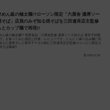
けめん級の極太麺!?ローソン限定「六厘舎 濃厚ソー
焼そば」店員のみぞ知る焼そばを三田遼斉店主監修
もとカップ麺で再現!!
めん級の極太麺!? 明星食品「六厘舎監修 濃厚ソース焼そば 唐辛子特製
付」を食べてみた感想と評価・レビューです。にんにく練り込み麺に背
加えた濃厚ダレと唐辛子マヨが絡む三田遼斉店主監修のコンビニ限定カ
焼そば爆誕!!
2020.07.28