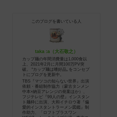
このブログを書いている人
taka :a（大石敬之）
カップ麺の年間消費量は1,000食以
上、2021年2月に月間100万PV突
破。 “カップ麺は嗜好品„ をコンセプ
トにブログを更新中。
TBS『マツコの知らない世界』出演
依頼・番組制作協力（蒙古タンメン
中本×納豆アレンジの発案ほか）、
フジテレビ『99人の壁』インスタン
ト麺枠に出演、大和イチロウ著『偏
愛的インスタントラーメン図鑑』制
作助力、「ロフトプラスワン