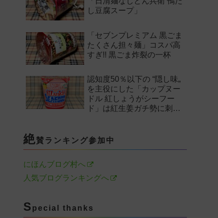
「日清麺なしどん兵衛 鴨だ
し豆腐スープ」
「セブンプレミアム 黒ごま
たくさん担々麺」コスパ高
すぎ!! 黒ごま炸裂の一杯
認知度50％以下の “隠し味„
を主役にした「カップヌー
ドル 紅しょうがシーフー
ド」は紅生姜ガチ勢に刺さ
るのか——。
絶
賛ランキング参加中
にほんブログ村へ
人気ブログランキングへ
S
pecial thanks