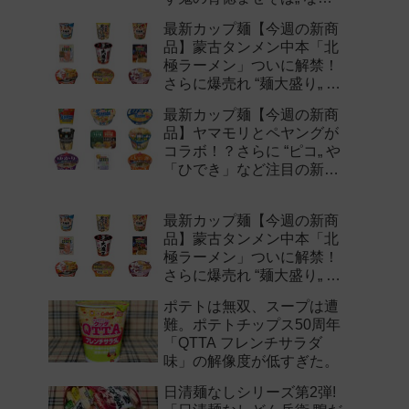
注目の新作まとめ！
最新カップ麺【今週の新商
品】蒙古タンメン中本「北
極ラーメン」ついに解禁！
さらに爆売れ “麺大盛り„ シ
リーズの新味など注目の新
最新カップ麺【今週の新商
作まとめ！
品】ヤマモリとペヤングが
コラボ！？さらに “ピコ„ や
「ひでき」など注目の新作
まとめ！
最新カップ麺【今週の新商
品】蒙古タンメン中本「北
極ラーメン」ついに解禁！
さらに爆売れ “麺大盛り„ シ
リーズの新味など注目の新
ポテトは無双、スープは遭
作まとめ！
難。ポテトチップス50周年
「QTTA フレンチサラダ
味」の解像度が低すぎた。
日清麺なしシリーズ第2弾!