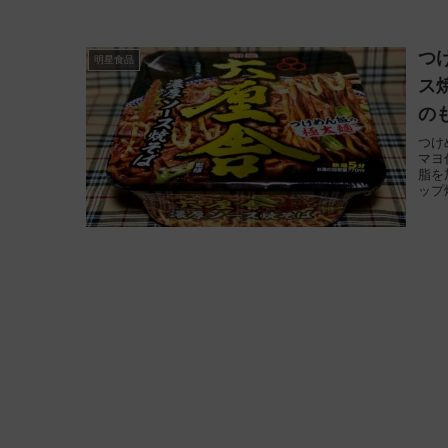
つ
明星食品
ス
の
つけ
マヨ
脂を
ップ