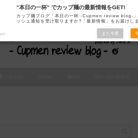
"本日の一杯" でカップ麺の最新情報をGET!
カップ麺の新商品をレビュー / アレンジするブログ
カップ麺ブログ「本日の一杯 -Cupmen review blog
ッシュ通知を受け取りますか?「最新情報」をお届けし
また今度
ush7
Site map
Mail
Info
今週の新商品