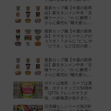
注目の新作まとめ！
最新カップ麺【今週の新商
品】蒙古タンメン中本「北
極ラーメン」ついに解禁！
さらに爆売れ “麺大盛り„ シ
リーズの新味など注目の新
最新カップ麺【今週の新商
作まとめ！
品】ヤマモリとペヤングが
コラボ！？さらに “ピコ„ や
「ひでき」など注目の新作
まとめ！
最新カップ麺【今週の新商
品】蒙古タンメン中本「北
極ラーメン」ついに解禁！
さらに爆売れ “麺大盛り„ シ
リーズの新味など注目の新
ポテトは無双、スープは遭
作まとめ！
難。ポテトチップス50周年
「QTTA フレンチサラダ
味」の解像度が低すぎた。
日清麺なしシリーズ第2弾!