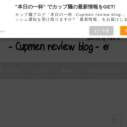
"本日の一杯" でカップ麺の最新情報をGET!
カップ麺の新商品をレビュー / アレンジするブログ
カップ麺ブログ「本日の一杯 -Cupmen review blog
ッシュ通知を受け取りますか?「最新情報」をお届けし
また今度
ush7
Site map
Mail
Info
今週の新商品