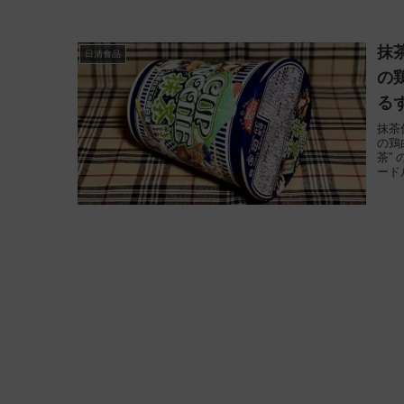
抹
日清食品
の
る
抹茶
の鶏
茶”
ード