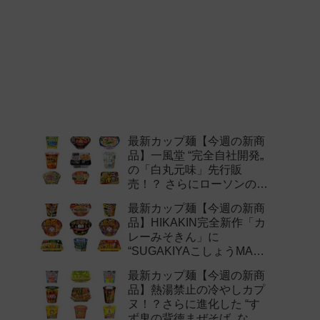
最新カップ麺【今週の新商
品】一風堂 “完全自社開発„
の「白丸元味」先行販
売！？ さらにローソンの激
辛チャレンジなどど注目の
最新カップ麺【今週の新商
新作まとめ！
品】HIKAKIN完全新作「カ
レーみそきん」に
“SUGAKIYAこしょうMAX„
など注目の新作まとめ！
最新カップ麺【今週の新商
品】熱湯禁止の冷やしカプ
ヌ！？さらに進化した “す
ず鬼の背徳まぜそば„ など