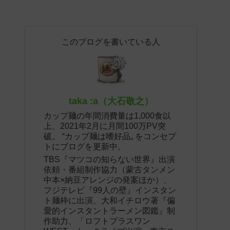
このブログを書いている人
taka :a（大石敬之）
カップ麺の年間消費量は1,000食以
上、2021年2月に月間100万PV突
破。 “カップ麺は嗜好品„ をコンセプ
トにブログを更新中。
TBS『マツコの知らない世界』出演
依頼・番組制作協力（蒙古タンメン
中本×納豆アレンジの発案ほか）、
フジテレビ『99人の壁』インスタン
ト麺枠に出演、大和イチロウ著『偏
愛的インスタントラーメン図鑑』制
作助力、「ロフトプラスワン