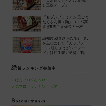
「日清麺なしどん兵衛 鴨だ
し豆腐スープ」
「セブンプレミアム 黒ごま
たくさん担々麺」コスパ高
すぎ!! 黒ごま炸裂の一杯
認知度50％以下の “隠し味„
を主役にした「カップヌー
ドル 紅しょうがシーフー
ド」は紅生姜ガチ勢に刺さ
るのか——。
絶
賛ランキング参加中
にほんブログ村へ
人気ブログランキングへ
S
pecial thanks