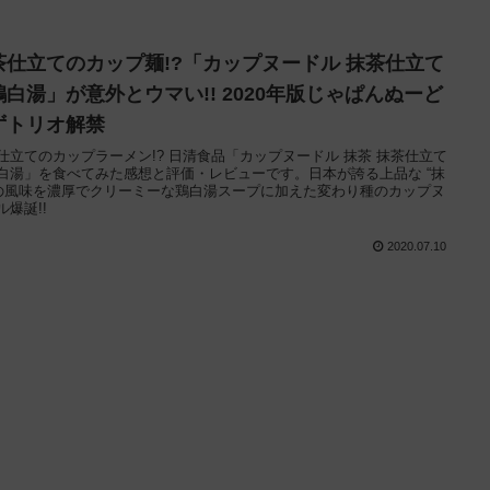
茶仕立てのカップ麺!?「カップヌードル 抹茶仕立て
鶏白湯」が意外とウマい!! 2020年版じゃぱんぬーど
ずトリオ解禁
仕立てのカップラーメン!? 日清食品「カップヌードル 抹茶 抹茶仕立て
白湯」を食べてみた感想と評価・レビューです。日本が誇る上品な “抹
 の風味を濃厚でクリーミーな鶏白湯スープに加えた変わり種のカップヌ
ル爆誕!!
2020.07.10