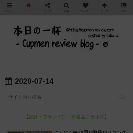
"
MENU
ホーム
シェア
検索
フォロー
トップ
情報
カップ麺の新商品をレビュー / アレンジするブログ
2020-07-14
【
総評・ブランド別・有名店コラボ等
】
にんにくMAX再び降臨!?ペヤング