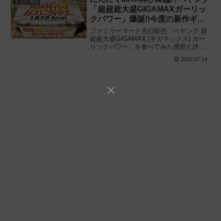
まるか食品
「超超超大盛GIGAMAXガーリッ
クパワー」爆誕!!今度の新作ギガ
マックスはニンニクマシマシ
ファミリーマート先行販売「ペヤング 超
超超大盛GIGAMAX (ギガマックス) ガー
リックパワー」を食べてみた感想と評
価・レビューです。2020年夏の
2020.07.14
GIGAMAXはニンニクマシマシ!? サイズ
もニンニクも規格外のガーリックやきそ
ば爆誕!!