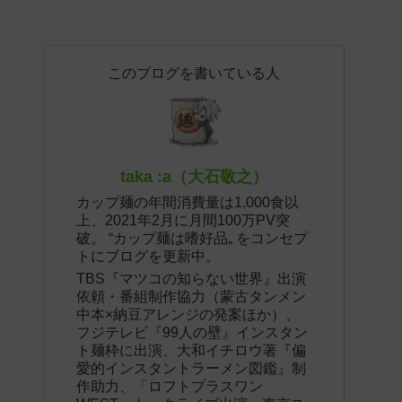
このブログを書いている人
taka :a（大石敬之）
カップ麺の年間消費量は1,000食以
上、2021年2月に月間100万PV突
破。 “カップ麺は嗜好品„ をコンセプ
トにブログを更新中。
TBS『マツコの知らない世界』出演
依頼・番組制作協力（蒙古タンメン
中本×納豆アレンジの発案ほか）、
フジテレビ『99人の壁』インスタン
ト麺枠に出演、大和イチロウ著『偏
愛的インスタントラーメン図鑑』制
作助力、「ロフトプラスワン