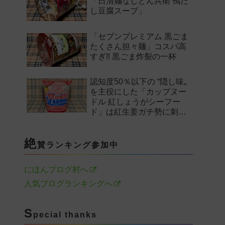
「日清麺なしどん兵衛 鴨だ
し豆腐スープ」
「セブンプレミアム 黒ごま
たくさん担々麺」コスパ高
すぎ!! 黒ごま炸裂の一杯
認知度50％以下の “隠し味„
を主役にした「カップヌー
ドル 紅しょうがシーフー
ド」は紅生姜ガチ勢に刺さ
るのか——。
絶
賛ランキング参加中
にほんブログ村へ
人気ブログランキングへ
S
pecial thanks