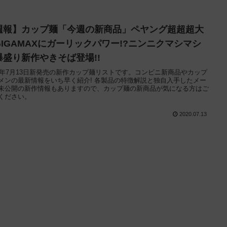
週報】カップ麺「今週の新商品」ペヤング超超超大
GIGAMAXにガーリックパワー!?ニンニクマシマシ
爆盛り新作やきそば登場!!
20年7月13日新発売の新作カップ麺リストです。コンビニ新商品やカップ
メンの最新情報をいち早く紹介! 各製品の特徴解説と独自入手したメー
未公開の新作情報もありますので、カップ麺の新商品が気になる方はご
ください。
2020.07.13