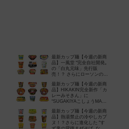
最新カップ麺【今週の新商
品】一風堂 “完全自社開発„
の「白丸元味」先行販
売！？ さらにローソンの激
辛チャレンジなどど注目の
最新カップ麺【今週の新商
新作まとめ！
品】HIKAKIN完全新作「カ
レーみそきん」に
“SUGAKIYAこしょうMAX„
など注目の新作まとめ！
最新カップ麺【今週の新商
品】熱湯禁止の冷やしカプ
ヌ！？さらに進化した “す
ず鬼の背徳まぜそば„ など