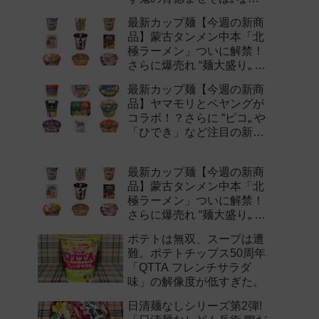
注目の新作まとめ！
最新カップ麺【今週の新商
品】蒙古タンメン中本「北
極ラーメン」ついに解禁！
さらに爆売れ “麺大盛り„ シ
リーズの新味など注目の新
最新カップ麺【今週の新商
作まとめ！
品】ヤマモリとペヤングが
コラボ！？さらに “ピコ„ や
「ひでき」など注目の新作
まとめ！
最新カップ麺【今週の新商
品】蒙古タンメン中本「北
極ラーメン」ついに解禁！
さらに爆売れ “麺大盛り„ シ
リーズの新味など注目の新
ポテトは無双、スープは遭
作まとめ！
難。ポテトチップス50周年
「QTTA フレンチサラダ
味」の解像度が低すぎた。
日清麺なしシリーズ第2弾!