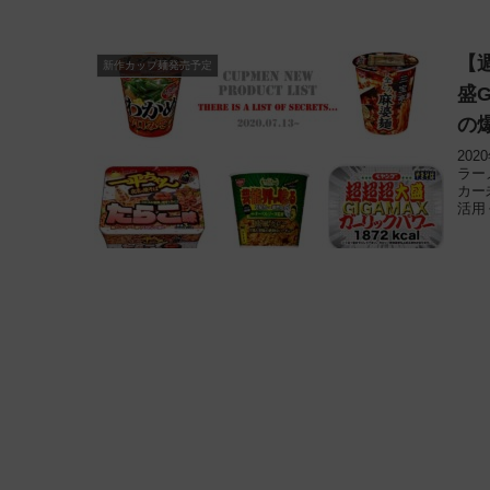
【
新作カップ麺発売予定
盛
の
20
ラー
カー
活用