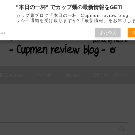
"本日の一杯" でカップ麺の最新情報をGET!
カップ麺の新商品をレビュー / アレンジするブログ
カップ麺ブログ「本日の一杯 -Cupmen review blog
ッシュ通知を受け取りますか?「最新情報」をお届けし
また今度
ush7
Site map
Mail
Info
今週の新商品