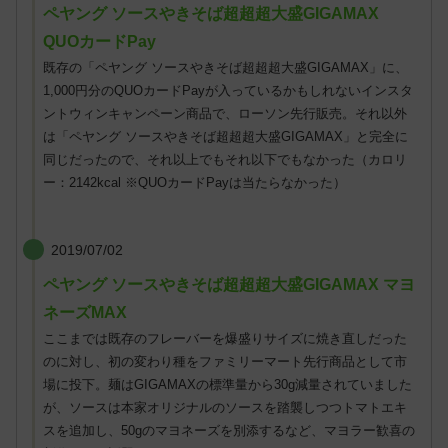
ペヤング ソースやきそば超超超大盛GIGAMAX
QUOカードPay
既存の「ペヤング ソースやきそば超超超大盛GIGAMAX」に、
1,000円分のQUOカードPayが入っているかもしれないインスタ
ントウィンキャンペーン商品で、ローソン先行販売。それ以外
は「ペヤング ソースやきそば超超超大盛GIGAMAX」と完全に
同じだったので、それ以上でもそれ以下でもなかった（カロリ
ー：2142kcal ※QUOカードPayは当たらなかった）
2019/07/02
ペヤング ソースやきそば超超超大盛GIGAMAX マヨ
ネーズMAX
ここまでは既存のフレーバーを爆盛りサイズに焼き直しだった
のに対し、初の変わり種をファミリーマート先行商品として市
場に投下。麺はGIGAMAXの標準量から30g減量されていました
が、ソースは本家オリジナルのソースを踏襲しつつトマトエキ
スを追加し、50gのマヨネーズを別添するなど、マヨラー歓喜の