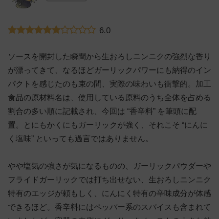
6.0
ソースを開封した瞬間から生おろしニンニクの強烈な香り
が漂ってきて、なるほどガーリックパワーにも納得のイン
パクトを感じたのも束の間、実際の味わいも衝撃的。加工
食品の原材料名は、使用している原料のうち全体を占める
割合の多い順に記載され、今回は “香辛料” を筆頭に配
置。とにもかくにもガーリックが強く、それこそ “にんに
く塩味” といっても過言ではありません。
やや塩気の強さが気になるものの、ガーリックパウダーや
フライドガーリックでは打ち出せない、生おろしニンニク
特有のエッジが頼もしく、にんにく特有の辛味成分が体感
できるほど。香辛料にはペッパー系のスパイスも含まれて