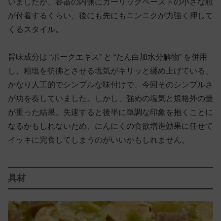
いましたが、容器の内側にガーリックペーストの小さな粒
が付着するくらい、後にも先にもニンニクが力強く押して
くるスタイル。
旨味成分は “ポークエキス” と “たん白加水分解物” を併用
し、粗塩を彷彿とさせる塩気がキリッと纏め上げている、
かなり人工的でシンプルな味付けで、今回そのシンプルさ
が功を奏していました。しかし、強めの塩気と規格外の量
が重った結果、失速すると後半に単調な印象を抱くことに
なるかもしれないため、にんにくの食欲増進効果に任せて
イッキに完食してしまうのがいいかもしれません。
具材