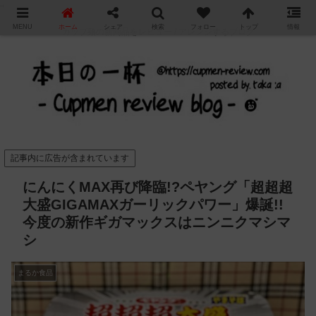
"
MENU
ホーム
シェア
検索
フォロー
トップ
情報
カップ麺の新商品をレビュー / アレンジするブログ
記事内に広告が含まれています
にんにくMAX再び降臨!?ペヤング「超超超
大盛GIGAMAXガーリックパワー」爆誕!!
今度の新作ギガマックスはニンニクマシマ
シ
まるか食品