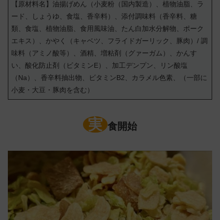
【原材料名】油揚げめん（小麦粉（国内製造）、植物油脂、ラ
ード、しょうゆ、食塩、香辛料）、添付調味料（香辛料、糖
類、食塩、植物油脂、食用風味油、たん白加水分解物、ポーク
エキス）、かやく（キャベツ、フライドガーリック、豚肉）/ 調
味料（アミノ酸等）、酒精、増粘剤（グァーガム）、かんす
い、酸化防止剤（ビタミンE）、加工デンプン、リン酸塩
（Na）、香辛料抽出物、ビタミンB2、カラメル色素、（一部に
小麦・大豆・豚肉を含む）
実
食開始