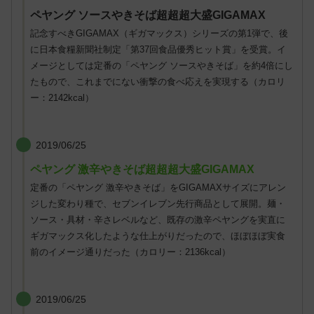
ペヤング ソースやきそば超超超大盛GIGAMAX
記念すべきGIGAMAX（ギガマックス）シリーズの第1弾で、後
に日本食糧新聞社制定「第37回食品優秀ヒット賞」を受賞。イ
メージとしては定番の「ペヤング ソースやきそば」を約4倍にし
たもので、これまでにない衝撃の食べ応えを実現する（カロリ
ー：2142kcal）
2019/06/25
ペヤング 激辛やきそば超超超大盛GIGAMAX
定番の「ペヤング 激辛やきそば」をGIGAMAXサイズにアレン
ジした変わり種で、セブンイレブン先行商品として展開。麺・
ソース・具材・辛さレベルなど、既存の激辛ペヤングを実直に
ギガマックス化したような仕上がりだったので、ほぼほぼ実食
前のイメージ通りだった（カロリー：2136kcal）
2019/06/25